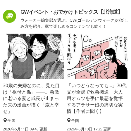
GWイベント・おでかけトピックス【北海道】
ウォーカー編集部が選ぶ、GW(ゴールデンウィーク)の楽し
み方を紹介。家で楽しめるコンテンツも続々！
30歳の夫婦なのに、見た目
「いつどうなっても…」70代
は「祖母と孫」――。急激
父が全裸で救急搬送→大人
に老いる妻と成長が止まっ
用オムツを手に最悪を覚悟
た夫の漫画が描く「歳と幸
するアラサー娘の痛切な実
せ」
情【作者に聞く】
全国
全国
2026年5月11日 09:43 更新
2026年5月10日 17:35 更新