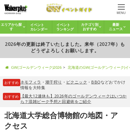
MENU
イベント
イベント
エリアから探
カテゴリ別
最新
カレンダー
ランキング
す
おすすめ
ニュース
2026年の更新は終了いたしました。来年（2027年）も
どうぞよろしくお願いします。
GW(ゴールデンウィーク)2026
北海道のGW(ゴールデンウィーク)
ネモフィラ
・
潮干狩り
・
ピクニック
・
BBQ
などおでかけ
おすすめ
情報を大特集
【最大12連休も】2026年のゴールデンウィークはいつか
おすすめ
ら？混雑ピーク予想と回避術をご紹介
北海道大学総合博物館の地図・ア
クセス