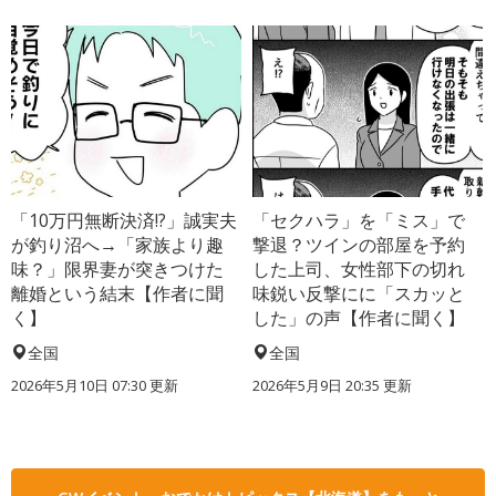
「10万円無断決済!?」誠実夫
「セクハラ」を「ミス」で
が釣り沼へ→「家族より趣
撃退？ツインの部屋を予約
味？」限界妻が突きつけた
した上司、女性部下の切れ
離婚という結末【作者に聞
味鋭い反撃にに「スカッと
く】
した」の声【作者に聞く】
全国
全国
2026年5月10日 07:30 更新
2026年5月9日 20:35 更新