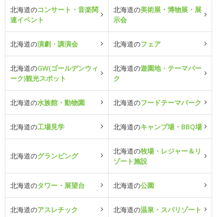
北海道の
コンサート・音楽関
北海道の
美術展・博物展・展
連イベント
示会
北海道の
演劇・講演会
北海道の
フェア
北海道の
GW(ゴールデンウィ
北海道の
遊園地・テーマパー
ーク)観光スポット
ク
北海道の
水族館・動物園
北海道の
フードテーマパーク
北海道の
工場見学
北海道の
キャンプ場・BBQ場
北海道の
牧場・レジャー＆リ
北海道の
グランピング
ゾート施設
北海道の
タワー・展望台
北海道の
公園
北海道の
アスレチック
北海道の
温泉・スパリゾート