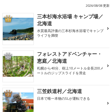
2026/08/08 更新
三本杉海水浴場 キャンプ場／
1
北海道
水質最高評価の三本杉海水浴場でキャンプ
ライフを満喫
フォレストアドベンチャー・
2
恵庭／北海道
札幌から40分、樹上10メートル全長200メ
ートルのジップスライドを滑走
三笠鉄道村／北海道
3
日本で唯一本物のSLが運転できる