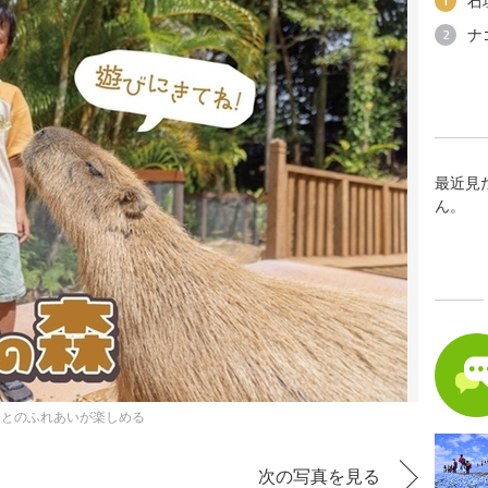
石
1
ナ
2
最近見
ん。
ちとのふれあいが楽しめる
次の写真を見る