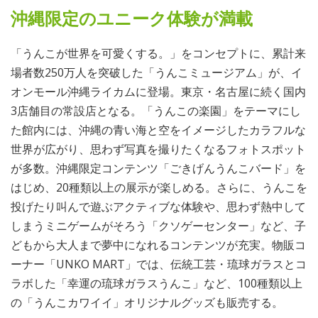
沖縄限定のユニーク体験が満載
「うんこが世界を可愛くする。」をコンセプトに、累計来
場者数250万人を突破した「うんこミュージアム」が、イ
オンモール沖縄ライカムに登場。東京・名古屋に続く国内
3店舗目の常設店となる。「うんこの楽園」をテーマにし
た館内には、沖縄の青い海と空をイメージしたカラフルな
世界が広がり、思わず写真を撮りたくなるフォトスポット
が多数。沖縄限定コンテンツ「ごきげんうんこバード」を
はじめ、20種類以上の展示が楽しめる。さらに、うんこを
投げたり叫んで遊ぶアクティブな体験や、思わず熱中して
しまうミニゲームがそろう「クソゲーセンター」など、子
どもから大人まで夢中になれるコンテンツが充実。物販コ
ーナー「UNKO MART」では、伝統工芸・琉球ガラスとコ
ラボした「幸運の琉球ガラスうんこ」など、100種類以上
の「うんこカワイイ」オリジナルグッズも販売する。