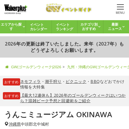
MENU
イベント
イベント
エリアから探
カテゴリ別
最新
カレンダー
ランキング
す
おすすめ
ニュース
2026年の更新は終了いたしました。来年（2027年）も
どうぞよろしくお願いします。
GW(ゴールデンウィーク)2026
九州・沖縄のGW(ゴールデンウィー
ネモフィラ
・
潮干狩り
・
ピクニック
・
BBQ
などおでかけ
おすすめ
情報を大特集
【最大12連休も】2026年のゴールデンウィークはいつか
おすすめ
ら？混雑ピーク予想と回避術をご紹介
うんこミュージアム OKINAWA
沖縄県
中頭郡北中城村