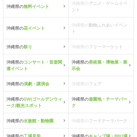
沖縄県の
アニメ・ゲームイベ
沖縄県の
無料イベント
ント
沖縄県の
動物ふれあいイベン
沖縄県の
花イベント
ト
沖縄県の
祭り
沖縄県の
フリーマーケット
沖縄県の
コンサート・音楽関
沖縄県の
美術展・博物展・展
連イベント
示会
沖縄県の
演劇・講演会
沖縄県の
フェア
沖縄県の
GW(ゴールデンウィ
沖縄県の
遊園地・テーマパー
ーク)観光スポット
ク
沖縄県の
水族館・動物園
沖縄県の
フードテーマパーク
沖縄県の
工場見学
沖縄県の
キャンプ場・BBQ場