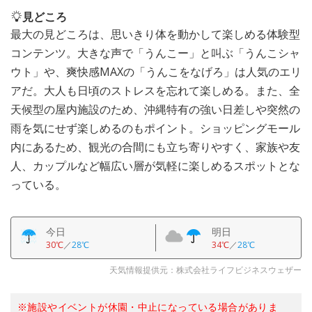
見どころ
最大の見どころは、思いきり体を動かして楽しめる体験型
コンテンツ。大きな声で「うんこー」と叫ぶ「うんこシャ
ウト」や、爽快感MAXの「うんこをなげろ」は人気のエリ
アだ。大人も日頃のストレスを忘れて楽しめる。また、全
天候型の屋内施設のため、沖縄特有の強い日差しや突然の
雨を気にせず楽しめるのもポイント。ショッピングモール
内にあるため、観光の合間にも立ち寄りやすく、家族や友
人、カップルなど幅広い層が気軽に楽しめるスポットとな
っている。
今日
明日
30℃
／
28℃
34℃
／
28℃
天気情報提供元：株式会社ライフビジネスウェザー
※施設やイベントが休園・中止になっている場合がありま