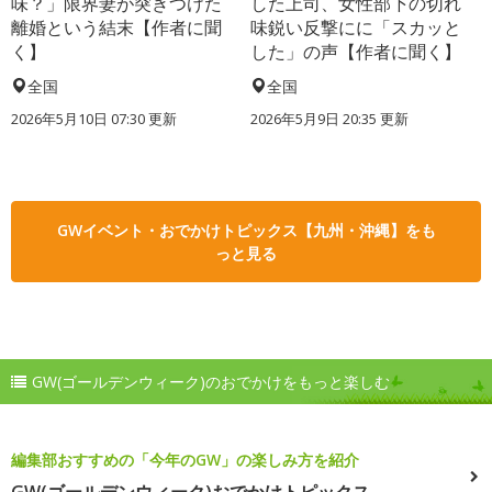
味？」限界妻が突きつけた
した上司、女性部下の切れ
離婚という結末【作者に聞
味鋭い反撃にに「スカッと
く】
した」の声【作者に聞く】
全国
全国
2026年5月10日 07:30 更新
2026年5月9日 20:35 更新
GWイベント・おでかけトピックス【九州・沖縄】をも
っと見る
GW(ゴールデンウィーク)のおでかけをもっと楽しむ
編集部おすすめの「今年のGW」の楽しみ方を紹介