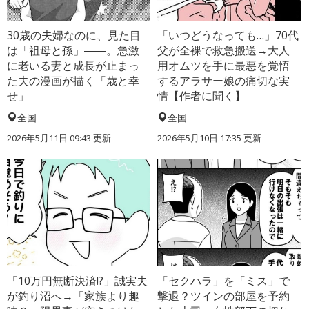
30歳の夫婦なのに、見た目
「いつどうなっても…」70代
は「祖母と孫」――。急激
父が全裸で救急搬送→大人
に老いる妻と成長が止まっ
用オムツを手に最悪を覚悟
た夫の漫画が描く「歳と幸
するアラサー娘の痛切な実
せ」
情【作者に聞く】
全国
全国
2026年5月11日 09:43 更新
2026年5月10日 17:35 更新
「10万円無断決済!?」誠実夫
「セクハラ」を「ミス」で
が釣り沼へ→「家族より趣
撃退？ツインの部屋を予約