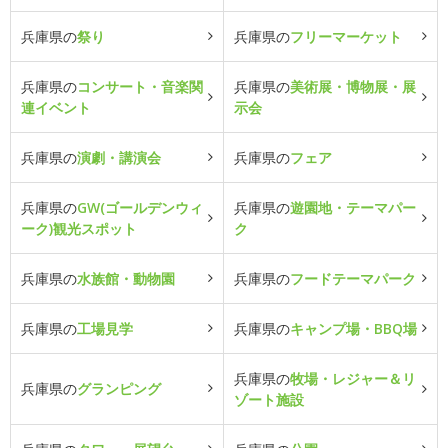
兵庫県の
祭り
兵庫県の
フリーマーケット
兵庫県の
コンサート・音楽関
兵庫県の
美術展・博物展・展
連イベント
示会
兵庫県の
演劇・講演会
兵庫県の
フェア
兵庫県の
GW(ゴールデンウィ
兵庫県の
遊園地・テーマパー
ーク)観光スポット
ク
兵庫県の
水族館・動物園
兵庫県の
フードテーマパーク
兵庫県の
工場見学
兵庫県の
キャンプ場・BBQ場
兵庫県の
牧場・レジャー＆リ
兵庫県の
グランピング
ゾート施設