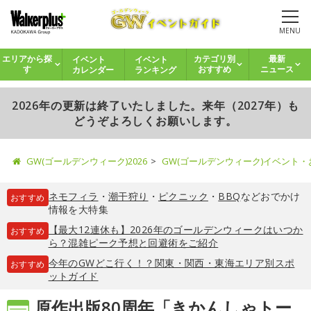
MENU
イベント
イベント
エリアから探
カテゴリ別
最新
カレンダー
ランキング
す
おすすめ
ニュース
2026年の更新は終了いたしました。来年（2027年）も
どうぞよろしくお願いします。
GW(ゴールデンウィーク)2026
GW(ゴールデンウィーク)イベント
ネモフィラ
・
潮干狩り
・
ピクニック
・
BBQ
などおでかけ
おすすめ
情報を大特集
【最大12連休も】2026年のゴールデンウィークはいつか
おすすめ
ら？混雑ピーク予想と回避術をご紹介
今年のGWどこ行く！？関東・関西・東海エリア別スポ
おすすめ
ットガイド
原作出版80周年「きかんしゃトー