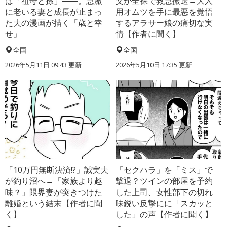
は「祖母と孫」――。急激
父が全裸で救急搬送→大人
に老いる妻と成長が止まっ
用オムツを手に最悪を覚悟
た夫の漫画が描く「歳と幸
するアラサー娘の痛切な実
せ」
情【作者に聞く】
全国
全国
2026年5月11日 09:43 更新
2026年5月10日 17:35 更新
「10万円無断決済!?」誠実夫
「セクハラ」を「ミス」で
が釣り沼へ→「家族より趣
撃退？ツインの部屋を予約
味？」限界妻が突きつけた
した上司、女性部下の切れ
離婚という結末【作者に聞
味鋭い反撃にに「スカッと
く】
した」の声【作者に聞く】