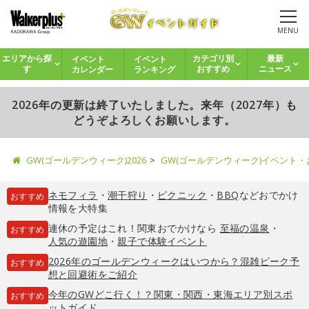
MENU
イベント
イベント
エリアから探
カテゴリ別
最新
カレンダー
ランキング
す
おすすめ
ニュース
2026年の更新は終了いたしました。来年（2027年）も
どうぞよろしくお願いします。
GW(ゴールデンウィーク)2026
GW(ゴールデンウィーク)イベント
ネモフィラ
・
潮干狩り
・
ピクニック
・
BBQ
などおでかけ
おすすめ
情報を大特集
連休の予定はこれ！関東おでかけなら
至福の温泉
・
おすすめ
人気の遊園地
・
親子で体験イベント
2026年のゴールデンウィークはいつから？混雑ピーク予
おすすめ
想と回避術をご紹介
今年のGWどこ行く！？関東・関西・東海エリア別スポ
おすすめ
ットガイド