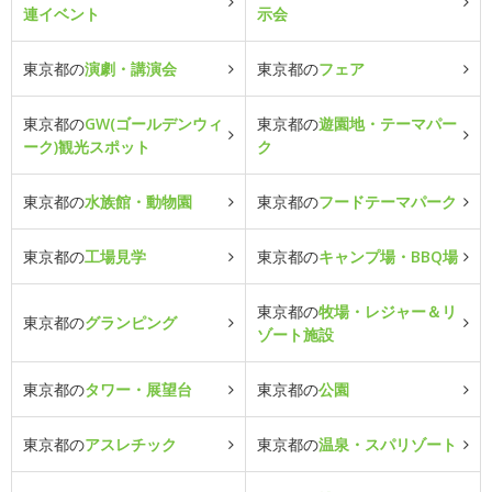
連イベント
示会
東京都の
演劇・講演会
東京都の
フェア
東京都の
GW(ゴールデンウィ
東京都の
遊園地・テーマパー
ーク)観光スポット
ク
東京都の
水族館・動物園
東京都の
フードテーマパーク
東京都の
工場見学
東京都の
キャンプ場・BBQ場
東京都の
牧場・レジャー＆リ
東京都の
グランピング
ゾート施設
東京都の
タワー・展望台
東京都の
公園
東京都の
アスレチック
東京都の
温泉・スパリゾート