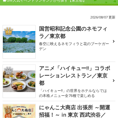
GW人気イベントランキングから探す【東京都】
2026/08/07 更新
国営昭和記念公園のネモフィ
1
ラ／東京都
春空に映えるネモフィラと花のブーケガー
デン
アニメ「ハイキュー!!」コラボ
2
レーションレストラン／東京
都
「ハイキュー!!」の世界をホテルならでは
の本格メニュー全76種で楽しめる
にゃんこ大商店 出張所 ～開運
3
招福！～ in 東京 西武渋谷／