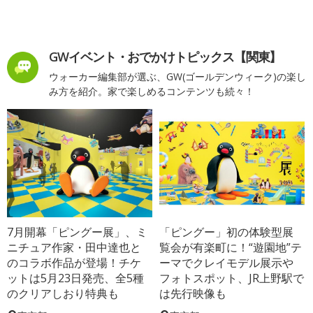
GWイベント・おでかけトピックス【関東】
ウォーカー編集部が選ぶ、GW(ゴールデンウィーク)の楽し
み方を紹介。家で楽しめるコンテンツも続々！
7月開幕「ピングー展」、ミ
「ピングー」初の体験型展
ニチュア作家・田中達也と
覧会が有楽町に！“遊園地”テ
のコラボ作品が登場！チケ
ーマでクレイモデル展示や
ットは5月23日発売、全5種
フォトスポット、JR上野駅で
のクリアしおり特典も
は先行映像も