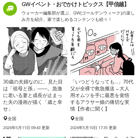
GWイベント・おでかけトピックス【甲信越】
ウォーカー編集部が選ぶ、GW(ゴールデンウィーク)の楽し
み方を紹介。家で楽しめるコンテンツも続々！
30歳の夫婦なのに、見た目
「いつどうなっても…」70代
は「祖母と孫」――。急激
父が全裸で救急搬送→大人
に老いる妻と成長が止まっ
用オムツを手に最悪を覚悟
た夫の漫画が描く「歳と幸
するアラサー娘の痛切な実
せ」
情【作者に聞く】
全国
全国
2026年5月11日 09:43 更新
2026年5月10日 17:35 更新