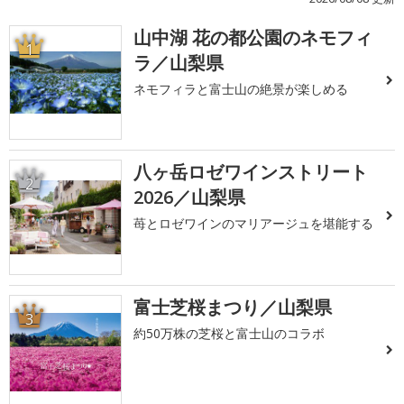
山中湖 花の都公園のネモフィ
1
ラ／山梨県
ネモフィラと富士山の絶景が楽しめる
八ヶ岳ロゼワインストリート
2
2026／山梨県
苺とロゼワインのマリアージュを堪能する
富士芝桜まつり／山梨県
3
約50万株の芝桜と富士山のコラボ