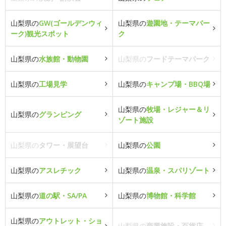
山梨県の
GW(ゴールデンウィ
山梨県の
遊園地・テーマパー
ーク)観光スポット
ク
山梨県の
水族館・動物園
山梨県の
フードテーマパーク
山梨県の
工場見学
山梨県の
キャンプ場・BBQ場
山梨県の
牧場・レジャー＆リ
山梨県の
グランピング
ゾート施設
山梨県の
タワー・展望台
山梨県の
公園
山梨県の
アスレチック
山梨県の
温泉・スパリゾート
山梨県の
道の駅・SA/PA
山梨県の
博物館・科学館
山梨県の
アウトレット・ショ
山梨県の
商業施設・百貨店