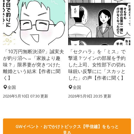
「10万円無断決済!?」誠実夫
「セクハラ」を「ミス」で
が釣り沼へ→「家族より趣
撃退？ツインの部屋を予約
味？」限界妻が突きつけた
した上司、女性部下の切れ
離婚という結末【作者に聞
味鋭い反撃にに「スカッと
く】
した」の声【作者に聞く】
全国
全国
2026年5月10日 07:30 更新
2026年5月9日 20:35 更新
GWイベント・おでかけトピックス【甲信越】をもっと
見る