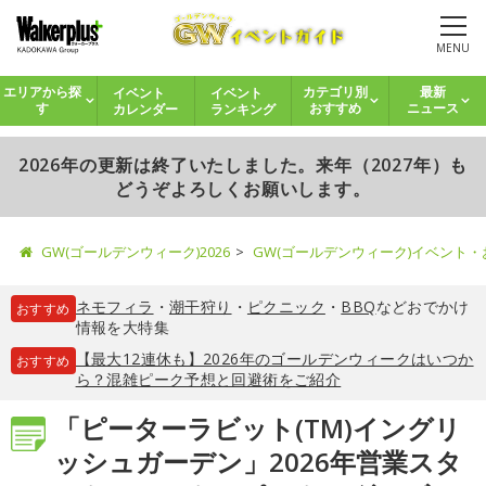
MENU
イベント
イベント
エリアから探
カテゴリ別
最新
カレンダー
ランキング
す
おすすめ
ニュース
2026年の更新は終了いたしました。来年（2027年）も
どうぞよろしくお願いします。
GW(ゴールデンウィーク)2026
GW(ゴールデンウィーク)イベント
ネモフィラ
・
潮干狩り
・
ピクニック
・
BBQ
などおでかけ
おすすめ
情報を大特集
【最大12連休も】2026年のゴールデンウィークはいつか
おすすめ
ら？混雑ピーク予想と回避術をご紹介
「ピーターラビット(TM)イングリ
ッシュガーデン」2026年営業スタ