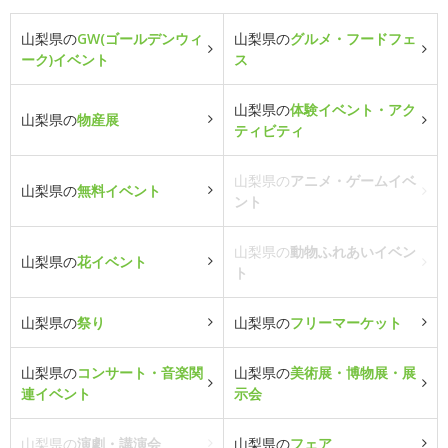
山梨県の
GW(ゴールデンウィ
山梨県の
グルメ・フードフェ
ーク)イベント
ス
山梨県の
体験イベント・アク
山梨県の
物産展
ティビティ
山梨県の
アニメ・ゲームイベ
山梨県の
無料イベント
ント
山梨県の
動物ふれあいイベン
山梨県の
花イベント
ト
山梨県の
祭り
山梨県の
フリーマーケット
山梨県の
コンサート・音楽関
山梨県の
美術展・博物展・展
連イベント
示会
山梨県の
演劇・講演会
山梨県の
フェア