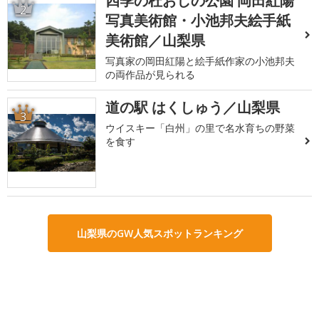
四季の杜おしの公園 岡田紅陽
2
写真美術館・小池邦夫絵手紙
美術館／山梨県
写真家の岡田紅陽と絵手紙作家の小池邦夫
の両作品が見られる
道の駅 はくしゅう／山梨県
3
ウイスキー「白州」の里で名水育ちの野菜
を食す
山梨県のGW人気スポットランキング