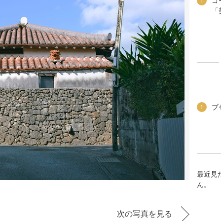
ゴ
1
「
ブ
1
最近見
ん。
」
次の写真を見る