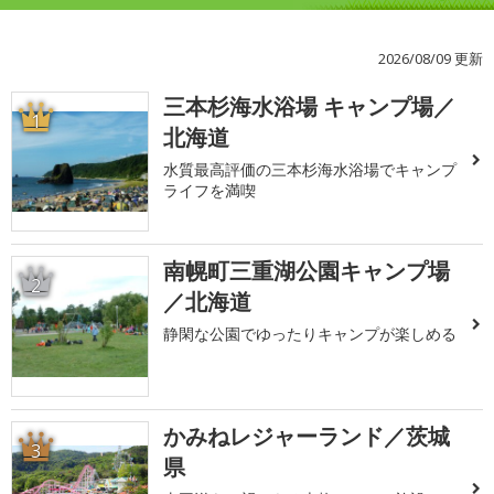
2026/08/09 更新
三本杉海水浴場 キャンプ場／
1
北海道
水質最高評価の三本杉海水浴場でキャンプ
ライフを満喫
南幌町三重湖公園キャンプ場
2
／北海道
静閑な公園でゆったりキャンプが楽しめる
かみねレジャーランド／茨城
3
県