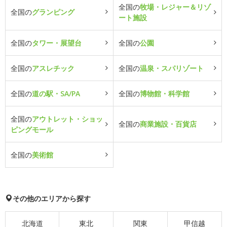
全国の
牧場・レジャー＆リゾ
全国の
グランピング
ート施設
全国の
タワー・展望台
全国の
公園
全国の
アスレチック
全国の
温泉・スパリゾート
全国の
道の駅・SA/PA
全国の
博物館・科学館
全国の
アウトレット・ショッ
全国の
商業施設・百貨店
ピングモール
全国の
美術館
その他のエリアから探す
北海道
東北
関東
甲信越