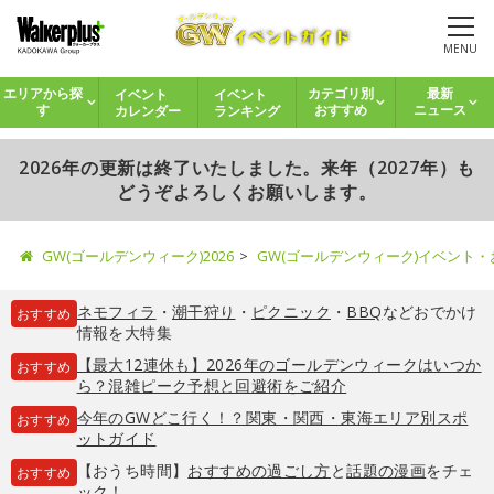
MENU
イベント
イベント
エリアから探
カテゴリ別
最新
カレンダー
ランキング
す
おすすめ
ニュース
2026年の更新は終了いたしました。来年（2027年）も
どうぞよろしくお願いします。
GW(ゴールデンウィーク)2026
GW(ゴールデンウィーク)イベント
ネモフィラ
・
潮干狩り
・
ピクニック
・
BBQ
などおでかけ
おすすめ
情報を大特集
【最大12連休も】2026年のゴールデンウィークはいつか
おすすめ
ら？混雑ピーク予想と回避術をご紹介
今年のGWどこ行く！？関東・関西・東海エリア別スポ
おすすめ
ットガイド
【おうち時間】
おすすめの過ごし方
と
話題の漫画
をチェ
おすすめ
ック！