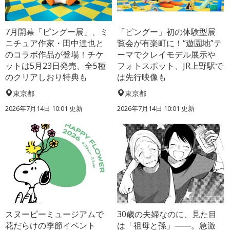
7月開幕「ピングー展」、ミ
「ピングー」初の体験型展
ニチュア作家・田中達也と
覧会が有楽町に！“遊園地”テ
のコラボ作品が登場！チケ
ーマでクレイモデル展示や
ットは5月23日発売、全5種
フォトスポット、JR上野駅で
のクリアしおり特典も
は先行映像も
東京都
東京都
2026年7月14日 10:01 更新
2026年7月14日 10:01 更新
スヌーピーミュージアムで
30歳の夫婦なのに、見た目
花だらけの季節イベント
は「祖母と孫」――。急激