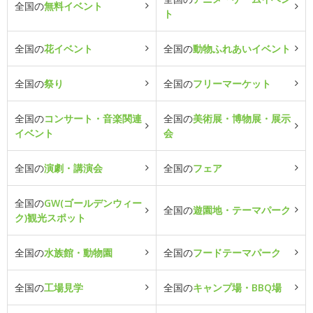
全国の
無料イベント
ト
全国の
花イベント
全国の
動物ふれあいイベント
全国の
祭り
全国の
フリーマーケット
全国の
コンサート・音楽関連
全国の
美術展・博物展・展示
イベント
会
全国の
演劇・講演会
全国の
フェア
全国の
GW(ゴールデンウィー
全国の
遊園地・テーマパーク
ク)観光スポット
全国の
水族館・動物園
全国の
フードテーマパーク
全国の
工場見学
全国の
キャンプ場・BBQ場