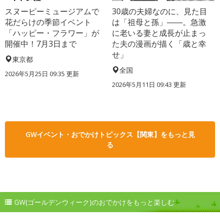
スヌーピーミュージアムで
30歳の夫婦なのに、見た目
花だらけの季節イベント
は「祖母と孫」――。急激
「ハッピー・フラワー」が
に老いる妻と成長が止まっ
開催中！7月3日まで
た夫の漫画が描く「歳と幸
せ」
東京都
全国
2026年5月25日 09:35 更新
2026年5月11日 09:43 更新
GWイベント・おでかけトピックス【関東】をもっと見
る
GW(ゴールデンウィーク)のおでかけをもっと楽しむ