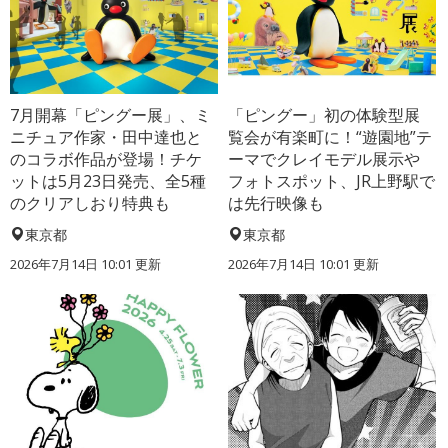
7月開幕「ピングー展」、ミ
「ピングー」初の体験型展
ニチュア作家・田中達也と
覧会が有楽町に！“遊園地”テ
のコラボ作品が登場！チケ
ーマでクレイモデル展示や
ットは5月23日発売、全5種
フォトスポット、JR上野駅で
のクリアしおり特典も
は先行映像も
東京都
東京都
2026年7月14日 10:01 更新
2026年7月14日 10:01 更新