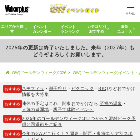
MENU
イベント
イベント
エリアから探
カテゴリ別
最新
カレンダー
ランキング
す
おすすめ
ニュース
2026年の更新は終了いたしました。来年（2027年）も
どうぞよろしくお願いします。
GW(ゴールデンウィーク)2026
GW(ゴールデンウィーク)イベント
ネモフィラ
・
潮干狩り
・
ピクニック
・
BBQ
などおでかけ
おすすめ
情報を大特集
連休の予定はこれ！関東おでかけなら
至福の温泉
・
おすすめ
人気の遊園地
・
親子で体験イベント
2026年のゴールデンウィークはいつから？混雑ピーク予
おすすめ
想と回避術をご紹介
今年のGWどこ行く！？関東・関西・東海エリア別スポ
おすすめ
ットガイド