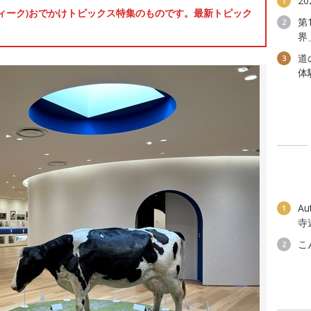
2
1
ンウィーク)おでかけトピックス特集のものです。最新トピック
第
2
界
道
3
体
A
1
寺
こ
2