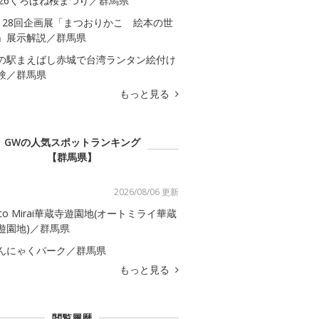
026くろほね桜まつり／群馬県
128回企画展「まつおりかこ 絵本の世
」展示解説／群馬県
の駅まえばし赤城で台湾ランタン絵付け
験／群馬県
もっと見る
GWの人気スポットランキング
【群馬県】
2026/08/06 更新
uto Mirai華蔵寺遊園地(オートミライ華蔵
遊園地)／群馬県
んにゃくパーク／群馬県
もっと見る
閲覧履歴