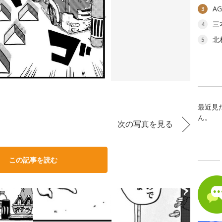
A
3
三
4
北
5
最近見
ん。
次の写真を見る
この記事を読む