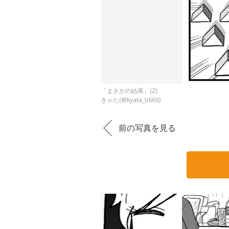
「まさかの結果」(2)
きゃた(@kyata_ti666)
前の写真を見る