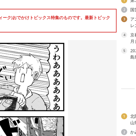
第
1
国
2
ンウィーク)おでかけトピックス特集のものです。最新トピック
ア
3
レ
京
4
月
2
5
島
北
1
山
か
2