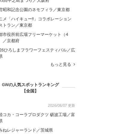
53回中之島まつり／大阪府
営昭和記念公園のネモフィラ／東京都
ニメ「ハイキュー!!」コラボレーション
ストラン／東京都
都市役所前広場フリーマーケット（4
）／京都府
026ひろしまフラワーフェスティバル／広
県
もっと見る
GWの人気スポットランキング
【全国】
2026/08/07 更新
陸コカ・コーラプロダクツ 砺波工場／富
県
みねレジャーランド／茨城県