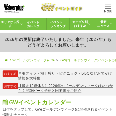
MENU
イベント
イベント
エリアから探
カテゴリ別
最新
カレンダー
ランキング
す
おすすめ
ニュース
2026年の更新は終了いたしました。来年（2027年）も
どうぞよろしくお願いします。
GW(ゴールデンウィーク)2026
GW(ゴールデンウィーク)イベント
ネモフィラ
・
潮干狩り
・
ピクニック
・
BBQ
などおでかけ
おすすめ
情報を大特集
【最大12連休も】2026年のゴールデンウィークはいつか
おすすめ
ら？混雑ピーク予想と回避術をご紹介
GWイベントカレンダー
日付をタップして、GW(ゴールデンウィーク)に開催されるイベント
情報をチェック