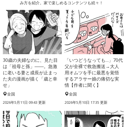
み方を紹介。家で楽しめるコンテンツも続々！
30歳の夫婦なのに、見た目
「いつどうなっても…」70代
は「祖母と孫」――。急激
父が全裸で救急搬送→大人
に老いる妻と成長が止まっ
用オムツを手に最悪を覚悟
た夫の漫画が描く「歳と幸
するアラサー娘の痛切な実
せ」
情【作者に聞く】
全国
全国
2026年5月11日 09:43 更新
2026年5月10日 17:35 更新