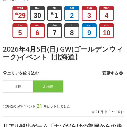
wed
thu
fri
sat
sun
mon
4/
29
30
5/
1
2
3
4
tue
wed
thu
fri
sat
sun
5
6
7
8
9
10
2026年4月5日(日) GW(ゴールデンウィ
ーク)イベント【北海道】
エリアを絞り込む
変更する
全国
北海道
21
北海道のGWイベント
件ヒットしました
全 21 件中 1 〜 10 件
リアル脱出ゲーム「ナゾだらけの部屋からの脱