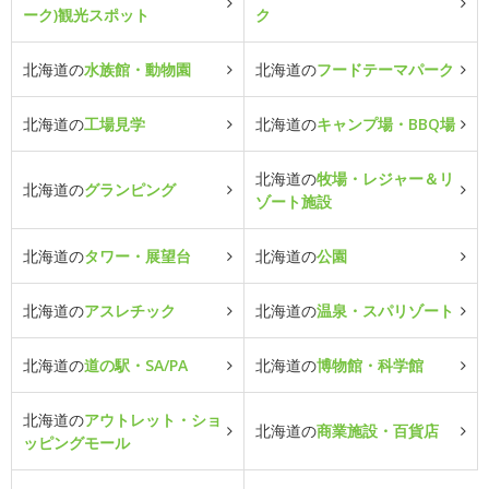
ーク)観光スポット
ク
北海道の
水族館・動物園
北海道の
フードテーマパーク
北海道の
工場見学
北海道の
キャンプ場・BBQ場
北海道の
牧場・レジャー＆リ
北海道の
グランピング
ゾート施設
北海道の
タワー・展望台
北海道の
公園
北海道の
アスレチック
北海道の
温泉・スパリゾート
北海道の
道の駅・SA/PA
北海道の
博物館・科学館
北海道の
アウトレット・ショ
北海道の
商業施設・百貨店
ッピングモール