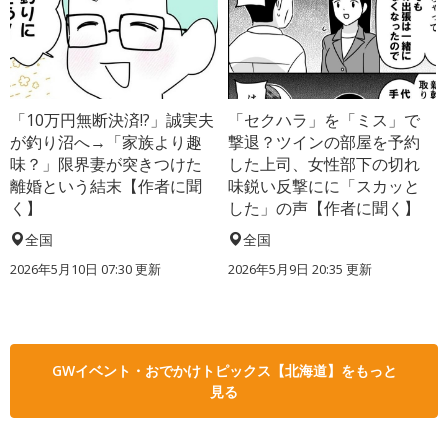
「10万円無断決済!?」誠実夫
「セクハラ」を「ミス」で
が釣り沼へ→「家族より趣
撃退？ツインの部屋を予約
味？」限界妻が突きつけた
した上司、女性部下の切れ
離婚という結末【作者に聞
味鋭い反撃にに「スカッと
く】
した」の声【作者に聞く】
全国
全国
2026年5月10日 07:30 更新
2026年5月9日 20:35 更新
GWイベント・おでかけトピックス【北海道】をもっと
見る