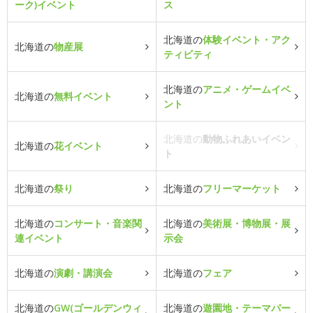
ーク)イベント
ス
北海道の
体験イベント・アク
北海道の
物産展
ティビティ
北海道の
アニメ・ゲームイベ
北海道の
無料イベント
ント
北海道の
動物ふれあいイベン
北海道の
花イベント
ト
北海道の
祭り
北海道の
フリーマーケット
北海道の
コンサート・音楽関
北海道の
美術展・博物展・展
連イベント
示会
北海道の
演劇・講演会
北海道の
フェア
北海道の
GW(ゴールデンウィ
北海道の
遊園地・テーマパー