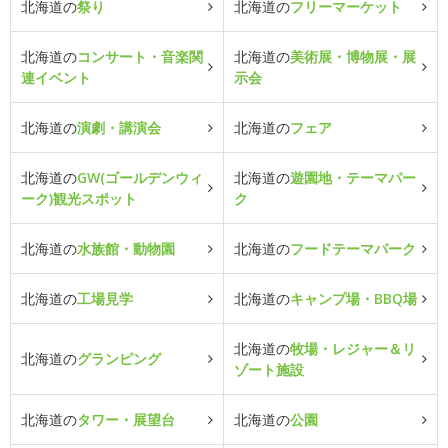
北海道の
祭り
北海道の
フリーマーケット
北海道の
コンサート・音楽関
北海道の
美術展・博物展・展
連イベント
示会
北海道の
演劇・講演会
北海道の
フェア
北海道の
GW(ゴールデンウィ
北海道の
遊園地・テーマパー
ーク)観光スポット
ク
北海道の
水族館・動物園
北海道の
フードテーマパーク
北海道の
工場見学
北海道の
キャンプ場・BBQ場
北海道の
牧場・レジャー＆リ
北海道の
グランピング
ゾート施設
北海道の
タワー・展望台
北海道の
公園