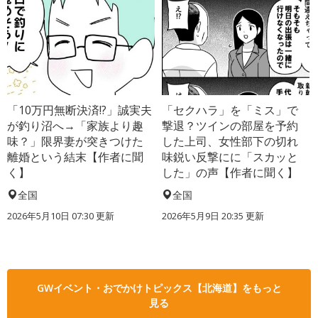
「10万円無断決済!?」誠実夫
「セクハラ」を「ミス」で
が釣り沼へ→「家族より趣
撃退？ツインの部屋を予約
味？」限界妻が突きつけた
した上司、女性部下の切れ
離婚という結末【作者に聞
味鋭い反撃にに「スカッと
く】
した」の声【作者に聞く】
全国
全国
2026年5月10日 07:30 更新
2026年5月9日 20:35 更新
GWイベント・おでかけトピックス【北海道】をもっと
見る