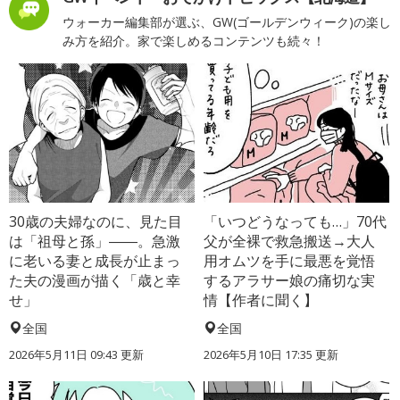
ウォーカー編集部が選ぶ、GW(ゴールデンウィーク)の楽し
み方を紹介。家で楽しめるコンテンツも続々！
30歳の夫婦なのに、見た目
「いつどうなっても…」70代
は「祖母と孫」――。急激
父が全裸で救急搬送→大人
に老いる妻と成長が止まっ
用オムツを手に最悪を覚悟
た夫の漫画が描く「歳と幸
するアラサー娘の痛切な実
せ」
情【作者に聞く】
全国
全国
2026年5月11日 09:43 更新
2026年5月10日 17:35 更新