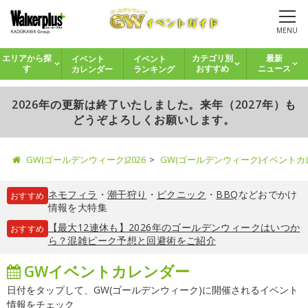
MENU
イベント
イベント
エリアから探
カテゴリ別
最新
カレンダー
ランキング
す
おすすめ
ニュース
2026年の更新は終了いたしました。来年（2027年）も
どうぞよろしくお願いします。
GW(ゴールデンウィーク)2026
GW(ゴールデンウィーク)イベント
ネモフィラ
・
潮干狩り
・
ピクニック
・
BBQ
などおでかけ
おすすめ
情報を大特集
【最大12連休も】2026年のゴールデンウィークはいつか
おすすめ
ら？混雑ピーク予想と回避術をご紹介
GWイベントカレンダー
日付をタップして、GW(ゴールデンウィーク)に開催されるイベント
情報をチェック