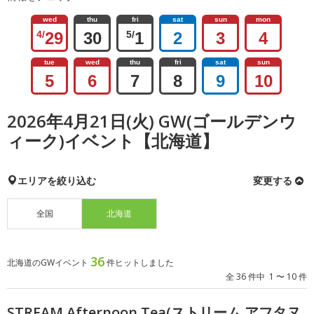
wed
thu
fri
sat
sun
mon
4/
29
30
5/
1
2
3
4
tue
wed
thu
fri
sat
sun
5
6
7
8
9
10
2026年4月21日(火) GW(ゴールデンウ
ィーク)イベント【北海道】
エリアを絞り込む
変更する
全国
北海道
36
北海道のGWイベント
件ヒットしました
全 36 件中 1 〜 10 件
STREAM Afternoon Tea(ストリーム アフタヌ