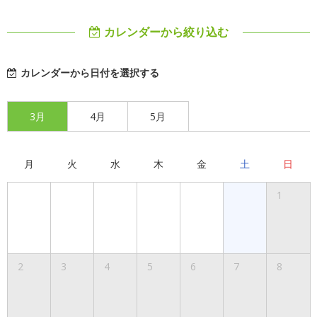
カレンダーから絞り込む
カレンダーから日付を選択する
3月
4月
5月
月
火
水
木
金
土
日
1
2
3
4
5
6
7
8