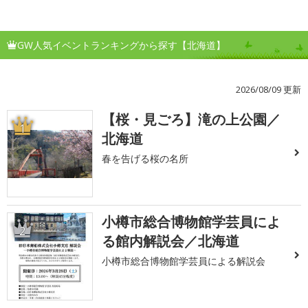
GW人気イベントランキングから探す【北海道】
2026/08/09 更新
【桜・見ごろ】滝の上公園／
1
北海道
春を告げる桜の名所
小樽市総合博物館学芸員によ
2
る館内解説会／北海道
小樽市総合博物館学芸員による解説会