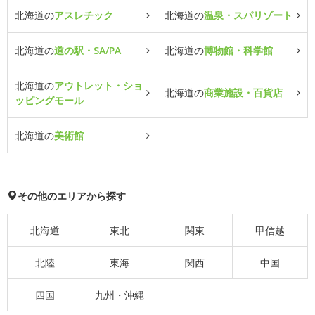
北海道の
アスレチック
北海道の
温泉・スパリゾート
北海道の
道の駅・SA/PA
北海道の
博物館・科学館
北海道の
アウトレット・ショ
北海道の
商業施設・百貨店
ッピングモール
北海道の
美術館
その他のエリアから探す
北海道
東北
関東
甲信越
北陸
東海
関西
中国
四国
九州・沖縄