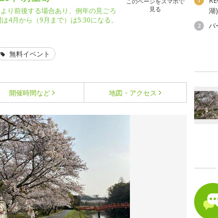
R
1
このページをスマホで
見る
により前後する場合あり、例年の見ごろ
湖
は4月から（9月まで）は5:30になる。
パ
2
無料イベント
開催時間など
地図・アクセス