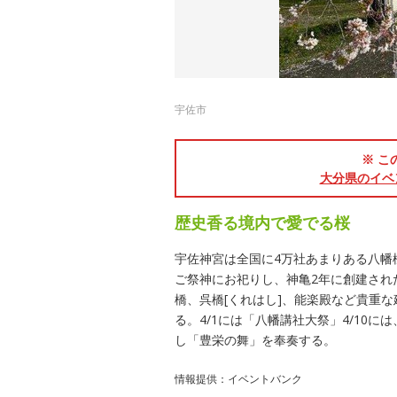
宇佐市
※ こ
大分県のイベ
歴史香る境内で愛でる桜
宇佐神宮は全国に4万社あまりある八幡
ご祭神にお祀りし、神亀2年に創建され
橋、呉橋[くれはし]、能楽殿など貴重
る。4/1には「八幡講社大祭」4/10
し「豊栄の舞」を奉奏する。
情報提供：イベントバンク