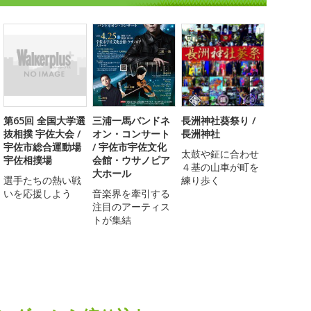
第65回 全国大学選
三浦一馬バンドネ
長洲神社葵祭り /
抜相撲 宇佐大会 /
オン・コンサート
長洲神社
宇佐市総合運動場
/ 宇佐市宇佐文化
太鼓や鉦に合わせ
宇佐相撲場
会館・ウサノピア
４基の山車が町を
大ホール
選手たちの熱い戦
練り歩く
いを応援しよう
音楽界を牽引する
注目のアーティス
トが集結