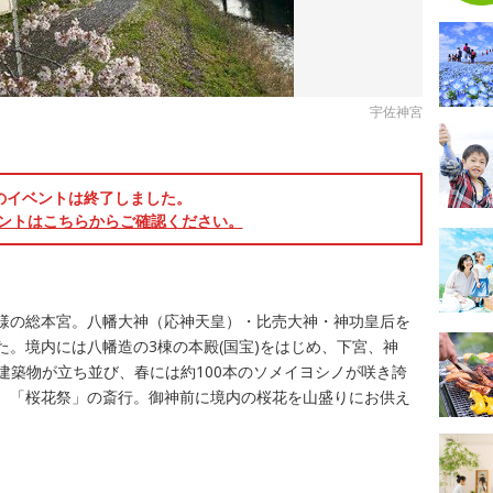
宇佐神宮
のイベントは終了しました。
ントはこちらからご確認ください。
様の総本宮。八幡大神（応神天皇）・比売大神・神功皇后を
た。境内には八幡造の3棟の本殿(国宝)をはじめ、下宮、神
な建築物が立ち並び、春には約100本のソメイヨシノが咲き誇
には、「桜花祭」の斎行。御神前に境内の桜花を山盛りにお供え