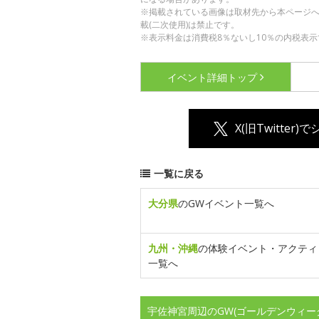
※掲載されている画像は取材先から本ページ
載(二次使用)は禁止です。
※表示料金は消費税8％ないし10％の内税表示
イベント詳細
トップ
X(旧Twitter)
一覧に戻る
大分県
のGWイベント一覧へ
九州・沖縄
の体験イベント・アクティ
一覧へ
宇佐神宮周辺のGW(ゴールデンウィー