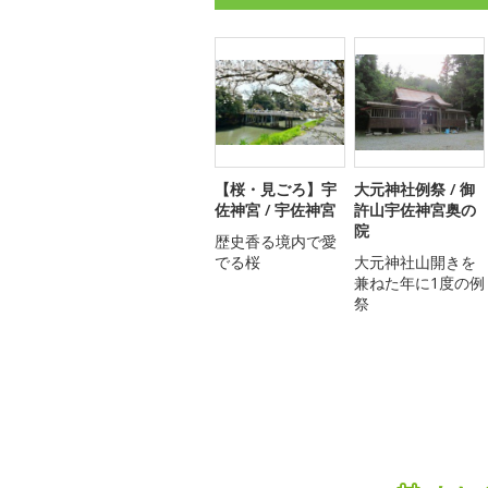
【桜・見ごろ】宇
大元神社例祭 / 御
佐神宮 / 宇佐神宮
許山宇佐神宮奥の
院
歴史香る境内で愛
でる桜
大元神社山開きを
兼ねた年に1度の例
祭