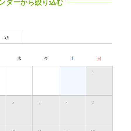
ンダーから絞り込む
5月
木
金
土
日
1
5
6
7
8