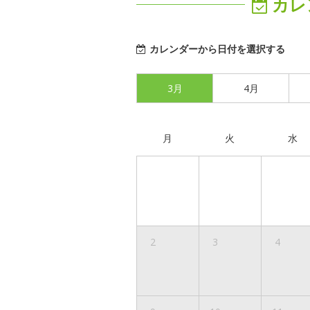
カレ
カレンダーから日付を選択する
3月
4月
月
火
水
2
3
4