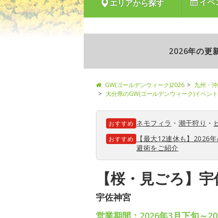
イベ
エリアから探す
2026年の
GW(ゴールデンウィーク)2026
九州・沖
大分県のGW(ゴールデンウィーク)イベン
ネモフィラ
・
潮干狩り
・
おすすめ
【最大12連休も】202
おすすめ
避術をご紹介
【桜・見ごろ】宇
宇佐神宮
営業期間：2026年3月下旬～20