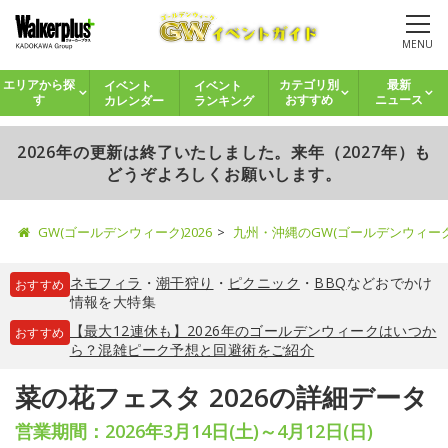
MENU
イベント
イベント
エリアから探
カテゴリ別
最新
カレンダー
ランキング
す
おすすめ
ニュース
2026年の更新は終了いたしました。来年（2027年）も
どうぞよろしくお願いします。
GW(ゴールデンウィーク)2026
九州・沖縄のGW(ゴールデンウィー
ネモフィラ
・
潮干狩り
・
ピクニック
・
BBQ
などおでかけ
おすすめ
情報を大特集
【最大12連休も】2026年のゴールデンウィークはいつか
おすすめ
ら？混雑ピーク予想と回避術をご紹介
菜の花フェスタ 2026の詳細データ
営業期間：2026年3月14日(土)～4月12日(日)