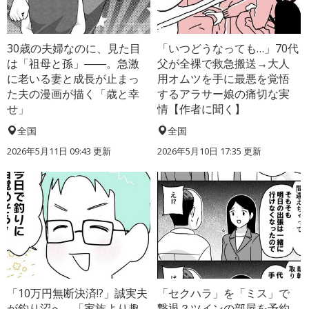
30歳の夫婦なのに、見た目
「いつどうなっても…」70代
は「祖母と孫」――。急激
父が全裸で救急搬送→大人
に老いる妻と成長が止まっ
用オムツを手に最悪を覚悟
た夫の漫画が描く「歳と幸
するアラサー娘の痛切な実
せ」
情【作者に聞く】
全国
全国
2026年5月11日 09:43 更新
2026年5月10日 17:35 更新
「10万円無断決済!?」誠実夫
「セクハラ」を「ミス」で
が釣り沼へ→「家族より趣
撃退？ツインの部屋を予約