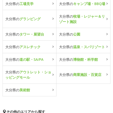
大分県の
工場見学
大分県の
キャンプ場・BBQ場
大分県の
牧場・レジャー＆リ
大分県の
グランピング
ゾート施設
大分県の
タワー・展望台
大分県の
公園
大分県の
アスレチック
大分県の
温泉・スパリゾート
大分県の
道の駅・SA/PA
大分県の
博物館・科学館
大分県の
アウトレット・ショ
大分県の
商業施設・百貨店
ッピングモール
大分県の
美術館
その他のエリアから探す