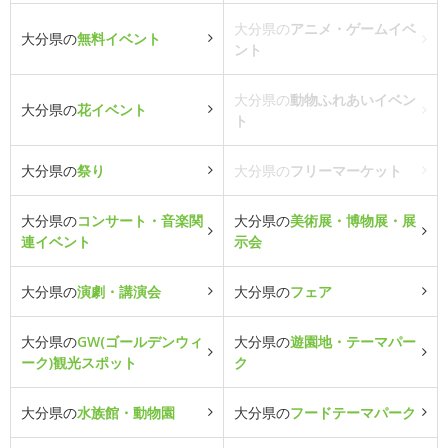
大分県の
アニメ・ゲームイベ
大分県の
無料イベント
ント
大分県の
動物ふれあいイベン
大分県の
花イベント
ト
大分県の
祭り
大分県の
フリーマーケット
大分県の
コンサート・音楽関
大分県の
美術展・博物展・展
連イベント
示会
大分県の
演劇・講演会
大分県の
フェア
大分県の
GW(ゴールデンウィ
大分県の
遊園地・テーマパー
ーク)観光スポット
ク
大分県の
水族館・動物園
大分県の
フードテーマパーク