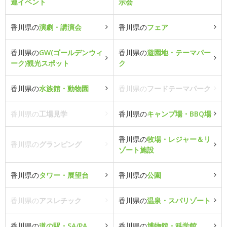
連イベント
示会
香川県の
演劇・講演会
香川県の
フェア
香川県の
GW(ゴールデンウィ
香川県の
遊園地・テーマパー
ーク)観光スポット
ク
香川県の
水族館・動物園
香川県の
フードテーマパーク
香川県の
工場見学
香川県の
キャンプ場・BBQ場
香川県の
牧場・レジャー＆リ
香川県の
グランピング
ゾート施設
香川県の
タワー・展望台
香川県の
公園
香川県の
アスレチック
香川県の
温泉・スパリゾート
香川県の
道の駅・SA/PA
香川県の
博物館・科学館