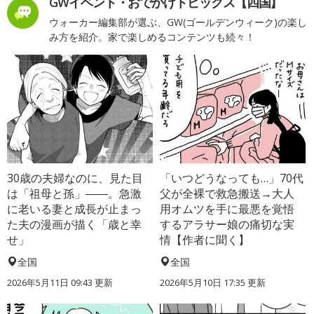
GWイベント・おでかけトピックス【四国】
ウォーカー編集部が選ぶ、GW(ゴールデンウィーク)の楽し
み方を紹介。家で楽しめるコンテンツも続々！
30歳の夫婦なのに、見た目
「いつどうなっても…」70代
は「祖母と孫」――。急激
父が全裸で救急搬送→大人
に老いる妻と成長が止まっ
用オムツを手に最悪を覚悟
た夫の漫画が描く「歳と幸
するアラサー娘の痛切な実
せ」
情【作者に聞く】
全国
全国
2026年5月11日 09:43 更新
2026年5月10日 17:35 更新