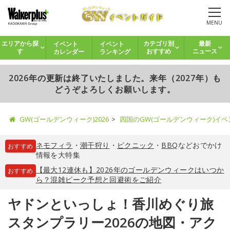
MENU
イベント
イベント
エリアから探
カテゴリ別
最新
カレンダー
ランキング
す
おすすめ
ニュース
2026年の更新は終了いたしました。来年（2027年）も
どうぞよろしくお願いします。
GW(ゴールデンウィーク)2026
四国のGW(ゴールデンウィーク)イ
ネモフィラ
・
潮干狩り
・
ピクニック
・
BBQ
などおでかけ
おすすめ
情報を大特集
【最大12連休も】2026年のゴールデンウィークはいつか
おすすめ
ら？混雑ピーク予想と回避術をご紹介
ヤドンといっしょ！香川めぐり旅
スタンプラリー2026の地図・アク