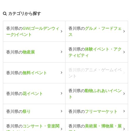
カテゴリから探す
香川県の
GW(ゴールデンウィ
香川県の
グルメ・フードフェ
ーク)イベント
ス
香川県の
体験イベント・アク
香川県の
物産展
ティビティ
香川県の
アニメ・ゲームイベ
香川県の
無料イベント
ント
香川県の
動物ふれあいイベン
香川県の
花イベント
ト
香川県の
祭り
香川県の
フリーマーケット
香川県の
コンサート・音楽関
香川県の
美術展・博物展・展