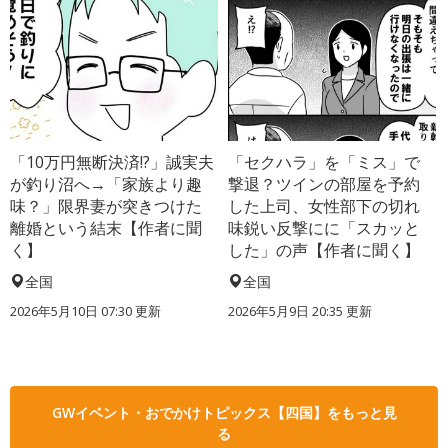
「10万円無断決済!?」誠実夫
「セクハラ」を「ミス」で
が釣り沼へ→「家族より趣
撃退？ツインの部屋を予約
味？」限界妻が突きつけた
した上司、女性部下の切れ
離婚という結末【作者に聞
味鋭い反撃にに「スカッと
く】
した」の声【作者に聞く】
全国
全国
2026年5月10日 07:30 更新
2026年5月9日 20:35 更新
GWイベント・おでかけトピックス【四国】をもっと見
る