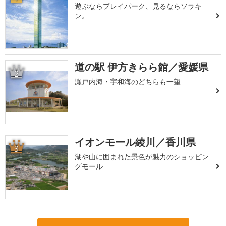
遊ぶならプレイパーク、見るならソラキ
ン。
道の駅 伊方きらら館／愛媛県
2
瀬戸内海・宇和海のどちらも一望
イオンモール綾川／香川県
3
湖や山に囲まれた景色が魅力のショッピン
グモール