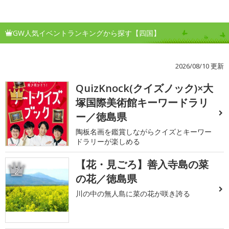
GW人気イベントランキングから探す【四国】
2026/08/10 更新
QuizKnock(クイズノック)×大
1
塚国際美術館キーワードラリ
ー／徳島県
陶板名画を鑑賞しながらクイズとキーワー
ドラリーが楽しめる
【花・見ごろ】善入寺島の菜
2
の花／徳島県
川の中の無人島に菜の花が咲き誇る