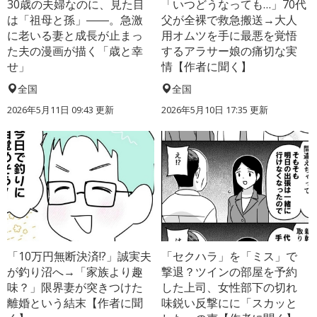
30歳の夫婦なのに、見た目
「いつどうなっても…」70代
は「祖母と孫」――。急激
父が全裸で救急搬送→大人
に老いる妻と成長が止まっ
用オムツを手に最悪を覚悟
た夫の漫画が描く「歳と幸
するアラサー娘の痛切な実
せ」
情【作者に聞く】
全国
全国
2026年5月11日 09:43 更新
2026年5月10日 17:35 更新
「10万円無断決済!?」誠実夫
「セクハラ」を「ミス」で
が釣り沼へ→「家族より趣
撃退？ツインの部屋を予約
味？」限界妻が突きつけた
した上司、女性部下の切れ
離婚という結末【作者に聞
味鋭い反撃にに「スカッと