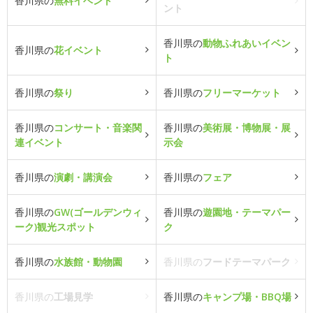
香川県の
無料イベント
ント
香川県の
動物ふれあいイベン
香川県の
花イベント
ト
香川県の
祭り
香川県の
フリーマーケット
香川県の
コンサート・音楽関
香川県の
美術展・博物展・展
連イベント
示会
香川県の
演劇・講演会
香川県の
フェア
香川県の
GW(ゴールデンウィ
香川県の
遊園地・テーマパー
ーク)観光スポット
ク
香川県の
水族館・動物園
香川県の
フードテーマパーク
香川県の
工場見学
香川県の
キャンプ場・BBQ場