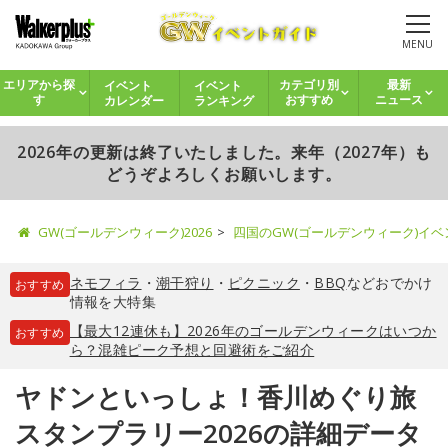
MENU
イベント
イベント
エリアから探
カテゴリ別
最新
カレンダー
ランキング
す
おすすめ
ニュース
2026年の更新は終了いたしました。来年（2027年）も
どうぞよろしくお願いします。
GW(ゴールデンウィーク)2026
四国のGW(ゴールデンウィーク)イ
ネモフィラ
・
潮干狩り
・
ピクニック
・
BBQ
などおでかけ
おすすめ
情報を大特集
【最大12連休も】2026年のゴールデンウィークはいつか
おすすめ
ら？混雑ピーク予想と回避術をご紹介
ヤドンといっしょ！香川めぐり旅
スタンプラリー2026の詳細データ