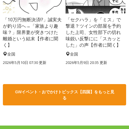
「10万円無断決済!?」誠実夫
「セクハラ」を「ミス」で
が釣り沼へ→「家族より趣
撃退？ツインの部屋を予約
味？」限界妻が突きつけた
した上司、女性部下の切れ
離婚という結末【作者に聞
味鋭い反撃にに「スカッと
く】
した」の声【作者に聞く】
全国
全国
2026年5月10日 07:30 更新
2026年5月9日 20:35 更新
GWイベント・おでかけトピックス【四国】をもっと見
る