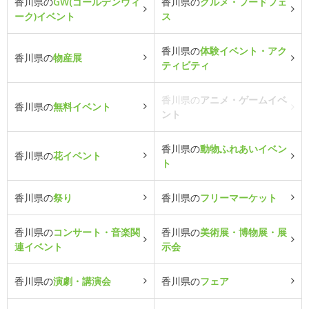
香川県の
GW(ゴールデンウィ
香川県の
グルメ・フードフェ
ーク)イベント
ス
香川県の
体験イベント・アク
香川県の
物産展
ティビティ
香川県の
アニメ・ゲームイベ
香川県の
無料イベント
ント
香川県の
動物ふれあいイベン
香川県の
花イベント
ト
香川県の
祭り
香川県の
フリーマーケット
香川県の
コンサート・音楽関
香川県の
美術展・博物展・展
連イベント
示会
香川県の
演劇・講演会
香川県の
フェア