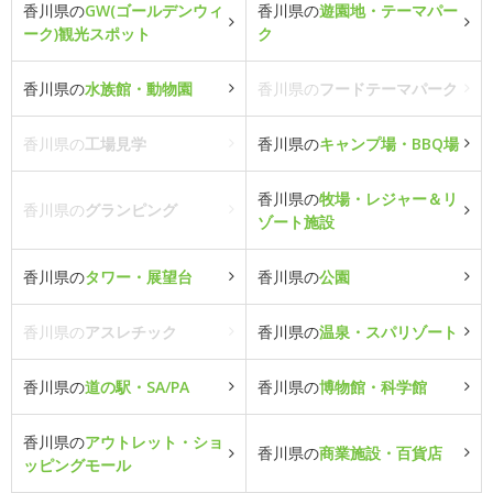
香川県の
GW(ゴールデンウィ
香川県の
遊園地・テーマパー
ーク)観光スポット
ク
香川県の
水族館・動物園
香川県の
フードテーマパーク
香川県の
工場見学
香川県の
キャンプ場・BBQ場
香川県の
牧場・レジャー＆リ
香川県の
グランピング
ゾート施設
香川県の
タワー・展望台
香川県の
公園
香川県の
アスレチック
香川県の
温泉・スパリゾート
香川県の
道の駅・SA/PA
香川県の
博物館・科学館
香川県の
アウトレット・ショ
香川県の
商業施設・百貨店
ッピングモール