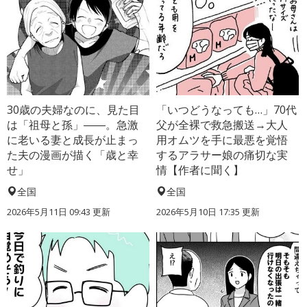
30歳の夫婦なのに、見た目
「いつどうなっても…」70代
は「祖母と孫」――。急激
父が全裸で救急搬送→大人
に老いる妻と成長が止まっ
用オムツを手に最悪を覚悟
た夫の漫画が描く「歳と幸
するアラサー娘の痛切な実
せ」
情【作者に聞く】
全国
全国
2026年5月11日 09:43 更新
2026年5月10日 17:35 更新