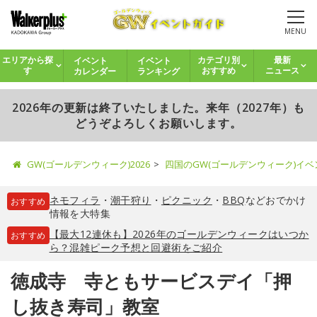
MENU
イベント
イベント
エリアから探
カテゴリ別
最新
カレンダー
ランキング
す
おすすめ
ニュース
2026年の更新は終了いたしました。来年（2027年）も
どうぞよろしくお願いします。
GW(ゴールデンウィーク)2026
四国のGW(ゴールデンウィーク)イ
ネモフィラ
・
潮干狩り
・
ピクニック
・
BBQ
などおでかけ
おすすめ
情報を大特集
【最大12連休も】2026年のゴールデンウィークはいつか
おすすめ
ら？混雑ピーク予想と回避術をご紹介
徳成寺 寺ともサービスデイ「押
し抜き寿司」教室