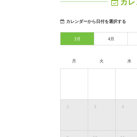
カレ
カレンダーから日付を選択する
3月
4月
月
火
水
2
3
4