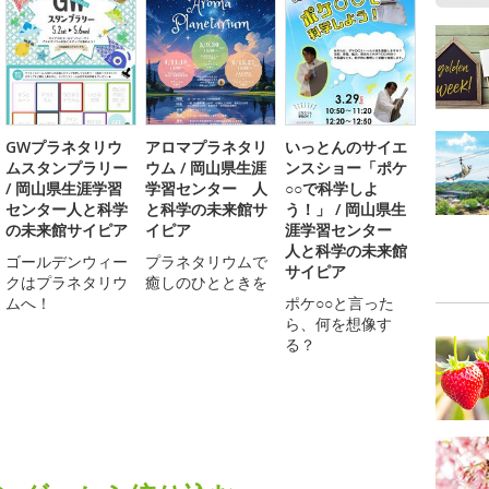
GWプラネタリウ
アロマプラネタリ
いっとんのサイエ
ムスタンプラリー
ウム / 岡山県生涯
ンスショー「ポケ
/ 岡山県生涯学習
学習センター 人
○○で科学しよ
センター人と科学
と科学の未来館サ
う！」 / 岡山県生
の未来館サイピア
イピア
涯学習センター
人と科学の未来館
ゴールデンウィー
プラネタリウムで
サイピア
クはプラネタリウ
癒しのひとときを
ムへ！
ポケ○○と言った
ら、何を想像す
る？