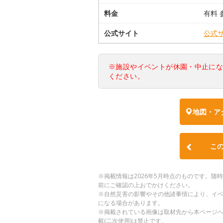
料金
有料 
公式サイト
公式
※施設やイベントが休園・中止に
ください。
地図・ア
こ
※掲載情報は2026年5月時点のものです。
前にご確認の上おでかけください。
※自然災害の影響やその他諸事情により、イ
になる場合があります。
※掲載されている画像は取材先から本ページ
載(二次使用)は禁止です。