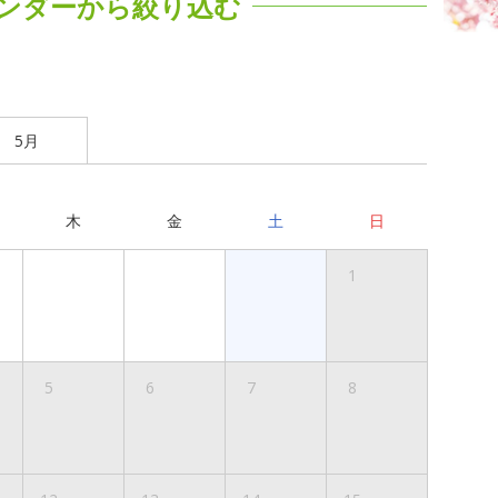
ンダーから絞り込む
5月
木
金
土
日
1
5
6
7
8