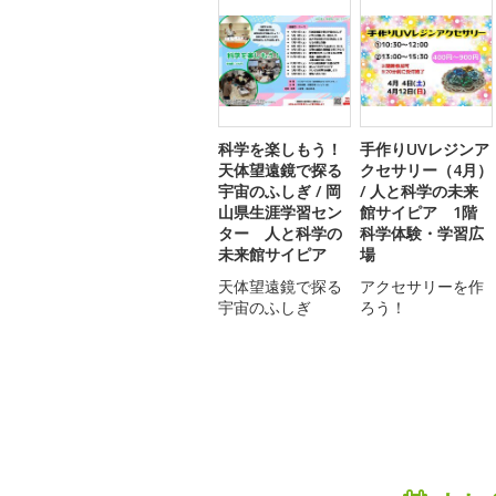
科学を楽しもう！
手作りUVレジンア
天体望遠鏡で探る
クセサリー（4月）
宇宙のふしぎ / 岡
/ 人と科学の未来
山県生涯学習セン
館サイピア 1階
ター 人と科学の
科学体験・学習広
未来館サイピア
場
天体望遠鏡で探る
アクセサリーを作
宇宙のふしぎ
ろう！