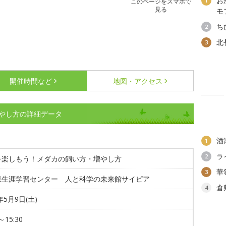
お
1
このページをスマホで
見る
モ
ち
2
北
3
開催時間など
地図・アクセス
やし方の詳細データ
酒
1
ラ
2
を楽しもう！メダカの飼い方・増やし方
華
3
県生涯学習センター 人と科学の未来館サイピア
倉
4
年5月9日(土)
～15:30