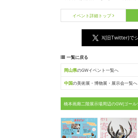
イベント詳細
トップ
X(旧Twitter)
一覧に戻る
岡山県
のGWイベント一覧へ
中国
の美術展・博物展・展示会一覧へ
橋本画廊二階展示場周辺のGW(ゴール