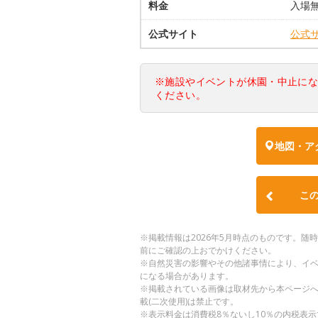
料金
入場無
公式サイト
公式
※施設やイベントが休園・中止に
ください。
地図・ア
こ
※掲載情報は2026年5月時点のものです。
前にご確認の上おでかけください。
※自然災害の影響やその他諸事情により、イ
になる場合があります。
※掲載されている画像は取材先から本ページ
載(二次使用)は禁止です。
※表示料金は消費税8％ないし10％の内税表示