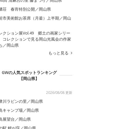
36回 清麻呂の里 藤まつり／岡山県
隣荘 春宵特別公開／岡山県
前市美術館お茶席（月釜）上半期／岡山
レクション展Vol.49 郷土の画家シリー
 コレクションで見る岡山光風会の作家
ち／岡山県
もっと見る
GWの人気スポットランキング
【岡山県】
2026/08/08 更新
津川ラビンの里／岡山県
島キャンプ場／岡山県
島展望台／岡山県
の駅 鯉が窪／岡山県