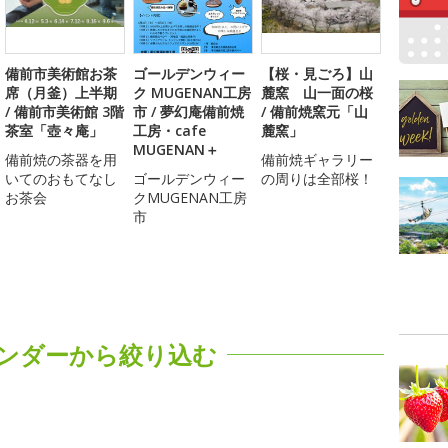
備前市美術館お茶
ゴールデンウィー
【桜・見ごろ】山
席（月釜）上半期
ク MUGENAN工房
麓窯 山一面の桜
/ 備前市美術館 3階
市 / 夢幻庵備前焼
/ 備前焼窯元「山
茶室「壺々庵」
工房・cafe
麓窯」
MUGENAN＋
備前焼の茶器を用
備前焼ギャラリー
いてのおもてなし
ゴールデンウィー
の周りは全部桜！
お茶会
クMUGENAN工房
市
ンダーから絞り込む