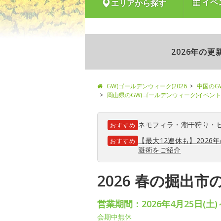
イベ
エリアから探す
2026年の
GW(ゴールデンウィーク)2026
中国のG
岡山県のGW(ゴールデンウィーク)イベント
ネモフィラ
・
潮干狩り
・
おすすめ
【最大12連休も】202
おすすめ
避術をご紹介
2026 春の掘出
営業期間：2026年4月25日(土)
会期中無休