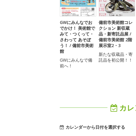
GWにみんなでお
備前市美術館コレ
でかけ！ 美術館で
クション 新収蔵
みて・つくって・
品・新寄託品展 /
さわって あそぼ
備前市美術館 2階
う！ / 備前市美術
展示室2・3
館
新たな収蔵品・寄
GWにみんなで備
託品を初公開！！
前へ！
カレ
カレンダーから日付を選択する