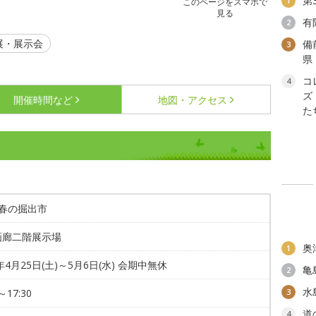
第
1
このページをスマホで
見る
有
2
展・展示会
備
3
県
コ
4
ズ
開催時間など
地図・アクセス
た
6 春の掘出市
画廊二階展示場
奥
1
6年4月25日(土)～5月6日(水) 会期中無休
亀
2
水
～17:30
3
道
4