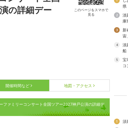
し
1
県
公演の詳細デー
このページをスマホで
見る
淡
2
庫
新
3
宙
淡
4
船
宝
5
コ
開催時間など
地図・アクセス
ーファミリーコンサート全国ツアー2027神戸公演の詳細デ
須
1