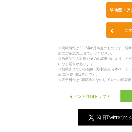
地図・ア
こ
※掲載情報は2026年8月時点のものです。
前にご確認の上おでかけください。
※自然災害の影響やその他諸事情により、イ
になる場合があります。
※掲載されている画像は取材先から本ページ
載(二次使用)は禁止です。
※表示料金は消費税8％ないし10％の内税表示
イベント詳細
トップ
X(旧Twitter)