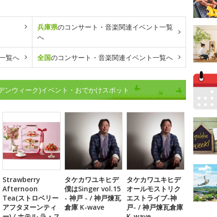
兵庫県
のコンサート・音楽関連イベント一覧
へ
一覧へ
全国
のコンサート・音楽関連イベント一覧へ
デンウィーク)イベント・おでかけスポット
Strawberry
タケカワユキヒデ
タケカワユキヒデ
Afternoon
僕はSinger vol.15
オールモストリク
Tea(ストロベリー
- 神戸 - / 神戸煉瓦
エストライブ-神
アフタヌーンティ
倉庫 K-wave
戸- / 神戸煉瓦倉庫
ー) / ホテル ラ・ス
K-wave