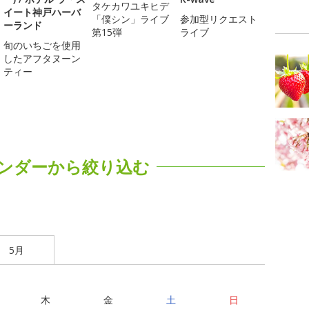
タケカワユキヒデ
イート神戸ハーバ
「僕シン」ライブ
参加型リクエスト
ーランド
第15弾
ライブ
旬のいちごを使用
したアフタヌーン
ティー
ンダーから絞り込む
5月
木
金
土
日