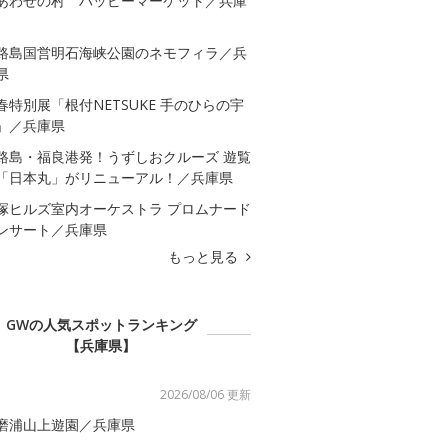
あわせの村 ハッピーマーケット／兵庫
路島国営明石海峡公園のネモフィラ／兵
県
春特別展「根付NETSUKE 手のひらの宇
」／兵庫県
路島・福良港発！うずしおクルーズ 遊覧
「日本丸」がリニューアル！／兵庫県
塚ヒルズ室内オーケストラ プロムナード
ンサート／兵庫県
もっと見る
GWの人気スポットランキング
【兵庫県】
2026/08/06 更新
磨浦山上遊園／兵庫県