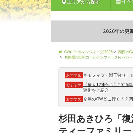
イベ
エリアから探す
2026年の
GW(ゴールデンウィーク)2026
関西のG
兵庫県のGW(ゴールデンウィーク)イベント
ネモフィラ
・
潮干狩り
・
おすすめ
【最大12連休も】202
おすすめ
避術をご紹介
今年のGWどこ行く！？
おすすめ
杉田あきひろ「復
ティーファミリー