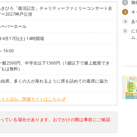
御
2
あきひろ「復活記念」チャリティーファミリーコンサート全
キ
3
ー2027神戸公演
あ
4
ハーバーホール
に
5
ム
年4月17日(土) 14時開場
～16:00
一般2500円、中学生以下1500円（1歳以下で膝上鑑賞でき
どもは無料）
自由席。多くの人が座れるように席を詰めての着席に協力
サイトほか、関連サイトはこちら
なっている場合があります。おでかけの際は事前にご確認