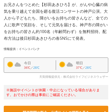
お兄さんをつとめた【杉田あきひろ】が、がんや心臓の病
気を乗り越えて全国を廻る復活コンサートの神戸公演。大
人から子どもたち、障がいをお持ちの皆さんなど、全ての
人に歌声で笑顔を、そして元気を届ける。神戸市の障がい
をお持ちの皆さん約100名（年齢問わず）を無料招待。配
布方法は後日杉田あきひろの各SNSにて発表。
情報提供：イベントバンク
今日
明日
36℃
／
28℃
37℃
／
28℃
天気情報提供元：株式会社ライフビジネスウェザー
※施設やイベントが休園・中止になっている場合がありま
す。おでかけの際は事前にご確認ください。