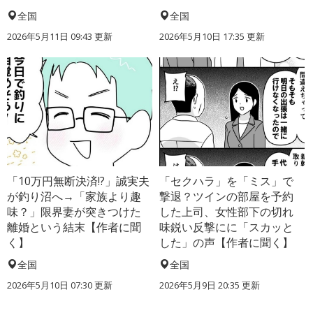
全国
全国
2026年5月11日 09:43 更新
2026年5月10日 17:35 更新
「10万円無断決済!?」誠実夫
「セクハラ」を「ミス」で
が釣り沼へ→「家族より趣
撃退？ツインの部屋を予約
味？」限界妻が突きつけた
した上司、女性部下の切れ
離婚という結末【作者に聞
味鋭い反撃にに「スカッと
く】
した」の声【作者に聞く】
全国
全国
2026年5月10日 07:30 更新
2026年5月9日 20:35 更新