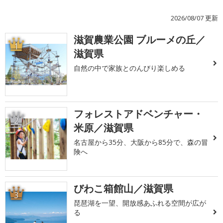
2026/08/07 更新
滋賀農業公園 ブルーメの丘／
1
滋賀県
自然の中で家族とのんびり楽しめる
フォレストアドベンチャー・
2
米原／滋賀県
名古屋から35分、大阪から85分で、森の冒
険へ
びわこ箱館山／滋賀県
3
琵琶湖を一望、開放感あふれる空間が広が
る