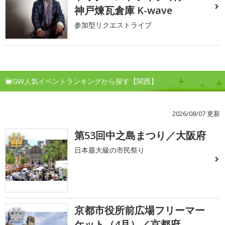
神戸煉瓦倉庫 K-wave
参加型リクエストライブ
GW人気イベントランキングから探す【関西】
2026/08/07 更新
第53回中之島まつり／大阪府
1
日本最大級の市民祭り
京都市役所前広場フリーマー
2
ケット（4月）／京都府