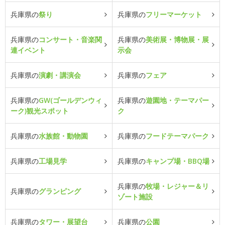
兵庫県の
祭り
兵庫県の
フリーマーケット
兵庫県の
コンサート・音楽関
兵庫県の
美術展・博物展・展
連イベント
示会
兵庫県の
演劇・講演会
兵庫県の
フェア
兵庫県の
GW(ゴールデンウィ
兵庫県の
遊園地・テーマパー
ーク)観光スポット
ク
兵庫県の
水族館・動物園
兵庫県の
フードテーマパーク
兵庫県の
工場見学
兵庫県の
キャンプ場・BBQ場
兵庫県の
牧場・レジャー＆リ
兵庫県の
グランピング
ゾート施設
兵庫県の
タワー・展望台
兵庫県の
公園