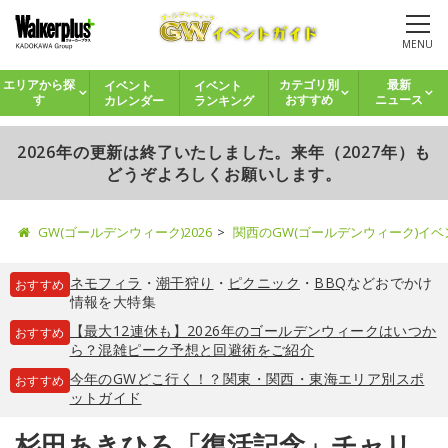
MENU
イベント
イベント
エリアから探
カテゴリ別
最新
カレンダー
ランキング
す
おすすめ
ニュース
2026年の更新は終了いたしました。来年（2027年）も
どうぞよろしくお願いします。
GW(ゴールデンウィーク)2026
関西のGW(ゴールデンウィーク)イ
ネモフィラ
・
潮干狩り
・
ピクニック
・
BBQ
などおでかけ
おすすめ
情報を大特集
【最大12連休も】2026年のゴールデンウィークはいつか
おすすめ
ら？混雑ピーク予想と回避術をご紹介
今年のGWどこ行く！？関東・関西・東海エリア別スポ
おすすめ
ットガイド
杉田あきひろ「復活記念」チャリ