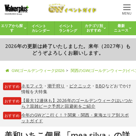
MENU
イベント
イベント
エリアから探
カテゴリ別
最新
カレンダー
ランキング
す
おすすめ
ニュース
2026年の更新は終了いたしました。来年（2027年）も
どうぞよろしくお願いします。
GW(ゴールデンウィーク)2026
関西のGW(ゴールデンウィーク)イ
ネモフィラ
・
潮干狩り
・
ピクニック
・
BBQ
などおでかけ
おすすめ
情報を大特集
【最大12連休も】2026年のゴールデンウィークはいつか
おすすめ
ら？混雑ピーク予想と回避術をご紹介
今年のGWどこ行く！？関東・関西・東海エリア別スポ
おすすめ
ットガイド
美和いちこ個展 「mea silva」の詳