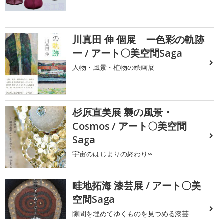
川真田 伸 個展 ー色彩の軌跡
ー / アート〇美空間Saga
人物・風景・植物の絵画展
杉原直美展 襲の風景・
Cosmos / アート〇美空間
Saga
宇宙のはじまりの終わり∞
畦地拓海 漆芸展 / アート〇美
空間Saga
隙間を埋めてゆくものを見つめる漆芸