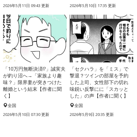
2026年5月11日 09:43 更新
2026年5月10日 17:35 更新
「10万円無断決済!?」誠実夫
「セクハラ」を「ミス」で
が釣り沼へ→「家族より趣
撃退？ツインの部屋を予約
味？」限界妻が突きつけた
した上司、女性部下の切れ
離婚という結末【作者に聞
味鋭い反撃にに「スカッと
く】
した」の声【作者に聞く】
全国
全国
2026年5月10日 07:30 更新
2026年5月9日 20:35 更新