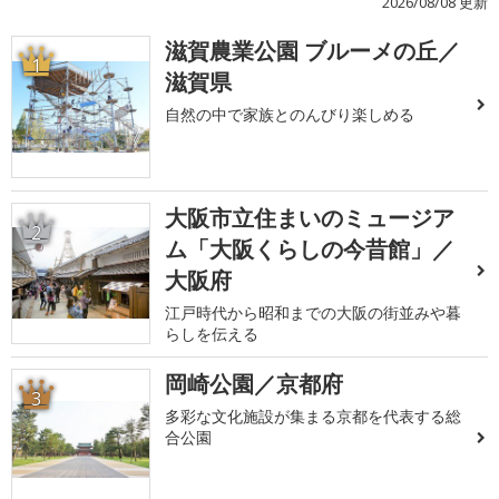
2026/08/08 更新
滋賀農業公園 ブルーメの丘／
1
滋賀県
自然の中で家族とのんびり楽しめる
大阪市立住まいのミュージア
2
ム「大阪くらしの今昔館」／
大阪府
江戸時代から昭和までの大阪の街並みや暮
らしを伝える
岡崎公園／京都府
3
多彩な文化施設が集まる京都を代表する総
合公園