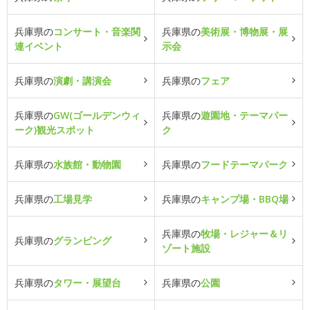
兵庫県の
コンサート・音楽関
兵庫県の
美術展・博物展・展
連イベント
示会
兵庫県の
演劇・講演会
兵庫県の
フェア
兵庫県の
GW(ゴールデンウィ
兵庫県の
遊園地・テーマパー
ーク)観光スポット
ク
兵庫県の
水族館・動物園
兵庫県の
フードテーマパーク
兵庫県の
工場見学
兵庫県の
キャンプ場・BBQ場
兵庫県の
牧場・レジャー＆リ
兵庫県の
グランピング
ゾート施設
兵庫県の
タワー・展望台
兵庫県の
公園