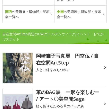
関西
の美術展・博物展・展示
全国
の美術展・博物展・展示
会一覧へ
会一覧へ
自在空間ArtStep周辺のGW(ゴールデンウィーク)イベント・おでか
けスポット
岡崎雅子写真展 円空仏 / 自
在空間ArtStep
人とご縁をみちづれに
革のBAG展 ー形を楽しむー
/ アート〇美空間Saga
軽く折りたためる革のバッグ展