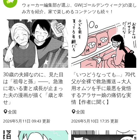
ウォーカー編集部が選ぶ、GW(ゴールデンウィーク)の楽し
み方を紹介。家で楽しめるコンテンツも続々！
30歳の夫婦なのに、見た目
「いつどうなっても…」70代
は「祖母と孫」――。急激
父が全裸で救急搬送→大人
に老いる妻と成長が止まっ
用オムツを手に最悪を覚悟
た夫の漫画が描く「歳と幸
するアラサー娘の痛切な実
せ」
情【作者に聞く】
全国
全国
2026年5月11日 09:43 更新
2026年5月10日 17:35 更新