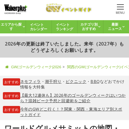
MENU
イベント
イベント
エリアから探
カテゴリ別
最新
カレンダー
ランキング
す
おすすめ
ニュース
2026年の更新は終了いたしました。来年（2027年）も
どうぞよろしくお願いします。
GW(ゴールデンウィーク)2026
関西のGW(ゴールデンウィーク)イ
ネモフィラ
・
潮干狩り
・
ピクニック
・
BBQ
などおでかけ
おすすめ
情報を大特集
【最大12連休も】2026年のゴールデンウィークはいつか
おすすめ
ら？混雑ピーク予想と回避術をご紹介
今年のGWどこ行く！？関東・関西・東海エリア別スポ
おすすめ
ットガイド
ワールドグルメサミットの地図・