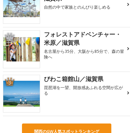
自然の中で家族とのんびり楽しめる
フォレストアドベンチャー・
2
米原／滋賀県
名古屋から35分、大阪から85分で、森の冒
険へ
びわこ箱館山／滋賀県
3
琵琶湖を一望、開放感あふれる空間が広が
る
関西のGW人気スポットランキング