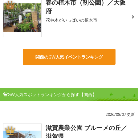
春の植木市（靭公園）／大阪
3
府
花や木がいっぱいの植木市
関西のGW人気イベントランキング
GW人気スポットランキングから探す【関西】
2026/08/07 更新
滋賀農業公園 ブルーメの丘／
1
滋賀県