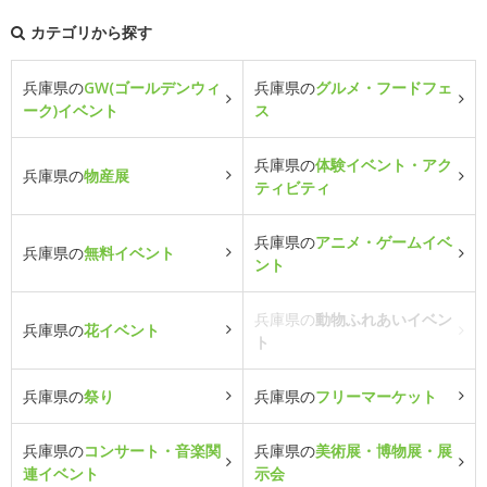
カテゴリから探す
兵庫県の
GW(ゴールデンウィ
兵庫県の
グルメ・フードフェ
ーク)イベント
ス
兵庫県の
体験イベント・アク
兵庫県の
物産展
ティビティ
兵庫県の
アニメ・ゲームイベ
兵庫県の
無料イベント
ント
兵庫県の
動物ふれあいイベン
兵庫県の
花イベント
ト
兵庫県の
祭り
兵庫県の
フリーマーケット
兵庫県の
コンサート・音楽関
兵庫県の
美術展・博物展・展
連イベント
示会