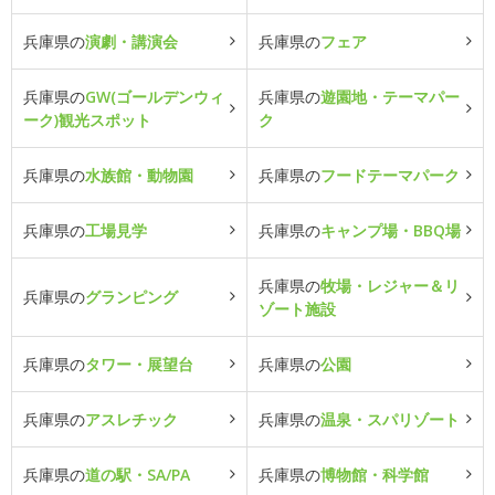
兵庫県の
演劇・講演会
兵庫県の
フェア
兵庫県の
GW(ゴールデンウィ
兵庫県の
遊園地・テーマパー
ーク)観光スポット
ク
兵庫県の
水族館・動物園
兵庫県の
フードテーマパーク
兵庫県の
工場見学
兵庫県の
キャンプ場・BBQ場
兵庫県の
牧場・レジャー＆リ
兵庫県の
グランピング
ゾート施設
兵庫県の
タワー・展望台
兵庫県の
公園
兵庫県の
アスレチック
兵庫県の
温泉・スパリゾート
兵庫県の
道の駅・SA/PA
兵庫県の
博物館・科学館