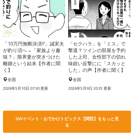
「10万円無断決済!?」誠実夫
「セクハラ」を「ミス」で
が釣り沼へ→「家族より趣
撃退？ツインの部屋を予約
味？」限界妻が突きつけた
した上司、女性部下の切れ
離婚という結末【作者に聞
味鋭い反撃にに「スカッと
く】
した」の声【作者に聞く】
全国
全国
2026年5月10日 07:30 更新
2026年5月9日 20:35 更新
GWイベント・おでかけトピックス【関西】をもっと見
る