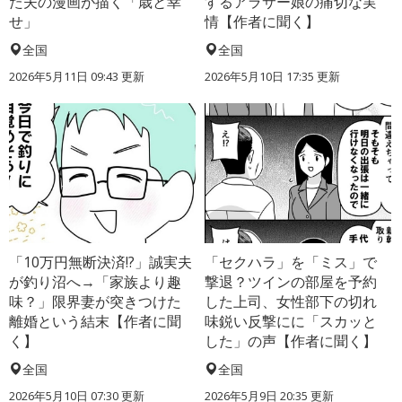
た夫の漫画が描く「歳と幸
するアラサー娘の痛切な実
せ」
情【作者に聞く】
全国
全国
2026年5月11日 09:43 更新
2026年5月10日 17:35 更新
「10万円無断決済!?」誠実夫
「セクハラ」を「ミス」で
が釣り沼へ→「家族より趣
撃退？ツインの部屋を予約
味？」限界妻が突きつけた
した上司、女性部下の切れ
離婚という結末【作者に聞
味鋭い反撃にに「スカッと
く】
した」の声【作者に聞く】
全国
全国
2026年5月10日 07:30 更新
2026年5月9日 20:35 更新