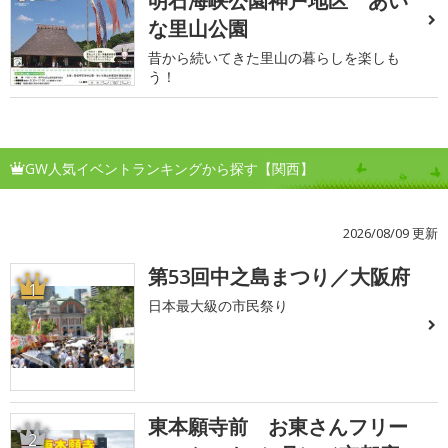
明石海峡公園神戸地区 あい
な里山公園
昔から続いてきた里山の暮らしを楽しも
う！
GW人気イベントランキングから探す【関西】
2026/08/09 更新
第53回中之島まつり／大阪府
1
日本最大級の市民祭り
東本願寺前 お東さんフリー
2