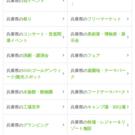
兵庫県の
花イベント
ト
兵庫県の
祭り
兵庫県の
フリーマーケット
兵庫県の
コンサート・音楽関
兵庫県の
美術展・博物展・展
連イベント
示会
兵庫県の
演劇・講演会
兵庫県の
フェア
兵庫県の
GW(ゴールデンウィ
兵庫県の
遊園地・テーマパー
ーク)観光スポット
ク
兵庫県の
水族館・動物園
兵庫県の
フードテーマパーク
兵庫県の
工場見学
兵庫県の
キャンプ場・BBQ場
兵庫県の
牧場・レジャー＆リ
兵庫県の
グランピング
ゾート施設