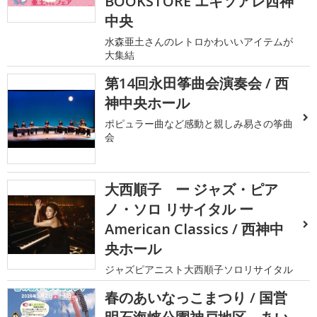
BOOKSTORE エキソアレ西神
中央
水森亜土さんのレトロかわいいアイテムが
大集結
第14回永田筝曲会演奏会 / 西
神中央ホール
ポピュラー曲など感動と親しみ易さの筝曲
会
大西順子 ー ジャズ・ピア
ノ・ソロ リサイタル ー
American Classics / 西神中
央ホール
ジャズピアニスト大西順子ソロリサイタル
春のあいなっこまつり / 国営