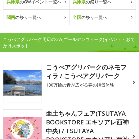
兵庫県
のGWイベント一覧へ
兵庫県
の祭り一覧へ
関西
の祭り一覧へ
全国
の祭り一覧へ
こうべアグリパーク周辺のGW(ゴールデンウィーク)イベント・おで
かけスポット
こうべアグリパークのネモフ
ィラ / こうべアグリパーク
100万輪の青が広がる春の絶景体験
亜土ちゃんフェア(TSUTAYA
BOOKSTORE エキソアレ西神
中央) / TSUTAYA