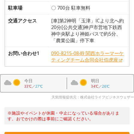
駐車場
〇 700台 駐車無料
交通アクセス
[車]第2神明「玉津」ICより北へ約
20分[公共交通]神戸市営地下鉄西
神中央駅より神姫バスで約5分、
「農業公園」停下車
お問い合わせ1
090-8215-0849 関西ホラーマーケ
ティングチーム合同会社伯虎座
今日
明日
33℃
／
27℃
34℃
／
26℃
天気情報提供元：株式会社ライフビジネスウェザー
※施設やイベントが休園・中止になっている場合がありま
す。おでかけの際は事前にご確認ください。