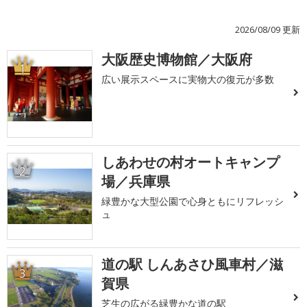
2026/08/09 更新
大阪歴史博物館／大阪府
1
広い展示スペースに実物大の復元が多数
しあわせの村オートキャンプ
2
場／兵庫県
緑豊かな大型公園で心身ともにリフレッシ
ュ
道の駅 しんあさひ風車村／滋
3
賀県
芝生の広がる緑豊かな道の駅