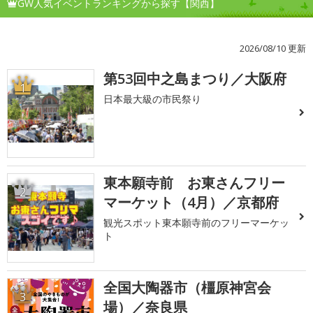
GW人気イベントランキングから探す【関西】
2026/08/10 更新
第53回中之島まつり／大阪府
1
日本最大級の市民祭り
東本願寺前 お東さんフリー
2
マーケット（4月）／京都府
観光スポット東本願寺前のフリーマーケッ
ト
全国大陶器市（橿原神宮会
3
場）／奈良県