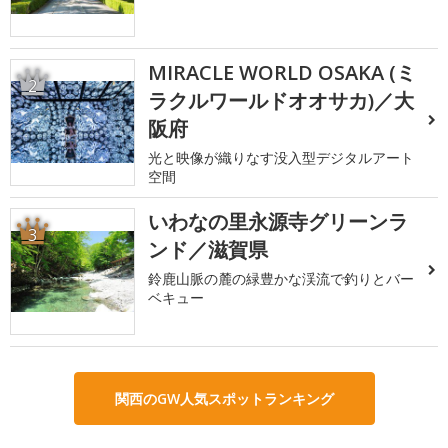
MIRACLE WORLD OSAKA (ミ
2
ラクルワールドオオサカ)／大
阪府
光と映像が織りなす没入型デジタルアート
空間
いわなの里永源寺グリーンラ
3
ンド／滋賀県
鈴鹿山脈の麓の緑豊かな渓流で釣りとバー
ベキュー
関西のGW人気スポットランキング