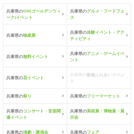
兵庫県の
GW(ゴールデンウィ
兵庫県の
グルメ・フードフェ
ーク)イベント
ス
兵庫県の
体験イベント・アク
兵庫県の
物産展
ティビティ
兵庫県の
アニメ・ゲームイベ
兵庫県の
無料イベント
ント
兵庫県の
動物ふれあいイベン
兵庫県の
花イベント
ト
兵庫県の
祭り
兵庫県の
フリーマーケット
兵庫県の
コンサート・音楽関
兵庫県の
美術展・博物展・展
連イベント
示会
兵庫県の
演劇・講演会
兵庫県の
フェア