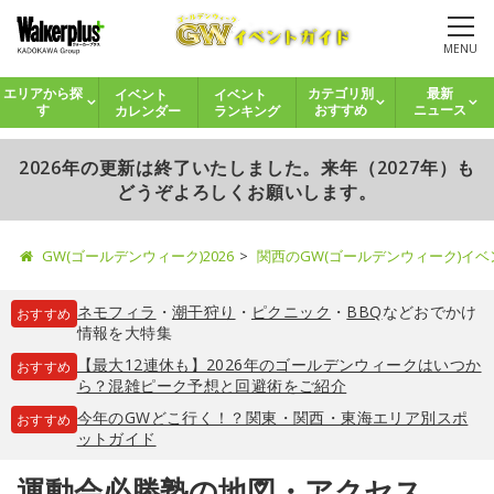
MENU
イベント
イベント
エリアから探
カテゴリ別
最新
カレンダー
ランキング
す
おすすめ
ニュース
2026年の更新は終了いたしました。来年（2027年）も
どうぞよろしくお願いします。
GW(ゴールデンウィーク)2026
関西のGW(ゴールデンウィーク)イ
ネモフィラ
・
潮干狩り
・
ピクニック
・
BBQ
などおでかけ
おすすめ
情報を大特集
【最大12連休も】2026年のゴールデンウィークはいつか
おすすめ
ら？混雑ピーク予想と回避術をご紹介
今年のGWどこ行く！？関東・関西・東海エリア別スポ
おすすめ
ットガイド
運動会必勝塾の地図・アクセス