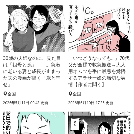
30歳の夫婦なのに、見た目
「いつどうなっても…」70代
は「祖母と孫」――。急激
父が全裸で救急搬送→大人
に老いる妻と成長が止まっ
用オムツを手に最悪を覚悟
た夫の漫画が描く「歳と幸
するアラサー娘の痛切な実
せ」
情【作者に聞く】
全国
全国
2026年5月11日 09:43 更新
2026年5月10日 17:35 更新