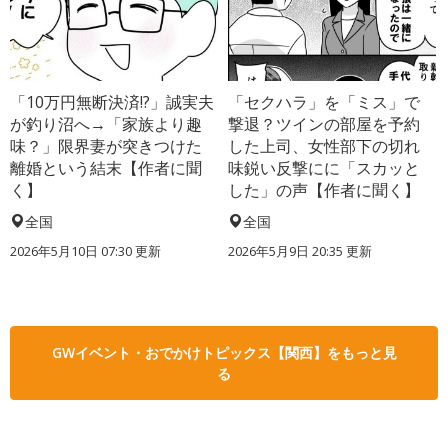
「10万円無断決済!?」誠実夫
「セクハラ」を「ミス」で
が釣り沼へ→「家族より趣
撃退？ツインの部屋を予約
味？」限界妻が突きつけた
した上司、女性部下の切れ
離婚という結末【作者に聞
味鋭い反撃にに「スカッと
く】
した」の声【作者に聞く】
全国
全国
2026年5月10日 07:30 更新
2026年5月9日 20:35 更新
GWイベント・おでかけトピックス【関西】をもっと見
る