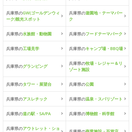
兵庫県の
GW(ゴールデンウィ
兵庫県の
遊園地・テーマパー
ーク)観光スポット
ク
兵庫県の
水族館・動物園
兵庫県の
フードテーマパーク
兵庫県の
工場見学
兵庫県の
キャンプ場・BBQ場
兵庫県の
牧場・レジャー＆リ
兵庫県の
グランピング
ゾート施設
兵庫県の
タワー・展望台
兵庫県の
公園
兵庫県の
アスレチック
兵庫県の
温泉・スパリゾート
兵庫県の
道の駅・SA/PA
兵庫県の
博物館・科学館
兵庫県の
アウトレット・ショ
兵庫県の
商業施設・百貨店