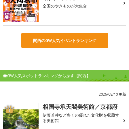
全国のやきものが大集合！
関西のGW人気イベントランキング
GW人気スポットランキングから探す【関西】
2026/08/10 更新
相国寺承天閣美術館／京都府
1
伊藤若冲など多くの優れた文化財を収蔵す
る美術館