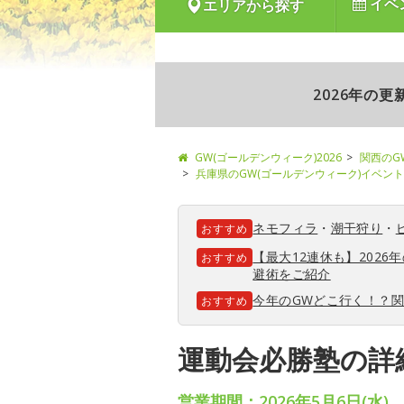
イベ
エリアから探す
2026年の
GW(ゴールデンウィーク)2026
関西のG
兵庫県のGW(ゴールデンウィーク)イベント
ネモフィラ
・
潮干狩り
・
おすすめ
【最大12連休も】202
おすすめ
避術をご紹介
今年のGWどこ行く！？
おすすめ
運動会必勝塾の詳
営業期間：2026年5月6日(水)