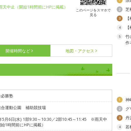
須
1
:45 ※雨天中止（開始1時間前にHPに掲載）
芝
2
このページをスマホで
見る
【
3
【
4
竹
5
作
開催時間など
地図・アクセス
会必勝塾
神
1
総合運動公園 補助競技場
グ
2
丹
3
年5月6日(水) 1部9:30～10:30／2部10:45～11:45 ※雨天中
始1時間前にHPに掲載）
若
4