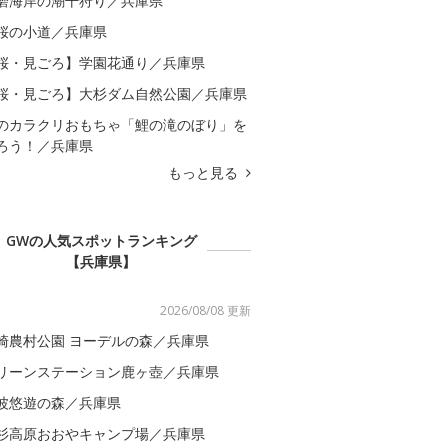
磨海岸の潮干狩り／兵庫県
桜の小道／兵庫県
桜・見ごろ】学園花通り／兵庫県
桜・見ごろ】大杉ダム自然公園／兵庫県
のカラクリおもちゃ「鯉の滝のぼり」を
ろう！／兵庫県
もっと見る
GWの人気スポットランキング
【兵庫県】
2026/08/08 更新
崎農村公園 ヨーデルの森／兵庫県
リーンステーション鹿ヶ壺／兵庫県
波悠遊の森／兵庫県
杉高原おおやキャンプ場／兵庫県