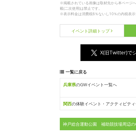
※掲載されている画像は取材先から本ページ
載(二次使用)は禁止です。
※表示料金は消費税8％ないし10％の内税表示
イベント詳細
トップ
X(旧Twitter)
一覧に戻る
兵庫県
のGWイベント一覧へ
関西
の体験イベント・アクティビティ
神戸総合運動公園 補助競技場周辺の