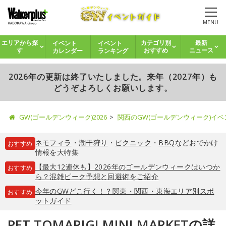
MENU
イベント
イベント
エリアから探
カテゴリ別
最新
カレンダー
ランキング
す
おすすめ
ニュース
2026年の更新は終了いたしました。来年（2027年）も
どうぞよろしくお願いします。
GW(ゴールデンウィーク)2026
関西のGW(ゴールデンウィーク)イ
ネモフィラ
・
潮干狩り
・
ピクニック
・
BBQ
などおでかけ
おすすめ
情報を大特集
【最大12連休も】2026年のゴールデンウィークはいつか
おすすめ
ら？混雑ピーク予想と回避術をご紹介
今年のGWどこ行く！？関東・関西・東海エリア別スポ
おすすめ
ットガイド
PET TOMARIGI MINI MARKETの詳