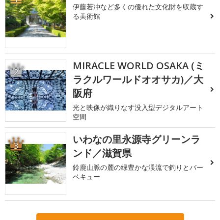
伊藤若冲など多くの優れた文化財を収蔵す
る美術館
MIRACLE WORLD OSAKA (ミ
2
ラクルワールドオオサカ)／大
阪府
光と映像が織りなす没入型デジタルアート
空間
いわなの里永源寺グリーンラ
3
ンド／滋賀県
鈴鹿山脈の麓の緑豊かな渓流で釣りとバー
ベキュー