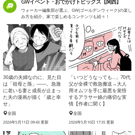
GWイベント・おでかけトピックス【関西】
ウォーカー編集部が選ぶ、GW(ゴールデンウィーク)の楽し
み方を紹介。家で楽しめるコンテンツも続々！
30歳の夫婦なのに、見た目
「いつどうなっても…」70代
は「祖母と孫」――。急激
父が全裸で救急搬送→大人
に老いる妻と成長が止まっ
用オムツを手に最悪を覚悟
た夫の漫画が描く「歳と幸
するアラサー娘の痛切な実
せ」
情【作者に聞く】
全国
全国
2026年5月11日 09:43 更新
2026年5月10日 17:35 更新