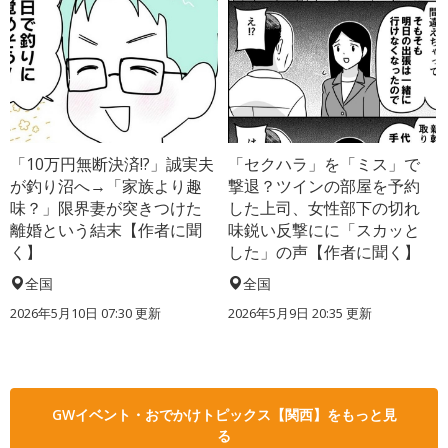
「10万円無断決済!?」誠実夫
「セクハラ」を「ミス」で
が釣り沼へ→「家族より趣
撃退？ツインの部屋を予約
味？」限界妻が突きつけた
した上司、女性部下の切れ
離婚という結末【作者に聞
味鋭い反撃にに「スカッと
く】
した」の声【作者に聞く】
全国
全国
2026年5月10日 07:30 更新
2026年5月9日 20:35 更新
GWイベント・おでかけトピックス【関西】をもっと見
る