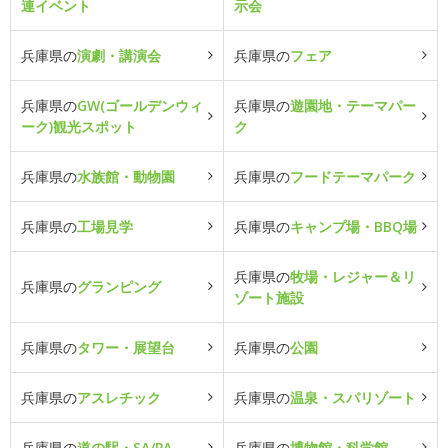
連イベント
示会
兵庫県の
演劇・講演会
兵庫県の
フェア
兵庫県の
GW(ゴールデンウィ
兵庫県の
遊園地・テーマパー
ーク)観光スポット
ク
兵庫県の
水族館・動物園
兵庫県の
フードテーマパーク
兵庫県の
工場見学
兵庫県の
キャンプ場・BBQ場
兵庫県の
牧場・レジャー＆リ
兵庫県の
グランピング
ゾート施設
兵庫県の
タワー・展望台
兵庫県の
公園
兵庫県の
アスレチック
兵庫県の
温泉・スパリゾート
兵庫県の
道の駅・SA/PA
兵庫県の
博物館・科学館