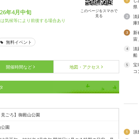
し
1
県
このページをスマホで
26年4月中旬
見る
淡
2
期は気候等により前後する場合あり
庫
新
3
宙
無料イベント
淡
4
船
宝
5
開催時間など
地図・アクセス
コ
タ
・見ごろ】御殿山公園
山公園
須
1