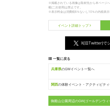
※掲載されている画像は取材先から本ページ
載(二次使用)は禁止です。
※表示料金は消費税8％ないし10％の内税表示
イベント詳細
トップ
X(旧Twitter)
一覧に戻る
兵庫県
のGWイベント一覧へ
関西
の体験イベント・アクティビティ
御殿山公園周辺のGW(ゴールデンウィ