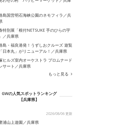
あわせの村 ハッピーマーケット／兵庫
路島国営明石海峡公園のネモフィラ／兵
県
春特別展「根付NETSUKE 手のひらの宇
」／兵庫県
路島・福良港発！うずしおクルーズ 遊覧
「日本丸」がリニューアル！／兵庫県
塚ヒルズ室内オーケストラ プロムナード
ンサート／兵庫県
もっと見る
GWの人気スポットランキング
【兵庫県】
2026/08/06 更新
磨浦山上遊園／兵庫県