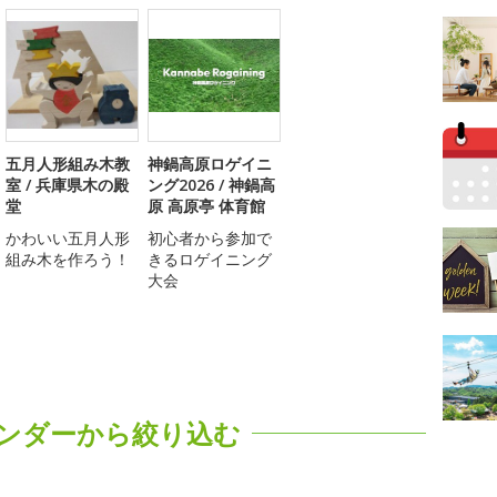
五月人形組み木教
神鍋高原ロゲイニ
室 / 兵庫県木の殿
ング2026 / 神鍋高
堂
原 高原亭 体育館
かわいい五月人形
初心者から参加で
組み木を作ろう！
きるロゲイニング
大会
ンダーから絞り込む