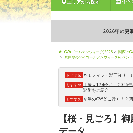
イベ
エリアから探す
2026年の
GW(ゴールデンウィーク)2026
関西のG
兵庫県のGW(ゴールデンウィーク)イベント
ネモフィラ
・
潮干狩り
・
おすすめ
【最大12連休も】202
おすすめ
避術をご紹介
今年のGWどこ行く！？
おすすめ
【桜・見ごろ】御
データ