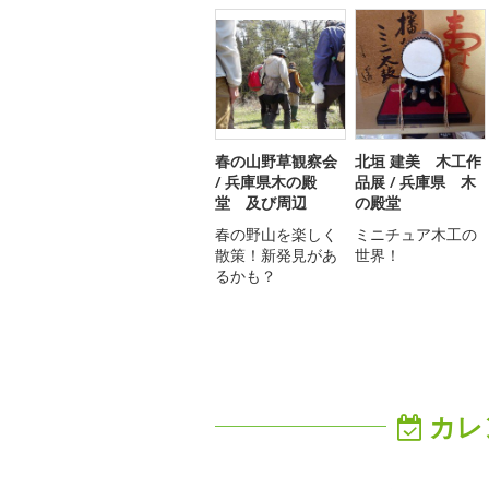
春の山野草観察会
北垣 建美 木工作
/ 兵庫県木の殿
品展 / 兵庫県 木
堂 及び周辺
の殿堂
春の野山を楽しく
ミニチュア木工の
散策！新発見があ
世界！
るかも？
カレ