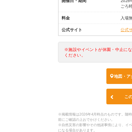
開催日・期間
202
ごろ
料金
入場
公式サイト
公式
※施設やイベントが休園・中止に
ください。
地図・ア
こ
※掲載情報は2026年4月時点のものです。
前にご確認の上おでかけください。
※自然災害の影響やその他諸事情により、イ
になる場合があります。