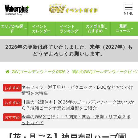
MENU
イベント
イベント
エリアから探
カテゴリ別
最新
カレンダー
ランキング
す
おすすめ
ニュース
2026年の更新は終了いたしました。来年（2027年）も
どうぞよろしくお願いします。
GW(ゴールデンウィーク)2026
関西のGW(ゴールデンウィーク)イ
ネモフィラ
・
潮干狩り
・
ピクニック
・
BBQ
などおでかけ
おすすめ
情報を大特集
【最大12連休も】2026年のゴールデンウィークはいつか
おすすめ
ら？混雑ピーク予想と回避術をご紹介
今年のGWどこ行く！？関東・関西・東海エリア別スポ
おすすめ
ットガイド
【花・見ごろ】神戸布引ハーブ園