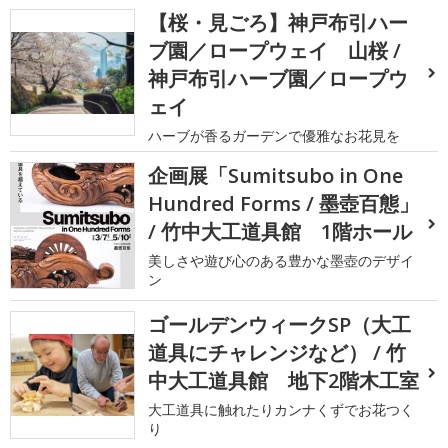
【桜・見ごろ】神戸布引ハー
ブ園／ロープウェイ 山桜 /
神戸布引ハーブ園／ロープウ
ェイ
ハーブが香るガーデンで優雅なお花見を
企画展「Sumitsubo in One
Hundred Forms / 墨壺百態」
/ 竹中大工道具館 1階ホール
美しさや遊び心のある豊かな墨壺のデザイ
ン
ゴールデンウィークSP（大工
道具にチャレンジなど） / 竹
中大工道具館 地下2階木工室
大工道具に触れたりカンナくずでお花つく
り