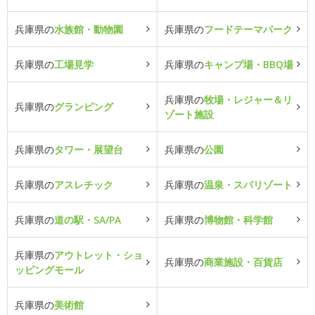
兵庫県の
水族館・動物園
兵庫県の
フードテーマパーク
兵庫県の
工場見学
兵庫県の
キャンプ場・BBQ場
兵庫県の
牧場・レジャー＆リ
兵庫県の
グランピング
ゾート施設
兵庫県の
タワー・展望台
兵庫県の
公園
兵庫県の
アスレチック
兵庫県の
温泉・スパリゾート
兵庫県の
道の駅・SA/PA
兵庫県の
博物館・科学館
兵庫県の
アウトレット・ショ
兵庫県の
商業施設・百貨店
ッピングモール
兵庫県の
美術館