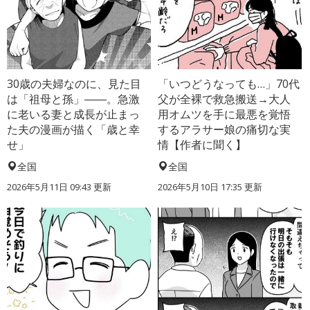
30歳の夫婦なのに、見た目
「いつどうなっても…」70代
は「祖母と孫」――。急激
父が全裸で救急搬送→大人
に老いる妻と成長が止まっ
用オムツを手に最悪を覚悟
た夫の漫画が描く「歳と幸
するアラサー娘の痛切な実
せ」
情【作者に聞く】
全国
全国
2026年5月11日 09:43 更新
2026年5月10日 17:35 更新