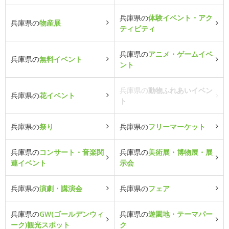
兵庫県の
体験イベント・アク
兵庫県の
物産展
ティビティ
兵庫県の
アニメ・ゲームイベ
兵庫県の
無料イベント
ント
兵庫県の
動物ふれあいイベン
兵庫県の
花イベント
ト
兵庫県の
祭り
兵庫県の
フリーマーケット
兵庫県の
コンサート・音楽関
兵庫県の
美術展・博物展・展
連イベント
示会
兵庫県の
演劇・講演会
兵庫県の
フェア
兵庫県の
GW(ゴールデンウィ
兵庫県の
遊園地・テーマパー
ーク)観光スポット
ク