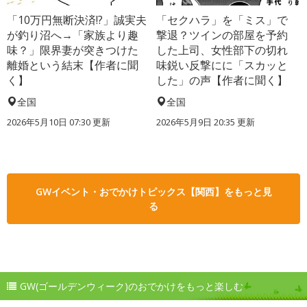
「10万円無断決済!?」誠実夫
「セクハラ」を「ミス」で
が釣り沼へ→「家族より趣
撃退？ツインの部屋を予約
味？」限界妻が突きつけた
した上司、女性部下の切れ
離婚という結末【作者に聞
味鋭い反撃にに「スカッと
く】
した」の声【作者に聞く】
全国
全国
2026年5月10日 07:30 更新
2026年5月9日 20:35 更新
GWイベント・おでかけトピックス【関西】をもっと見
る
GW(ゴールデンウィーク)のおでかけをもっと楽しむ