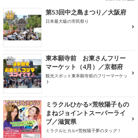
第53回中之島まつり／大阪府
1
日本最大級の市民祭り
東本願寺前 お東さんフリー
2
マーケット（4月）／京都府
観光スポット東本願寺前のフリーマーケッ
ト
ミラクルひかる×荒牧陽子もの
3
まねジョイントスーパーライ
ブ／滋賀県
ミラクルヒカル×荒牧陽子夢のタッグ！