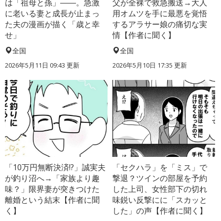
は「祖母と孫」――。急激
父が全裸で救急搬送→大人
に老いる妻と成長が止まっ
用オムツを手に最悪を覚悟
た夫の漫画が描く「歳と幸
するアラサー娘の痛切な実
せ」
情【作者に聞く】
全国
全国
2026年5月11日 09:43 更新
2026年5月10日 17:35 更新
「10万円無断決済!?」誠実夫
「セクハラ」を「ミス」で
が釣り沼へ→「家族より趣
撃退？ツインの部屋を予約
味？」限界妻が突きつけた
した上司、女性部下の切れ
離婚という結末【作者に聞
味鋭い反撃にに「スカッと
く】
した」の声【作者に聞く】