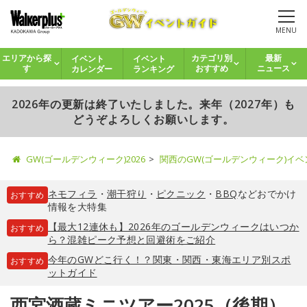
MENU
イベント
イベント
エリアから探
カテゴリ別
最新
カレンダー
ランキング
す
おすすめ
ニュース
2026年の更新は終了いたしました。来年（2027年）も
どうぞよろしくお願いします。
GW(ゴールデンウィーク)2026
関西のGW(ゴールデンウィーク)イ
ネモフィラ
・
潮干狩り
・
ピクニック
・
BBQ
などおでかけ
おすすめ
情報を大特集
【最大12連休も】2026年のゴールデンウィークはいつか
おすすめ
ら？混雑ピーク予想と回避術をご紹介
今年のGWどこ行く！？関東・関西・東海エリア別スポ
おすすめ
ットガイド
西宮酒蔵ミニツアー2025（後期）