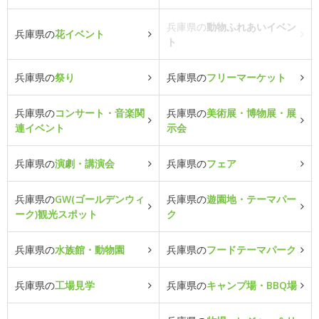
兵庫県の
動物ふれあいイベン
兵庫県の
花イベント
ト
兵庫県の
祭り
兵庫県の
フリーマーケット
兵庫県の
コンサート・音楽関
兵庫県の
美術展・博物展・展
連イベント
示会
兵庫県の
演劇・講演会
兵庫県の
フェア
兵庫県の
GW(ゴールデンウィ
兵庫県の
遊園地・テーマパー
ーク)観光スポット
ク
兵庫県の
水族館・動物園
兵庫県の
フードテーマパーク
兵庫県の
工場見学
兵庫県の
キャンプ場・BBQ場