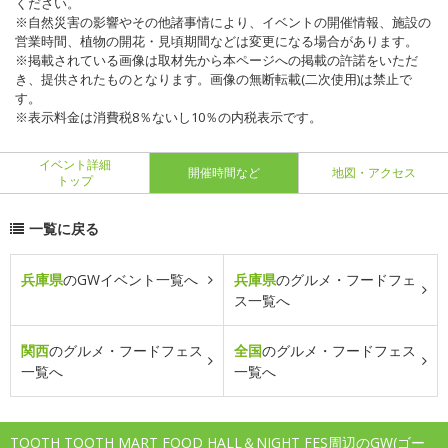
ください。
※自然災害の影響やその他諸事情により、イベントの開催情報、施設の
営業時間、植物の開花・見頃期間などは変更になる場合があります。
※掲載されている画像は取材先から本ページへの掲載の許諾をいただ
き、提供されたものとなります。画像の無断転載(二次使用)は禁止で
す。
※表示料金は消費税8％ないし10％の内税表示です。
イベント詳細
開催時間など
地図・アクセス
トップ
一覧に戻る
兵庫県
のGWイベント一覧へ
兵庫県
のグルメ・フードフェ
ス一覧へ
関西
のグルメ・フードフェス
全国
のグルメ・フードフェス
一覧へ
一覧へ
TOOTH TOOTH MART FOOD HALL＆NIGHT FES周辺のGW(ゴー