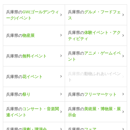
兵庫県の
GW(ゴールデンウィ
兵庫県の
グルメ・フードフェ
ーク)イベント
ス
兵庫県の
体験イベント・アク
兵庫県の
物産展
ティビティ
兵庫県の
アニメ・ゲームイベ
兵庫県の
無料イベント
ント
兵庫県の
動物ふれあいイベン
兵庫県の
花イベント
ト
兵庫県の
祭り
兵庫県の
フリーマーケット
兵庫県の
コンサート・音楽関
兵庫県の
美術展・博物展・展
連イベント
示会
兵庫県の
演劇・講演会
兵庫県の
フェア