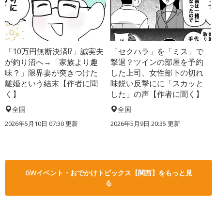
「10万円無断決済!?」誠実夫
「セクハラ」を「ミス」で
が釣り沼へ→「家族より趣
撃退？ツインの部屋を予約
味？」限界妻が突きつけた
した上司、女性部下の切れ
離婚という結末【作者に聞
味鋭い反撃にに「スカッと
く】
した」の声【作者に聞く】
全国
全国
2026年5月10日 07:30 更新
2026年5月9日 20:35 更新
GWイベント・おでかけトピックス【関西】をもっと見
る