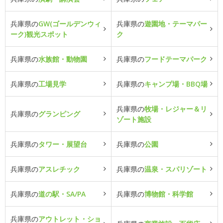
兵庫県の
GW(ゴールデンウィ
兵庫県の
遊園地・テーマパー
ーク)観光スポット
ク
兵庫県の
水族館・動物園
兵庫県の
フードテーマパーク
兵庫県の
工場見学
兵庫県の
キャンプ場・BBQ場
兵庫県の
牧場・レジャー＆リ
兵庫県の
グランピング
ゾート施設
兵庫県の
タワー・展望台
兵庫県の
公園
兵庫県の
アスレチック
兵庫県の
温泉・スパリゾート
兵庫県の
道の駅・SA/PA
兵庫県の
博物館・科学館
兵庫県の
アウトレット・ショ