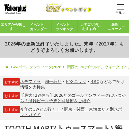
MENU
イベント
イベント
エリアから探
カテゴリ別
最新
カレンダー
ランキング
す
おすすめ
ニュース
2026年の更新は終了いたしました。来年（2027年）も
どうぞよろしくお願いします。
GW(ゴールデンウィーク)2026
関西のGW(ゴールデンウィーク)イ
ネモフィラ
・
潮干狩り
・
ピクニック
・
BBQ
などおでかけ
おすすめ
情報を大特集
【最大12連休も】2026年のゴールデンウィークはいつか
おすすめ
ら？混雑ピーク予想と回避術をご紹介
今年のGWどこ行く！？関東・関西・東海エリア別スポ
おすすめ
ットガイド
TOOTH MART(トゥースマート) 海