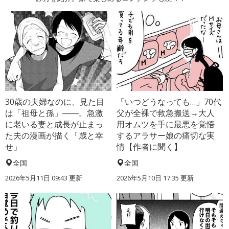
30歳の夫婦なのに、見た目
「いつどうなっても…」70代
は「祖母と孫」――。急激
父が全裸で救急搬送→大人
に老いる妻と成長が止まっ
用オムツを手に最悪を覚悟
た夫の漫画が描く「歳と幸
するアラサー娘の痛切な実
せ」
情【作者に聞く】
全国
全国
2026年5月11日 09:43 更新
2026年5月10日 17:35 更新