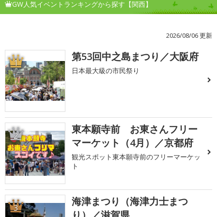
GW人気イベントランキングから探す【関西】
2026/08/06 更新
第53回中之島まつり／大阪府
1
日本最大級の市民祭り
東本願寺前 お東さんフリー
2
マーケット（4月）／京都府
観光スポット東本願寺前のフリーマーケッ
ト
海津まつり（海津力士まつ
3
り）／滋賀県