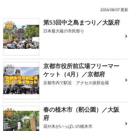
2026/08/07 更新
第53回中之島まつり／大阪府
1
日本最大級の市民祭り
京都市役所前広場フリーマー
2
ケット（4月）／京都府
京都市内で駅近 アクセス抜群会場
春の植木市（靭公園）／大阪
3
府
花や木がいっぱいの植木市