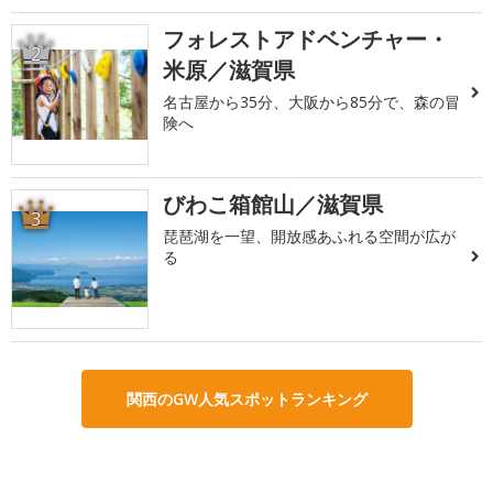
フォレストアドベンチャー・
2
米原／滋賀県
名古屋から35分、大阪から85分で、森の冒
険へ
びわこ箱館山／滋賀県
3
琵琶湖を一望、開放感あふれる空間が広が
る
関西のGW人気スポットランキング