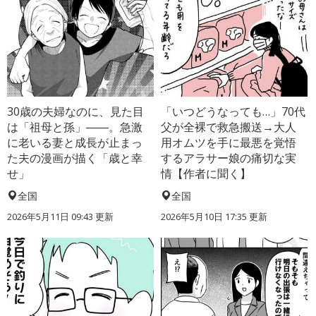
30歳の夫婦なのに、見た目
「いつどうなっても…」70代
は「祖母と孫」――。急激
父が全裸で救急搬送→大人
に老いる妻と成長が止まっ
用オムツを手に最悪を覚悟
た夫の漫画が描く「歳と幸
するアラサー娘の痛切な実
せ」
情【作者に聞く】
全国
全国
2026年5月11日 09:43 更新
2026年5月10日 17:35 更新