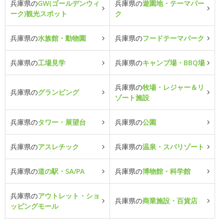
兵庫県の
GW(ゴールデンウィ
兵庫県の
遊園地・テーマパー
ーク)観光スポット
ク
兵庫県の
水族館・動物園
兵庫県の
フードテーマパーク
兵庫県の
工場見学
兵庫県の
キャンプ場・BBQ場
兵庫県の
牧場・レジャー＆リ
兵庫県の
グランピング
ゾート施設
兵庫県の
タワー・展望台
兵庫県の
公園
兵庫県の
アスレチック
兵庫県の
温泉・スパリゾート
兵庫県の
道の駅・SA/PA
兵庫県の
博物館・科学館
兵庫県の
アウトレット・ショ
兵庫県の
商業施設・百貨店
ッピングモール