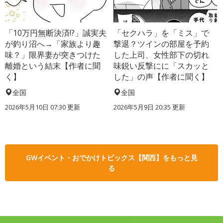
「10万円無断決済!?」誠実夫
「セクハラ」を「ミス」で
が釣り沼へ→「家族より趣
撃退？ツインの部屋を予約
味？」限界妻が突きつけた
した上司、女性部下の切れ
離婚という結末【作者に聞
味鋭い反撃にに「スカッと
く】
した」の声【作者に聞く】
全国
全国
2026年5月10日 07:30 更新
2026年5月9日 20:35 更新
GWイベント・おでかけトピックス【関西】をもっと見
る