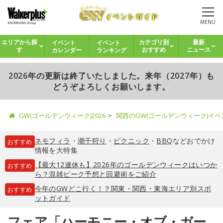
MENU
イベント
イベント
エリアから探
カテゴリ別
最新
カレンダー
ランキング
す
おすすめ
ニュース
2026年の更新は終了いたしました。来年（2027年）も
どうぞよろしくお願いします。
GW(ゴールデンウィーク)2026
関西のGW(ゴールデンウィーク)イ
ネモフィラ
・
潮干狩り
・
ピクニック
・
BBQ
などおでかけ
おすすめ
情報を大特集
【最大12連休も】2026年のゴールデンウィークはいつか
おすすめ
ら？混雑ピーク予想と回避術をご紹介
今年のGWどこ行く！？関東・関西・東海エリア別スポ
おすすめ
ットガイド
フェア「ハーモニー・オブ・ガー