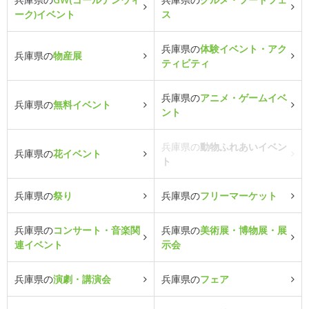
ーク)イベント
ス
兵庫県の
体験イベント・アク
兵庫県の
物産展
ティビティ
兵庫県の
アニメ・ゲームイベ
兵庫県の
無料イベント
ント
兵庫県の
動物ふれあいイベン
兵庫県の
花イベント
ト
兵庫県の
祭り
兵庫県の
フリーマーケット
兵庫県の
コンサート・音楽関
兵庫県の
美術展・博物展・展
連イベント
示会
兵庫県の
演劇・講演会
兵庫県の
フェア