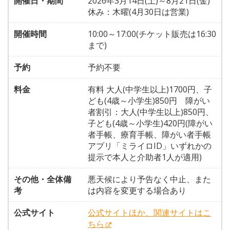
開催日・期間
2026年3月14日(土)～8月21日(金)
休み：木曜(4月30日は営業)
開催時間
10:00～17:00(チケット販売は16:30
まで)
予約
予約不要
料金
有料 大人(中学生以上)1700円、子
ども(4歳～小学生)850円 障がい
者割引：大人(中学生以上)850円、
子ども(4歳～小学生)420円(障がい
者手帳、療育手帳、障がい者手帳
アプリ「ミライロID」いずれかの
提示で本人と介助者1人が適用)
その他・全体備
悪天候により予告なく中止、また
考
は内容を変更する場合あり
公式サイト
公式サイトほか、関連サイトはこ
ちら