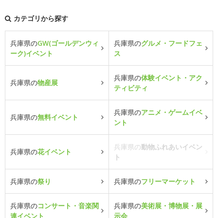
カテゴリから探す
兵庫県の
GW(ゴールデンウィ
兵庫県の
グルメ・フードフェ
ーク)イベント
ス
兵庫県の
体験イベント・アク
兵庫県の
物産展
ティビティ
兵庫県の
アニメ・ゲームイベ
兵庫県の
無料イベント
ント
兵庫県の
動物ふれあいイベン
兵庫県の
花イベント
ト
兵庫県の
祭り
兵庫県の
フリーマーケット
兵庫県の
コンサート・音楽関
兵庫県の
美術展・博物展・展
連イベント
示会