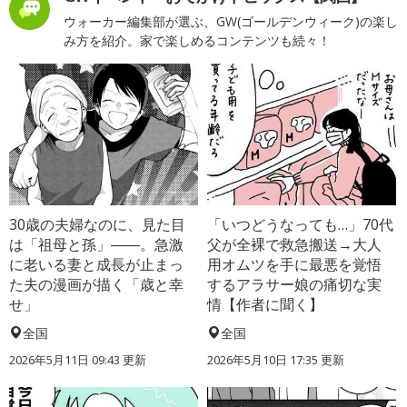
ウォーカー編集部が選ぶ、GW(ゴールデンウィーク)の楽し
み方を紹介。家で楽しめるコンテンツも続々！
30歳の夫婦なのに、見た目
「いつどうなっても…」70代
は「祖母と孫」――。急激
父が全裸で救急搬送→大人
に老いる妻と成長が止まっ
用オムツを手に最悪を覚悟
た夫の漫画が描く「歳と幸
するアラサー娘の痛切な実
せ」
情【作者に聞く】
全国
全国
2026年5月11日 09:43 更新
2026年5月10日 17:35 更新