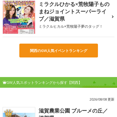
ミラクルひかる×荒牧陽子もの
3
まねジョイントスーパーライ
ブ／滋賀県
ミラクルヒカル×荒牧陽子夢のタッグ！
関西のGW人気イベントランキング
GW人気スポットランキングから探す【関西】
2026/08/08 更新
滋賀農業公園 ブルーメの丘／
1