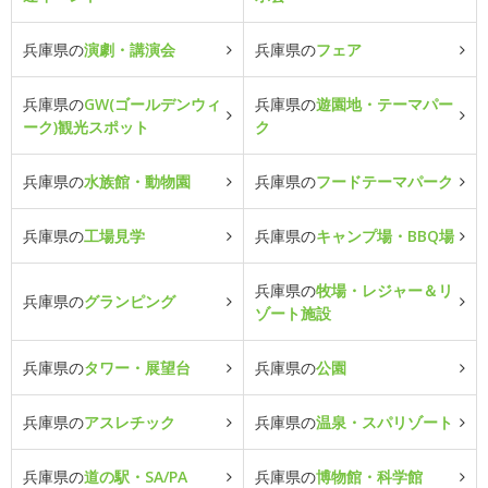
兵庫県の
演劇・講演会
兵庫県の
フェア
兵庫県の
GW(ゴールデンウィ
兵庫県の
遊園地・テーマパー
ーク)観光スポット
ク
兵庫県の
水族館・動物園
兵庫県の
フードテーマパーク
兵庫県の
工場見学
兵庫県の
キャンプ場・BBQ場
兵庫県の
牧場・レジャー＆リ
兵庫県の
グランピング
ゾート施設
兵庫県の
タワー・展望台
兵庫県の
公園
兵庫県の
アスレチック
兵庫県の
温泉・スパリゾート
兵庫県の
道の駅・SA/PA
兵庫県の
博物館・科学館