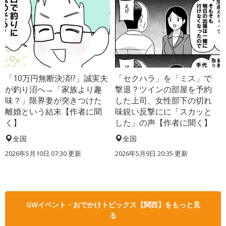
「10万円無断決済!?」誠実夫
「セクハラ」を「ミス」で
が釣り沼へ→「家族より趣
撃退？ツインの部屋を予約
味？」限界妻が突きつけた
した上司、女性部下の切れ
離婚という結末【作者に聞
味鋭い反撃にに「スカッと
く】
した」の声【作者に聞く】
全国
全国
2026年5月10日 07:30 更新
2026年5月9日 20:35 更新
GWイベント・おでかけトピックス【関西】をもっと見
る