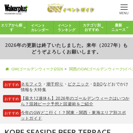
MENU
イベント
イベント
エリアから探
カテゴリ別
最新
カレンダー
ランキング
す
おすすめ
ニュース
2026年の更新は終了いたしました。来年（2027年）も
どうぞよろしくお願いします。
GW(ゴールデンウィーク)2026
関西のGW(ゴールデンウィーク)イ
ネモフィラ
・
潮干狩り
・
ピクニック
・
BBQ
などおでかけ
おすすめ
情報を大特集
【最大12連休も】2026年のゴールデンウィークはいつか
おすすめ
ら？混雑ピーク予想と回避術をご紹介
今年のGWどこ行く！？関東・関西・東海エリア別スポ
おすすめ
ットガイド
KOBE SEASIDE BEER TERRACE