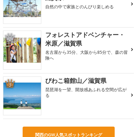
自然の中で家族とのんびり楽しめる
フォレストアドベンチャー・
2
米原／滋賀県
名古屋から35分、大阪から85分で、森の冒
険へ
びわこ箱館山／滋賀県
3
琵琶湖を一望、開放感あふれる空間が広が
る
関西のGW人気スポットランキング