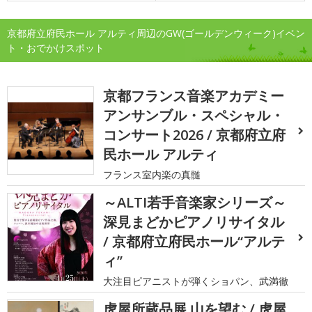
京都府立府民ホール アルティ周辺のGW(ゴールデンウィーク)イベン
ト・おでかけスポット
京都フランス音楽アカデミー
アンサンブル・スペシャル・
コンサート2026 / 京都府立府
民ホール アルティ
フランス室内楽の真髄
～ALTI若手音楽家シリーズ～
深見まどかピアノリサイタル
/ 京都府立府民ホール“アルテ
ィ”
大注目ピアニストが弾くショパン、武満徹
虎屋所蔵品展 山を望む / 虎屋