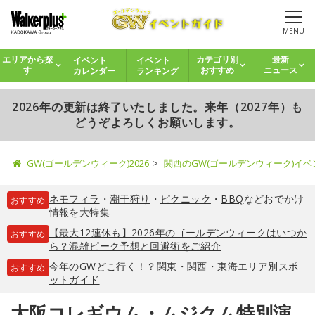
MENU
イベント
イベント
エリアから探
カテゴリ別
最新
カレンダー
ランキング
す
おすすめ
ニュース
2026年の更新は終了いたしました。来年（2027年）も
どうぞよろしくお願いします。
GW(ゴールデンウィーク)2026
関西のGW(ゴールデンウィーク)イ
ネモフィラ
・
潮干狩り
・
ピクニック
・
BBQ
などおでかけ
おすすめ
情報を大特集
【最大12連休も】2026年のゴールデンウィークはいつか
おすすめ
ら？混雑ピーク予想と回避術をご紹介
今年のGWどこ行く！？関東・関西・東海エリア別スポ
おすすめ
ットガイド
大阪コレギウム・ムジクム特別演