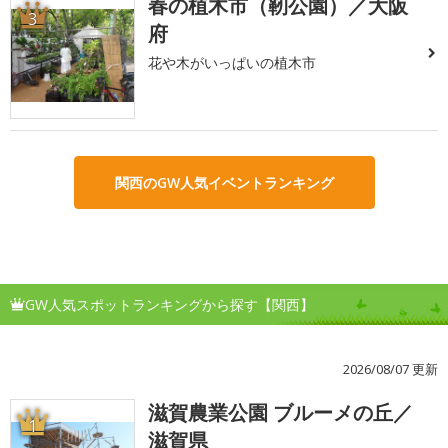
春の植木市（靭公園）／大阪
3
府
花や木がいっぱいの植木市
関西のGW人気イベントランキング
GW人気スポットランキングから探す【関西】
2026/08/07 更新
滋賀農業公園 ブルーメの丘／
1
滋賀県