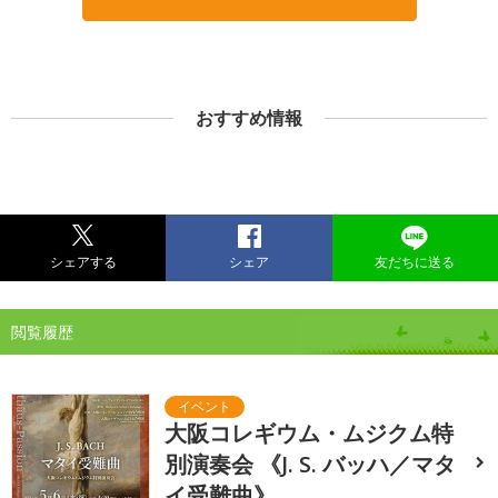
おすすめ情報
シェアする
シェア
友だちに送る
閲覧履歴
大阪コレギウム・ムジクム特
別演奏会 《J. S. バッハ／マタ
イ受難曲》