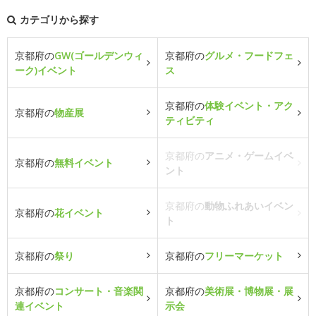
カテゴリから探す
京都府の
GW(ゴールデンウィ
京都府の
グルメ・フードフェ
ーク)イベント
ス
京都府の
体験イベント・アク
京都府の
物産展
ティビティ
京都府の
アニメ・ゲームイベ
京都府の
無料イベント
ント
京都府の
動物ふれあいイベン
京都府の
花イベント
ト
京都府の
祭り
京都府の
フリーマーケット
京都府の
コンサート・音楽関
京都府の
美術展・博物展・展
連イベント
示会