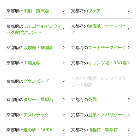
京都府の
演劇・講演会
京都府の
フェア
京都府の
GW(ゴールデンウィ
京都府の
遊園地・テーマパー
ーク)観光スポット
ク
京都府の
水族館・動物園
京都府の
フードテーマパーク
京都府の
工場見学
京都府の
キャンプ場・BBQ場
京都府の
牧場・レジャー＆リ
京都府の
グランピング
ゾート施設
京都府の
タワー・展望台
京都府の
公園
京都府の
アスレチック
京都府の
温泉・スパリゾート
京都府の
道の駅・SA/PA
京都府の
博物館・科学館