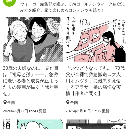
ウォーカー編集部が選ぶ、GW(ゴールデンウィーク)の楽し
み方を紹介。家で楽しめるコンテンツも続々！
30歳の夫婦なのに、見た目
「いつどうなっても…」70代
は「祖母と孫」――。急激
父が全裸で救急搬送→大人
に老いる妻と成長が止まっ
用オムツを手に最悪を覚悟
た夫の漫画が描く「歳と幸
するアラサー娘の痛切な実
せ」
情【作者に聞く】
全国
全国
2026年5月11日 09:43 更新
2026年5月10日 17:35 更新