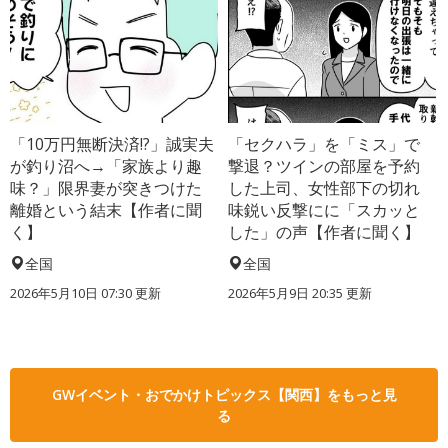
「10万円無断決済!?」誠実夫
「セクハラ」を「ミス」で
が釣り沼へ→「家族より趣
撃退？ツインの部屋を予約
味？」限界妻が突きつけた
した上司、女性部下の切れ
離婚という結末【作者に聞
味鋭い反撃にに「スカッと
く】
した」の声【作者に聞く】
全国
全国
2026年5月10日 07:30 更新
2026年5月9日 20:35 更新
GWイベント・おでかけトピックス【関西】をもっと見
る