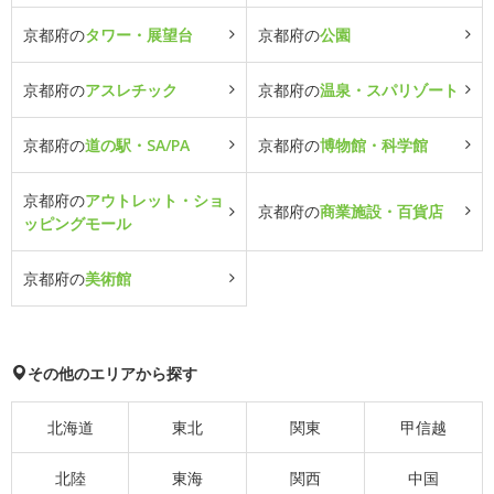
京都府の
タワー・展望台
京都府の
公園
京都府の
アスレチック
京都府の
温泉・スパリゾート
京都府の
道の駅・SA/PA
京都府の
博物館・科学館
京都府の
アウトレット・ショ
京都府の
商業施設・百貨店
ッピングモール
京都府の
美術館
その他のエリアから探す
北海道
東北
関東
甲信越
北陸
東海
関西
中国