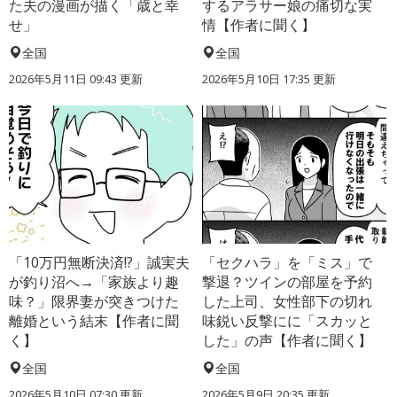
た夫の漫画が描く「歳と幸
するアラサー娘の痛切な実
せ」
情【作者に聞く】
全国
全国
2026年5月11日 09:43 更新
2026年5月10日 17:35 更新
「10万円無断決済!?」誠実夫
「セクハラ」を「ミス」で
が釣り沼へ→「家族より趣
撃退？ツインの部屋を予約
味？」限界妻が突きつけた
した上司、女性部下の切れ
離婚という結末【作者に聞
味鋭い反撃にに「スカッと
く】
した」の声【作者に聞く】
全国
全国
2026年5月10日 07:30 更新
2026年5月9日 20:35 更新