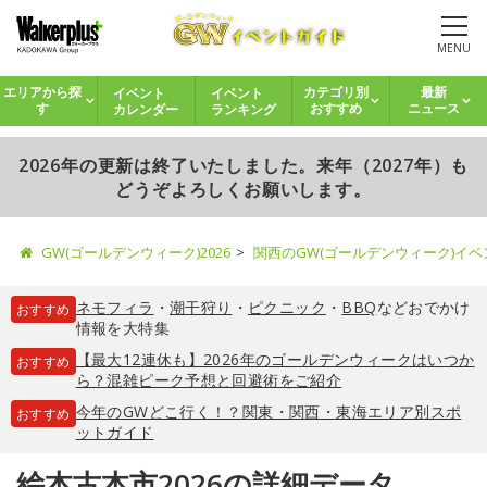
MENU
イベント
イベント
エリアから探
カテゴリ別
最新
カレンダー
ランキング
す
おすすめ
ニュース
2026年の更新は終了いたしました。来年（2027年）も
どうぞよろしくお願いします。
GW(ゴールデンウィーク)2026
関西のGW(ゴールデンウィーク)イ
ネモフィラ
・
潮干狩り
・
ピクニック
・
BBQ
などおでかけ
おすすめ
情報を大特集
【最大12連休も】2026年のゴールデンウィークはいつか
おすすめ
ら？混雑ピーク予想と回避術をご紹介
今年のGWどこ行く！？関東・関西・東海エリア別スポ
おすすめ
ットガイド
絵本古本市2026の詳細データ