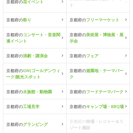
京都府の
花イベント
ト
京都府の
祭り
京都府の
フリーマーケット
京都府の
コンサート・音楽関
京都府の
美術展・博物展・展
連イベント
示会
京都府の
演劇・講演会
京都府の
フェア
京都府の
GW(ゴールデンウィ
京都府の
遊園地・テーマパー
ーク)観光スポット
ク
京都府の
水族館・動物園
京都府の
フードテーマパーク
京都府の
工場見学
京都府の
キャンプ場・BBQ場
京都府の
牧場・レジャー＆リ
京都府の
グランピング
ゾート施設