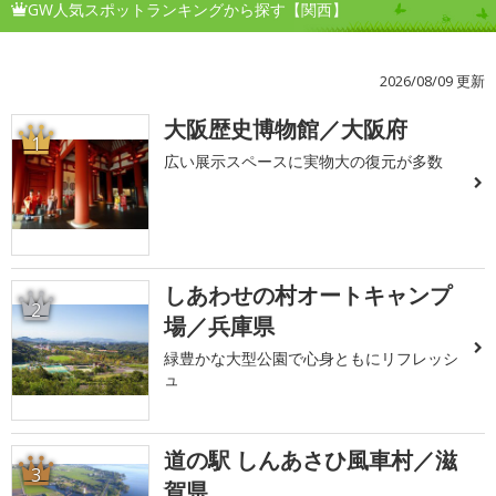
GW人気スポットランキングから探す【関西】
2026/08/09 更新
大阪歴史博物館／大阪府
1
広い展示スペースに実物大の復元が多数
しあわせの村オートキャンプ
2
場／兵庫県
緑豊かな大型公園で心身ともにリフレッシ
ュ
道の駅 しんあさひ風車村／滋
3
賀県