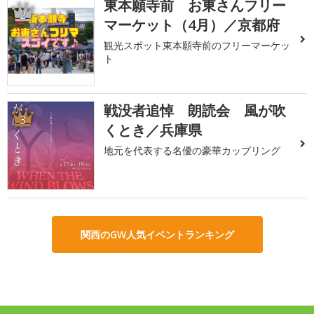
東本願寺前 お東さんフリー
2
マーケット（4月）／京都府
観光スポット東本願寺前のフリーマーケッ
ト
戦没者追悼 朗読会 風が吹
3
くとき／兵庫県
地元を代表する名優の豪華カップリング
関西のGW人気イベントランキング