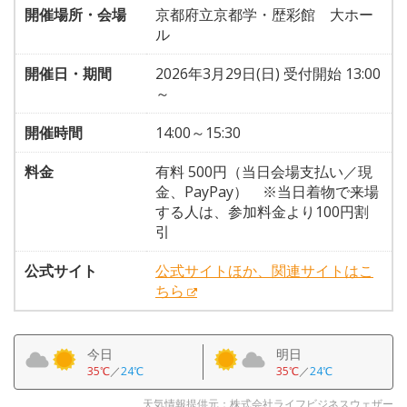
開催場所・会場
京都府立京都学・歴彩館 大ホー
ル
開催日・期間
2026年3月29日(日) 受付開始 13:00
～
開催時間
14:00～15:30
料金
有料 500円（当日会場支払い／現
金、PayPay） ※当日着物で来場
する人は、参加料金より100円割
引
公式サイト
公式サイトほか、関連サイトはこ
ちら
今日
明日
35℃
／
24℃
35℃
／
24℃
天気情報提供元：株式会社ライフビジネスウェザー