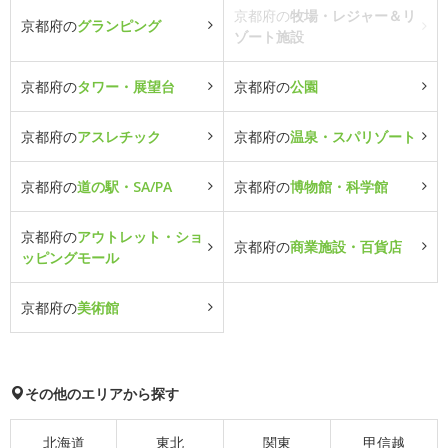
京都府の
牧場・レジャー＆リ
京都府の
グランピング
ゾート施設
京都府の
タワー・展望台
京都府の
公園
京都府の
アスレチック
京都府の
温泉・スパリゾート
京都府の
道の駅・SA/PA
京都府の
博物館・科学館
京都府の
アウトレット・ショ
京都府の
商業施設・百貨店
ッピングモール
京都府の
美術館
その他のエリアから探す
北海道
東北
関東
甲信越