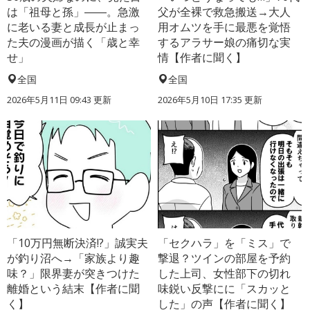
は「祖母と孫」――。急激
父が全裸で救急搬送→大人
に老いる妻と成長が止まっ
用オムツを手に最悪を覚悟
た夫の漫画が描く「歳と幸
するアラサー娘の痛切な実
せ」
情【作者に聞く】
全国
全国
2026年5月11日 09:43 更新
2026年5月10日 17:35 更新
「10万円無断決済!?」誠実夫
「セクハラ」を「ミス」で
が釣り沼へ→「家族より趣
撃退？ツインの部屋を予約
味？」限界妻が突きつけた
した上司、女性部下の切れ
離婚という結末【作者に聞
味鋭い反撃にに「スカッと
く】
した」の声【作者に聞く】