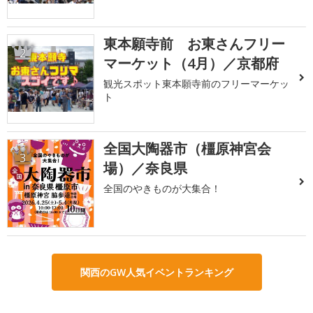
東本願寺前 お東さんフリー
2
マーケット（4月）／京都府
観光スポット東本願寺前のフリーマーケッ
ト
全国大陶器市（橿原神宮会
3
場）／奈良県
全国のやきものが大集合！
関西のGW人気イベントランキング