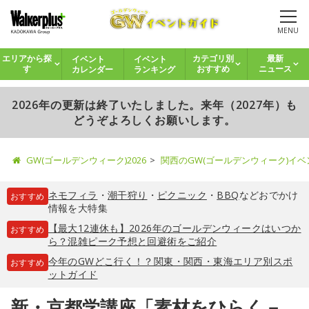
MENU
イベント
イベント
エリアから探
カテゴリ別
最新
カレンダー
ランキング
す
おすすめ
ニュース
2026年の更新は終了いたしました。来年（2027年）も
どうぞよろしくお願いします。
GW(ゴールデンウィーク)2026
関西のGW(ゴールデンウィーク)イ
ネモフィラ
・
潮干狩り
・
ピクニック
・
BBQ
などおでかけ
おすすめ
情報を大特集
【最大12連休も】2026年のゴールデンウィークはいつか
おすすめ
ら？混雑ピーク予想と回避術をご紹介
今年のGWどこ行く！？関東・関西・東海エリア別スポ
おすすめ
ットガイド
新・京都学講座「素材をひらく－