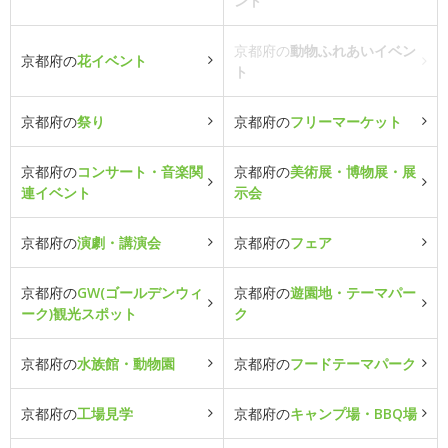
ント
京都府の
動物ふれあいイベン
京都府の
花イベント
ト
京都府の
祭り
京都府の
フリーマーケット
京都府の
コンサート・音楽関
京都府の
美術展・博物展・展
連イベント
示会
京都府の
演劇・講演会
京都府の
フェア
京都府の
GW(ゴールデンウィ
京都府の
遊園地・テーマパー
ーク)観光スポット
ク
京都府の
水族館・動物園
京都府の
フードテーマパーク
京都府の
工場見学
京都府の
キャンプ場・BBQ場