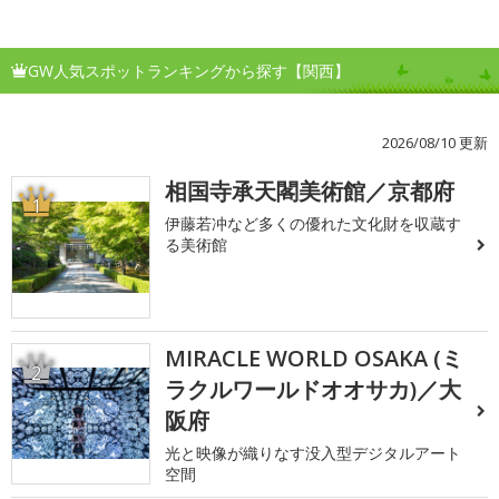
GW人気スポットランキングから探す【関西】
2026/08/10 更新
相国寺承天閣美術館／京都府
1
伊藤若冲など多くの優れた文化財を収蔵す
る美術館
MIRACLE WORLD OSAKA (ミ
2
ラクルワールドオオサカ)／大
阪府
光と映像が織りなす没入型デジタルアート
空間