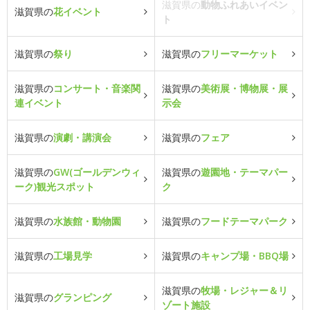
滋賀県の
動物ふれあいイベン
滋賀県の
花イベント
ト
滋賀県の
祭り
滋賀県の
フリーマーケット
滋賀県の
コンサート・音楽関
滋賀県の
美術展・博物展・展
連イベント
示会
滋賀県の
演劇・講演会
滋賀県の
フェア
滋賀県の
GW(ゴールデンウィ
滋賀県の
遊園地・テーマパー
ーク)観光スポット
ク
滋賀県の
水族館・動物園
滋賀県の
フードテーマパーク
滋賀県の
工場見学
滋賀県の
キャンプ場・BBQ場
滋賀県の
牧場・レジャー＆リ
滋賀県の
グランピング
ゾート施設