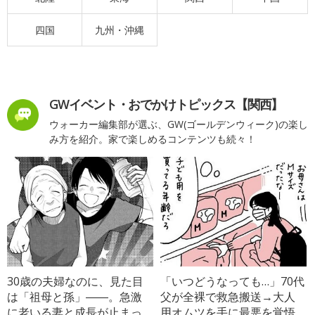
四国
九州・沖縄
GWイベント・おでかけトピックス【関西】
ウォーカー編集部が選ぶ、GW(ゴールデンウィーク)の楽し
み方を紹介。家で楽しめるコンテンツも続々！
30歳の夫婦なのに、見た目
「いつどうなっても…」70代
は「祖母と孫」――。急激
父が全裸で救急搬送→大人
に老いる妻と成長が止まっ
用オムツを手に最悪を覚悟