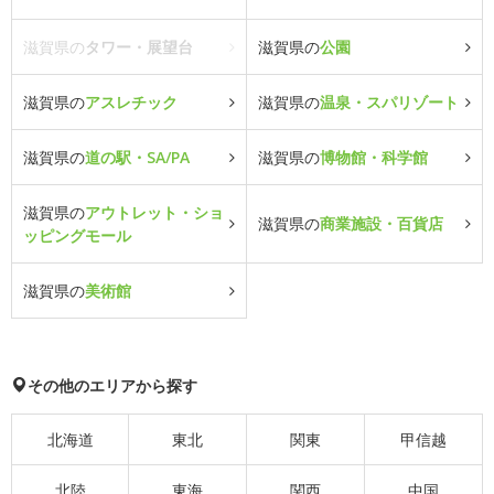
滋賀県の
タワー・展望台
滋賀県の
公園
滋賀県の
アスレチック
滋賀県の
温泉・スパリゾート
滋賀県の
道の駅・SA/PA
滋賀県の
博物館・科学館
滋賀県の
アウトレット・ショ
滋賀県の
商業施設・百貨店
ッピングモール
滋賀県の
美術館
その他のエリアから探す
北海道
東北
関東
甲信越
北陸
東海
関西
中国