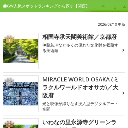
GW人気スポットランキングから探す【関西】
2026/08/10 更新
相国寺承天閣美術館／京都府
1
伊藤若冲など多くの優れた文化財を収蔵す
る美術館
MIRACLE WORLD OSAKA (ミ
2
ラクルワールドオオサカ)／大
阪府
光と映像が織りなす没入型デジタルアート
空間
いわなの里永源寺グリーンラ
3