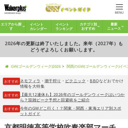
MENU
イベント
イベント
エリアから探
カテゴリ別
最新
カレンダー
ランキング
す
おすすめ
ニュース
2026年の更新は終了いたしました。来年（2027年）も
どうぞよろしくお願いします。
GW(ゴールデンウィーク)2026
関西のGW(ゴールデンウィーク)イ
ネモフィラ
・
潮干狩り
・
ピクニック
・
BBQ
などおでかけ
おすすめ
情報を大特集
【最大12連休も】2026年のゴールデンウィークはいつか
おすすめ
ら？混雑ピーク予想と回避術をご紹介
今年のGWどこ行く！？関東・関西・東海エリア別スポ
おすすめ
ットガイド
京都明徳高等学校吹奏楽部マーチ