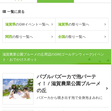
一覧に戻る
滋賀県
のGWイベント一覧へ
滋賀県
の祭り一覧へ
関西
の祭り一覧へ
全国
の祭り一覧へ
滋賀農業公園ブルーメの丘周辺のGW(ゴールデンウィーク)イベン
ト・おでかけスポット
バブルバズーカで泡パーテ
ィ！ / 滋賀農業公園ブルーメ
の丘
バズーカから噴き出す泡で全身泡まみれに