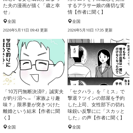
た夫の漫画が描く「歳と幸
するアラサー娘の痛切な実
せ」
情【作者に聞く】
全国
全国
2026年5月11日 09:43 更新
2026年5月10日 17:35 更新
「10万円無断決済!?」誠実夫
「セクハラ」を「ミス」で
が釣り沼へ→「家族より趣
撃退？ツインの部屋を予約
味？」限界妻が突きつけた
した上司、女性部下の切れ
離婚という結末【作者に聞
味鋭い反撃にに「スカッと
く】
した」の声【作者に聞く】
全国
全国