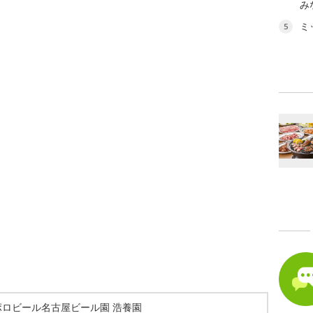
み
ミ
5
ポロビール名古屋ビール園 浩養園