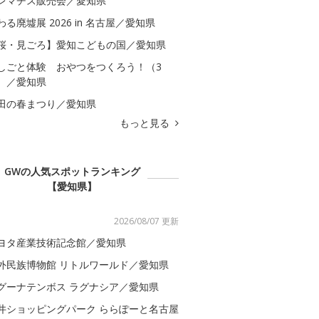
レマチス販売会／愛知県
わる廃墟展 2026 in 名古屋／愛知県
桜・見ごろ】愛知こどもの国／愛知県
しごと体験 おやつをつくろう！（3
）／愛知県
田の春まつり／愛知県
もっと見る
GWの人気スポットランキング
【愛知県】
2026/08/07 更新
ヨタ産業技術記念館／愛知県
外民族博物館 リトルワールド／愛知県
グーナテンボス ラグナシア／愛知県
井ショッピングパーク ららぽーと名古屋