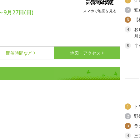
ク
1
変
2
スマホで地図を見る
～9月27日(日)
【
3
お
4
月
半
5
開催時間など
地図・アクセス
ス
ト
1
野
2
ラ
3
三
4