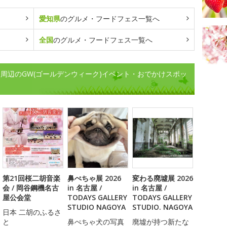
愛知県
のグルメ・フードフェス一覧へ
全国
のグルメ・フードフェス一覧へ
周辺のGW(ゴールデンウィーク)イベント・おでかけスポッ
第21回桜二胡音楽
鼻ぺちゃ展 2026
変わる廃墟展 2026
会 / 岡谷鋼機名古
in 名古屋 /
in 名古屋 /
屋公会堂
TODAYS GALLERY
TODAYS GALLERY
STUDIO NAGOYA
STUDIO. NAGOYA
日本 二胡のふるさ
と
鼻ぺちゃ犬の写真
廃墟が持つ新たな