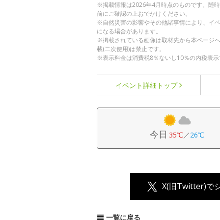
※掲載情報は2026年4月時点のものです。
前にご確認の上おでかけください。
※自然災害の影響やその他諸事情により、イ
になる場合があります。
※掲載されている画像は取材先から本ページ
載(二次使用)は禁止です。
※表示料金は消費税8％ないし10％の内税表示
イベント詳細
トップ
今日
35℃
／
26℃
X(旧Twitter)
一覧に戻る