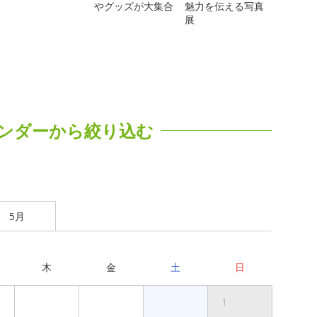
やグッズが大集合
魅力を伝える写真
展
ンダーから絞り込む
5月
木
金
土
日
1