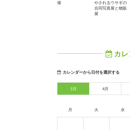
催
やされるウサギの
合同写真展と物販
展
カレ
カレンダーから日付を選択する
3月
4月
月
火
水