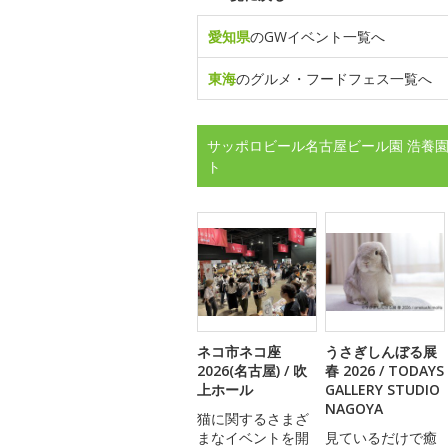
愛知県
のGWイベント一覧へ
東海
のグルメ・フードフェス一覧へ
サッポロビール名古屋ビール園 浩養園
ト
ネコ市ネコ座
うさぎしんぼる展
2026(名古屋) / 吹
春 2026 / TODAYS
上ホール
GALLERY STUDIO
NAGOYA
猫に関するさまざ
まなイベントを開
見ているだけで癒