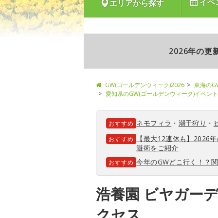
イベ
エリアから探す
2026年の
GW(ゴールデンウィーク)2026
東海のG
愛知県のGW(ゴールデンウィーク)イベント
ネモフィラ
・
潮干狩り
・
おすすめ
【最大12連休も】202
おすすめ
避術をご紹介
今年のGWどこ行く！？
おすすめ
浩養園 ビヤガー
クセス