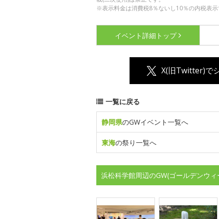
※表示料金は消費税8％ないし10％の内税表示
イベント詳細
トップ
X(旧Twitter)
一覧に戻る
静岡県
のGWイベント一覧へ
東海
の祭り一覧へ
浜松科学館周辺のGW(ゴールデンウィ