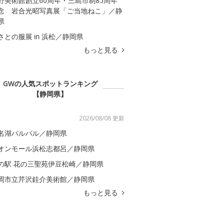
野美術館創立60周年・三島市制85周年
念 岩合光昭写真展「ご当地ねこ」／静
県
さとの服展 in 浜松／静岡県
もっと見る
GWの人気スポットランキング
【静岡県】
2026/08/08 更新
名湖パルパル／静岡県
オンモール浜松志都呂／静岡県
の駅 花の三聖苑伊豆松崎／静岡県
岡市立芹沢銈介美術館／静岡県
もっと見る