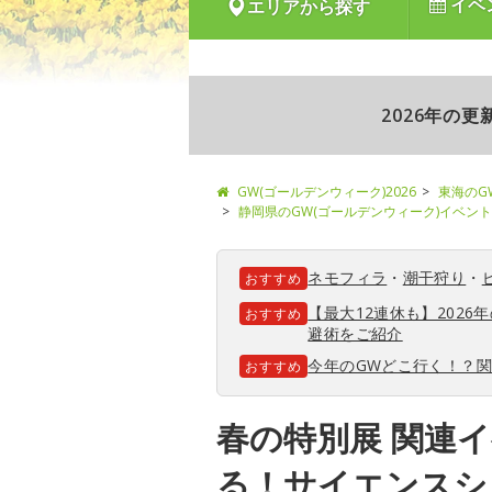
イベ
エリアから探す
2026年の
GW(ゴールデンウィーク)2026
東海のG
静岡県のGW(ゴールデンウィーク)イベント
ネモフィラ
・
潮干狩り
・
おすすめ
【最大12連休も】202
おすすめ
避術をご紹介
今年のGWどこ行く！？
おすすめ
春の特別展 関連
る！サイエンスシ