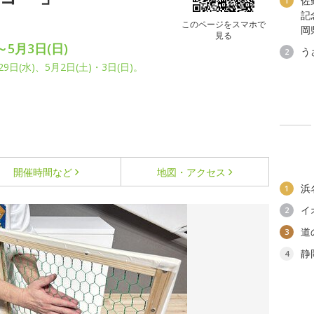
佐
1
記
このページをスマホで
岡
見る
～5月3日(日)
う
2
9日(水)、5月2日(土)・3日(日)。
開催時間など
地図・アクセス
浜
1
イ
2
道
3
静
4