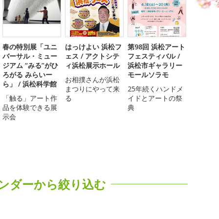
春の特別展「ユニ
はっけよい 浜松フ
第98回 浜松アート
バーサル・ミュー
ェス / アクトシテ
フェスティバル /
ジアム “みる”がひ
ィ浜松展示ホール
浜松市ギャラリー
ろがる みらいー
モールソラモ
お相撲さんが浜松
ら」 / 浜松科学館
まつりにやって来
25年続くハンドメ
「触る」アート作
る
イドとアートの祭
品を体験できる展
典
示会
ンダーから絞り込む