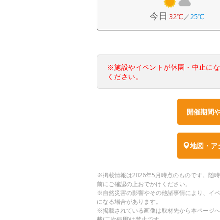
今日
32℃
／
25℃
※施設やイベントが休園・中止に
ください。
開催期間
地図・ア
※掲載情報は2026年5月時点のものです。
前にご確認の上おでかけください。
※自然災害の影響やその他諸事情により、イ
になる場合があります。
※掲載されている画像は取材先から本ページ
載(二次使用)は禁止です。