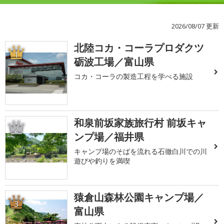
2026/08/07 更新
北陸コカ・コーラプロダクツ
1
砺波工場／富山県
コカ・コーラの製造工程を学べる施設
和泉前坂家族旅行村 前坂キャ
2
ンプ場／福井県
キャンプ場のそばを流れる石徹白川での川
遊びや釣りを満喫
猿倉山森林公園キャンプ場／
3
富山県