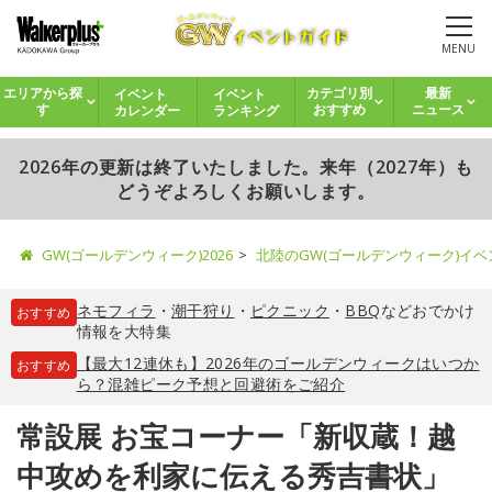
MENU
イベント
イベント
エリアから探
カテゴリ別
最新
カレンダー
ランキング
す
おすすめ
ニュース
2026年の更新は終了いたしました。来年（2027年）も
どうぞよろしくお願いします。
GW(ゴールデンウィーク)2026
北陸のGW(ゴールデンウィーク)イ
ネモフィラ
・
潮干狩り
・
ピクニック
・
BBQ
などおでかけ
おすすめ
情報を大特集
【最大12連休も】2026年のゴールデンウィークはいつか
おすすめ
ら？混雑ピーク予想と回避術をご紹介
常設展 お宝コーナー「新収蔵！越
中攻めを利家に伝える秀吉書状」