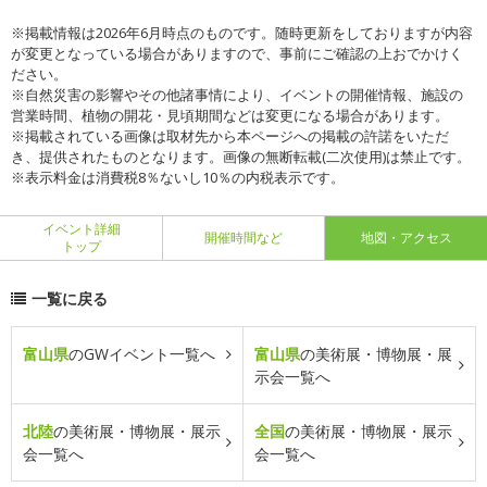
※掲載情報は2026年6月時点のものです。随時更新をしておりますが内容
が変更となっている場合がありますので、事前にご確認の上おでかけく
ださい。
※自然災害の影響やその他諸事情により、イベントの開催情報、施設の
営業時間、植物の開花・見頃期間などは変更になる場合があります。
※掲載されている画像は取材先から本ページへの掲載の許諾をいただ
き、提供されたものとなります。画像の無断転載(二次使用)は禁止です。
※表示料金は消費税8％ないし10％の内税表示です。
イベント詳細
開催時間など
地図・アクセス
トップ
一覧に戻る
富山県
のGWイベント一覧へ
富山県
の美術展・博物展・展
示会一覧へ
北陸
の美術展・博物展・展示
全国
の美術展・博物展・展示
会一覧へ
会一覧へ