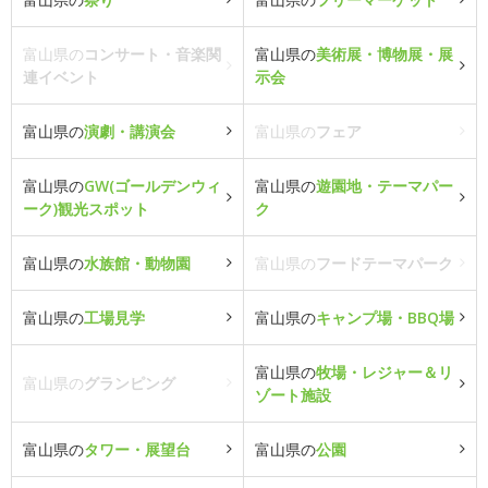
富山県の
コンサート・音楽関
富山県の
美術展・博物展・展
連イベント
示会
富山県の
演劇・講演会
富山県の
フェア
富山県の
GW(ゴールデンウィ
富山県の
遊園地・テーマパー
ーク)観光スポット
ク
富山県の
水族館・動物園
富山県の
フードテーマパーク
富山県の
工場見学
富山県の
キャンプ場・BBQ場
富山県の
牧場・レジャー＆リ
富山県の
グランピング
ゾート施設
富山県の
タワー・展望台
富山県の
公園