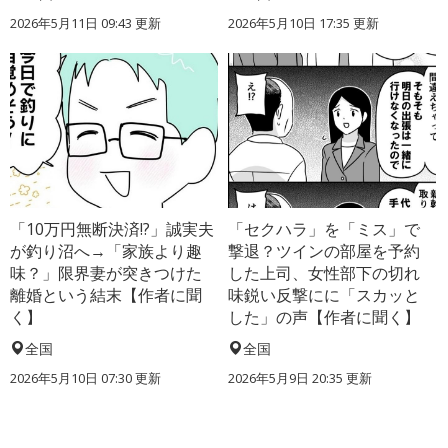
2026年5月11日 09:43 更新
2026年5月10日 17:35 更新
「10万円無断決済!?」誠実夫
「セクハラ」を「ミス」で
が釣り沼へ→「家族より趣
撃退？ツインの部屋を予約
味？」限界妻が突きつけた
した上司、女性部下の切れ
離婚という結末【作者に聞
味鋭い反撃にに「スカッと
く】
した」の声【作者に聞く】
全国
全国
2026年5月10日 07:30 更新
2026年5月9日 20:35 更新