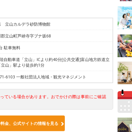
県 立山カルデラ砂防博物館
川郡立山町芦峅寺字ブナ坂68
7台 駐車無料
北陸自動車道「立山」ICより約40分[公共交通]富山地方鉄道立
「立山」駅より徒歩約1分
-471-6103 一般社団法人地域・観光マネジメント
なっている場合があります。おでかけの際は事前にご確認
や料金、公式サイトの情報を見る