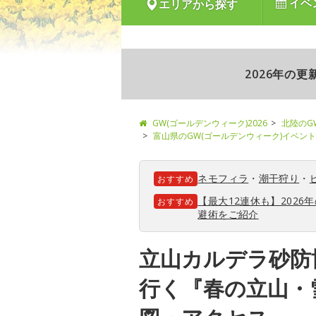
イベ
エリアから探す
2026年の
GW(ゴールデンウィーク)2026
北陸のG
富山県のGW(ゴールデンウィーク)イベント
ネモフィラ
・
潮干狩り
・
おすすめ
【最大12連休も】202
おすすめ
避術をご紹介
立山カルデラ砂防
行く『春の立山・