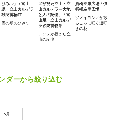
ひみつ」 / 富山
ズが見た立山・立
折橋左岸広場 / 伊
県 立山カルデラ
山カルデラー大地
折橋左岸広場
砂防博物館
と人の記憶」 / 富
ソメイヨシノが散
山県 立山カルデ
雪の壁のひみつ
るころに咲く遅咲
ラ砂防博物館
きの花
レンズが捉えた立
山の記憶
ンダーから絞り込む
5月