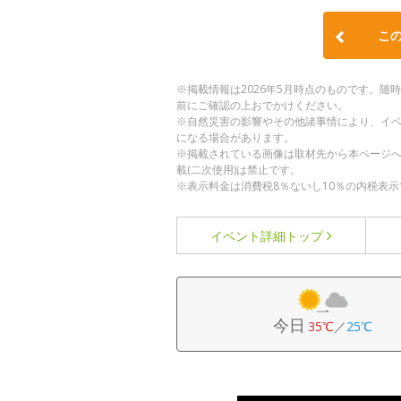
こ
※掲載情報は2026年5月時点のものです。
前にご確認の上おでかけください。
※自然災害の影響やその他諸事情により、イ
になる場合があります。
※掲載されている画像は取材先から本ページ
載(二次使用)は禁止です。
※表示料金は消費税8％ないし10％の内税表示
イベント詳細
トップ
今日
35℃
／
25℃