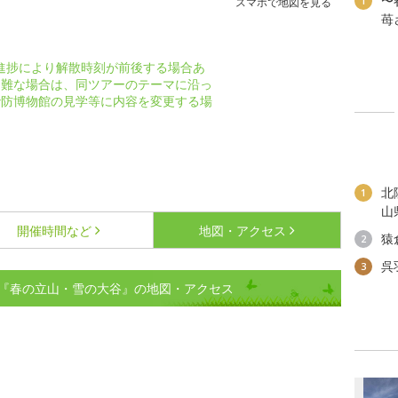
〜
1
スマホで地図を見る
苺
ーの進捗により解散時刻が前後する場合あ
困難な場合は、同ツアーのテーマに沿っ
砂防博物館の見学等に内容を変更する場
北
1
山
開催時間など
地図・アクセス
猿
2
呉
3
『春の立山・雪の大谷』の地図・アクセス