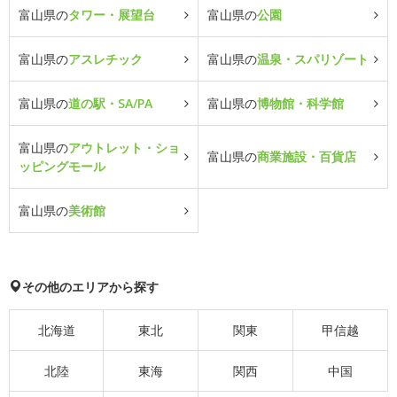
富山県の
タワー・展望台
富山県の
公園
富山県の
アスレチック
富山県の
温泉・スパリゾート
富山県の
道の駅・SA/PA
富山県の
博物館・科学館
富山県の
アウトレット・ショ
富山県の
商業施設・百貨店
ッピングモール
富山県の
美術館
その他のエリアから探す
北海道
東北
関東
甲信越
北陸
東海
関西
中国