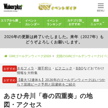
MENU
イベント
イベント
エリアから探
カテゴリ別
最新
カレンダー
ランキング
す
おすすめ
ニュース
2026年の更新は終了いたしました。来年（2027年）も
どうぞよろしくお願いします。
GW(ゴールデンウィーク)2026
北陸のGW(ゴールデンウィーク)イ
ネモフィラ
・
潮干狩り
・
ピクニック
・
BBQ
などおでかけ
おすすめ
情報を大特集
【最大12連休も】2026年のゴールデンウィークはいつか
おすすめ
ら？混雑ピーク予想と回避術をご紹介
あさひ舟川「春の四重奏」の地
図・アクセス