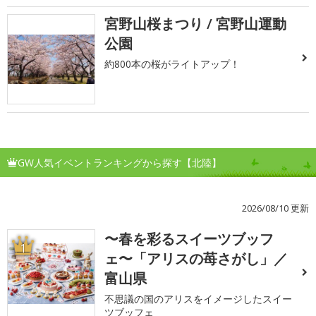
宮野山桜まつり / 宮野山運動
公園
約800本の桜がライトアップ！
GW人気イベントランキングから探す【北陸】
2026/08/10 更新
〜春を彩るスイーツブッフ
1
ェ〜「アリスの苺さがし」／
富山県
不思議の国のアリスをイメージしたスイー
ツブッフェ