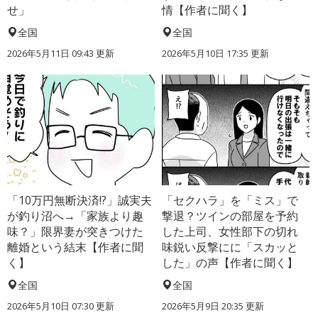
せ」
情【作者に聞く】
全国
全国
2026年5月11日 09:43 更新
2026年5月10日 17:35 更新
「10万円無断決済!?」誠実夫
「セクハラ」を「ミス」で
が釣り沼へ→「家族より趣
撃退？ツインの部屋を予約
味？」限界妻が突きつけた
した上司、女性部下の切れ
離婚という結末【作者に聞
味鋭い反撃にに「スカッと
く】
した」の声【作者に聞く】
全国
全国
2026年5月10日 07:30 更新
2026年5月9日 20:35 更新