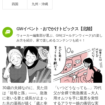
四国
九州・沖縄
GWイベント・おでかけトピックス【北陸】
ウォーカー編集部が選ぶ、GW(ゴールデンウィーク)の楽し
み方を紹介。家で楽しめるコンテンツも続々！
30歳の夫婦なのに、見た目
「いつどうなっても…」70代
は「祖母と孫」――。急激
父が全裸で救急搬送→大人
に老いる妻と成長が止まっ
用オムツを手に最悪を覚悟
た夫の漫画が描く「歳と幸
するアラサー娘の痛切な実