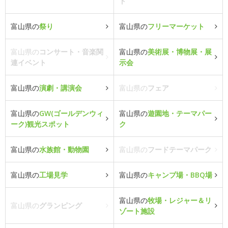
ト
富山県の
祭り
富山県の
フリーマーケット
富山県の
コンサート・音楽関
富山県の
美術展・博物展・展
連イベント
示会
富山県の
演劇・講演会
富山県の
フェア
富山県の
GW(ゴールデンウィ
富山県の
遊園地・テーマパー
ーク)観光スポット
ク
富山県の
水族館・動物園
富山県の
フードテーマパーク
富山県の
工場見学
富山県の
キャンプ場・BBQ場
富山県の
牧場・レジャー＆リ
富山県の
グランピング
ゾート施設