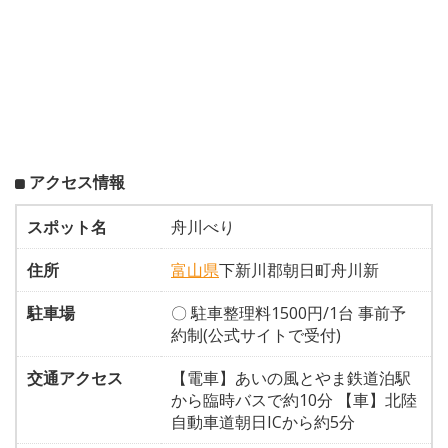
アクセス情報
スポット名
舟川べり
住所
富山県
下新川郡朝日町舟川新
駐車場
〇 駐車整理料1500円/1台 事前予
約制(公式サイトで受付)
交通アクセス
【電車】あいの風とやま鉄道泊駅
から臨時バスで約10分 【車】北陸
自動車道朝日ICから約5分