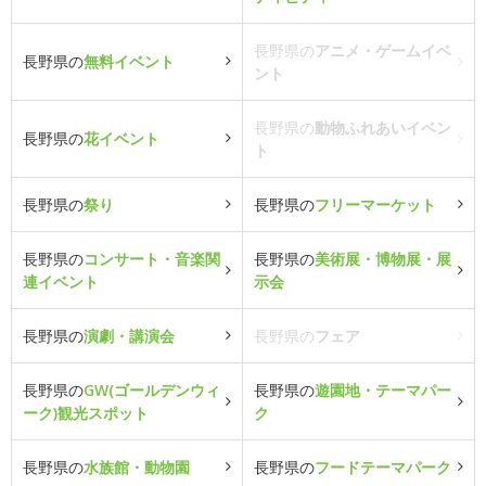
長野県の
アニメ・ゲームイベ
長野県の
無料イベント
ント
長野県の
動物ふれあいイベン
長野県の
花イベント
ト
長野県の
祭り
長野県の
フリーマーケット
長野県の
コンサート・音楽関
長野県の
美術展・博物展・展
連イベント
示会
長野県の
演劇・講演会
長野県の
フェア
長野県の
GW(ゴールデンウィ
長野県の
遊園地・テーマパー
ーク)観光スポット
ク
長野県の
水族館・動物園
長野県の
フードテーマパーク