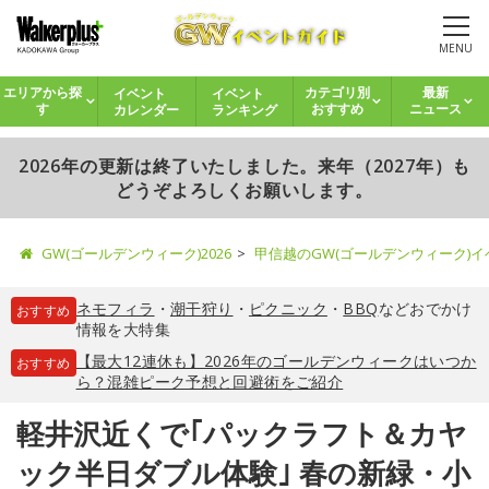
MENU
イベント
イベント
エリアから探
カテゴリ別
最新
カレンダー
ランキング
す
おすすめ
ニュース
2026年の更新は終了いたしました。来年（2027年）も
どうぞよろしくお願いします。
GW(ゴールデンウィーク)2026
甲信越のGW(ゴールデンウィーク)
ネモフィラ
・
潮干狩り
・
ピクニック
・
BBQ
などおでかけ
おすすめ
情報を大特集
【最大12連休も】2026年のゴールデンウィークはいつか
おすすめ
ら？混雑ピーク予想と回避術をご紹介
軽井沢近くで｢パックラフト＆カヤ
ック半日ダブル体験｣ 春の新緑・小