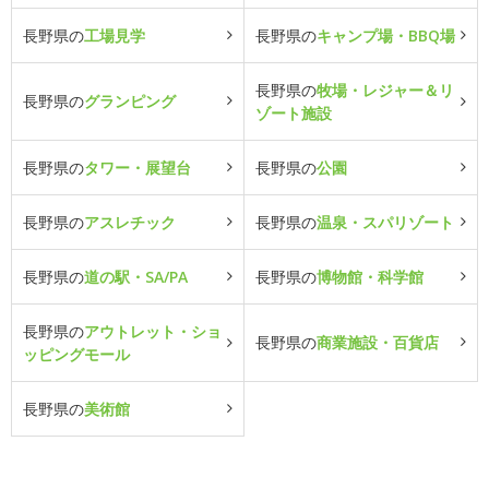
長野県の
工場見学
長野県の
キャンプ場・BBQ場
長野県の
牧場・レジャー＆リ
長野県の
グランピング
ゾート施設
長野県の
タワー・展望台
長野県の
公園
長野県の
アスレチック
長野県の
温泉・スパリゾート
長野県の
道の駅・SA/PA
長野県の
博物館・科学館
長野県の
アウトレット・ショ
長野県の
商業施設・百貨店
ッピングモール
長野県の
美術館