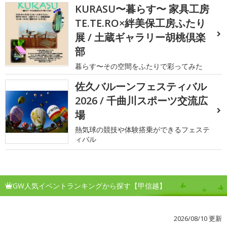
KURASU〜暮らす〜 家具工房
TE.TE.RO×絆美保工房ふたり
展 / 土蔵ギャラリー胡桃倶楽
部
暮らす〜その空間をふたりで彩ってみた
佐久バルーンフェスティバル
2026 / 千曲川スポーツ交流広
場
熱気球の競技や体験搭乗ができるフェステ
ィバル
GW人気イベントランキングから探す【甲信越】
2026/08/10 更新