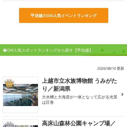
甲信越のGW人気イベントランキング
GW人気スポットランキングから探す【甲信越】
2026/08/10 更新
上越市立水族博物館 うみがた
1
り／新潟県
大水槽と大海原が一体となって広がる光景
は圧巻
高床山森林公園キャンプ場／
2