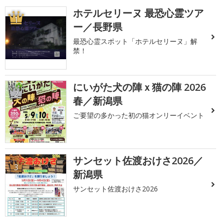
ホテルセリーヌ 最恐心霊ツア
1
ー／長野県
最恐心霊スポット「ホテルセリーヌ」解
禁！
にいがた犬の陣ｘ猫の陣 2026
2
春／新潟県
ご要望の多かった初の猫オンリーイベント
サンセット佐渡おけさ2026／
3
新潟県
サンセット佐渡おけさ2026