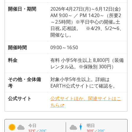
開催日・期間
2026年4月27日(月)～6月12日(金)
AM 9:00～ ／ PM 14:20～（所要2
～2.5時間）※平日中心の開催｡土
日祝､応相談。 ※4/29、5/2〜6、
開催なし。
開催時間
09:00～16:50
料金
有料 小学5年生以上 8,800円（装備
レンタル込。※保険別 300円）
その他・全体備
対象小学5年生以上。詳細は
考
EARTH公式サイトにて確認を。
公式サイト
公式サイトほか、関連サイトはこ
ちら
今日
明日
32℃
／
20℃
30℃
／
20℃