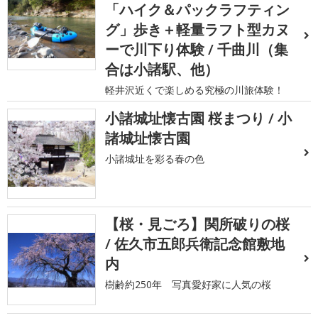
「ハイク＆パックラフティン
グ」歩き＋軽量ラフト型カヌ
ーで川下り体験 / 千曲川（集
合は小諸駅、他）
軽井沢近くで楽しめる究極の川旅体験！
小諸城址懐古園 桜まつり / 小
諸城址懐古園
小諸城址を彩る春の色
【桜・見ごろ】関所破りの桜
/ 佐久市五郎兵衛記念館敷地
内
樹齢約250年 写真愛好家に人気の桜