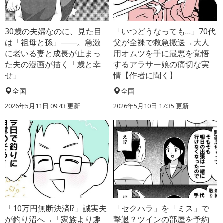
30歳の夫婦なのに、見た目
「いつどうなっても…」70代
は「祖母と孫」――。急激
父が全裸で救急搬送→大人
に老いる妻と成長が止まっ
用オムツを手に最悪を覚悟
た夫の漫画が描く「歳と幸
するアラサー娘の痛切な実
せ」
情【作者に聞く】
全国
全国
2026年5月11日 09:43 更新
2026年5月10日 17:35 更新
「10万円無断決済!?」誠実夫
「セクハラ」を「ミス」で
が釣り沼へ→「家族より趣
撃退？ツインの部屋を予約