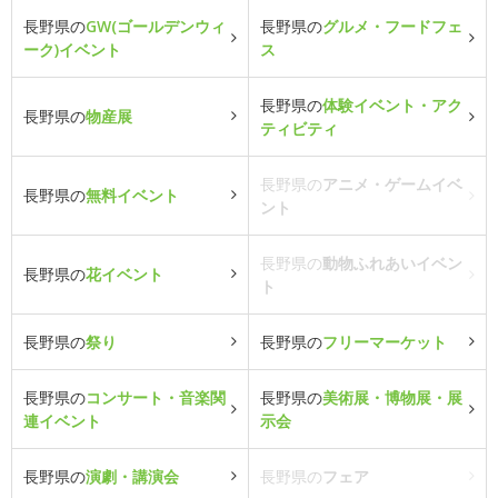
長野県の
GW(ゴールデンウィ
長野県の
グルメ・フードフェ
ーク)イベント
ス
長野県の
体験イベント・アク
長野県の
物産展
ティビティ
長野県の
アニメ・ゲームイベ
長野県の
無料イベント
ント
長野県の
動物ふれあいイベン
長野県の
花イベント
ト
長野県の
祭り
長野県の
フリーマーケット
長野県の
コンサート・音楽関
長野県の
美術展・博物展・展
連イベント
示会
長野県の
演劇・講演会
長野県の
フェア