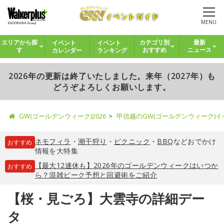
MENU
イベント
イベント
エリアから探
カテゴリ別
最新
カレンダー
ランキング
す
おすすめ
ニュース
2026年の更新は終了いたしました。来年（2027年）も
どうぞよろしくお願いします。
GW(ゴールデンウィーク)2026
甲信越のGW(ゴールデンウィーク)
ネモフィラ
・
潮干狩り
・
ピクニック
・
BBQ
などおでかけ
おすすめ
情報を大特集
【最大12連休も】2026年のゴールデンウィークはいつか
おすすめ
ら？混雑ピーク予想と回避術をご紹介
【桜・見ごろ】大雲寺の詳細デー
タ