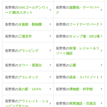
長野県の
GW(ゴールデンウィ
長野県の
遊園地・テーマパー
ーク)観光スポット
ク
長野県の
水族館・動物園
長野県の
フードテーマパーク
長野県の
工場見学
長野県の
キャンプ場・BBQ場
長野県の
牧場・レジャー＆リ
長野県の
グランピング
ゾート施設
長野県の
タワー・展望台
長野県の
公園
長野県の
アスレチック
長野県の
温泉・スパリゾート
長野県の
道の駅・SA/PA
長野県の
博物館・科学館
長野県の
アウトレット・ショ
長野県の
商業施設・百貨店
ッピングモール