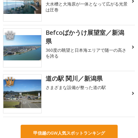
大水槽と大海原が一体となって広がる光景
は圧巻
Befcoばかうけ展望室／新潟
2
県
360度の眺望と日本海エリアで随一の高さ
を誇る
道の駅 関川／新潟県
3
さまざまな設備が整った道の駅
甲信越のGW人気スポットランキング