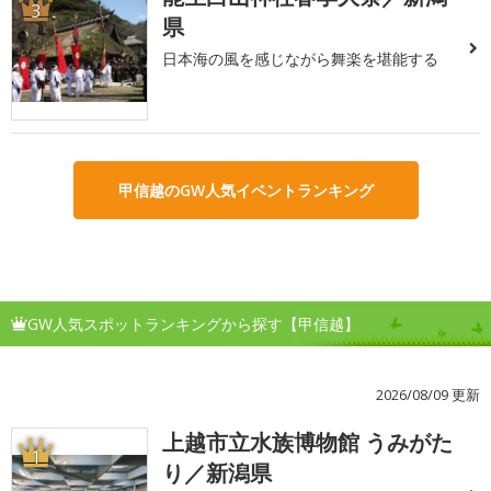
3
県
日本海の風を感じながら舞楽を堪能する
甲信越のGW人気イベントランキング
GW人気スポットランキングから探す【甲信越】
2026/08/09 更新
上越市立水族博物館 うみがた
1
り／新潟県