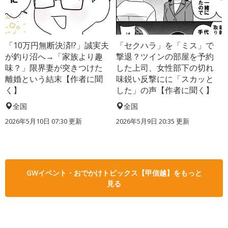
「10万円無断決済!?」誠実夫
「セクハラ」を「ミス」で
が釣り沼へ→「家族より趣
撃退？ツインの部屋を予約
味？」限界妻が突きつけた
した上司、女性部下の切れ
離婚という結末【作者に聞
味鋭い反撃にに「スカッと
く】
した」の声【作者に聞く】
全国
全国
2026年5月10日 07:30 更新
2026年5月9日 20:35 更新
GWイベント・おでかけトピックス【甲信越】をもっと
見る