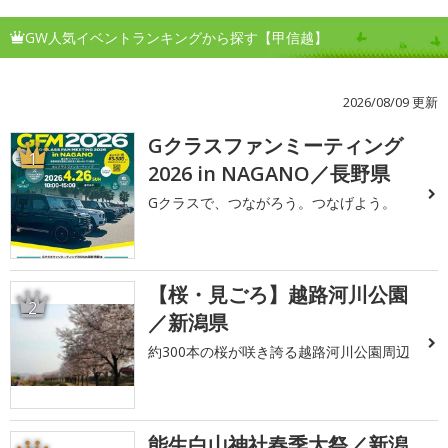
GW人気イベントランキングから探す【甲信越】
2026/08/09 更新
Gクラスファンミーティング
1
2026 in NAGANO／長野県
Gクラスで、つながろう。つなげよう。
【桜・見ごろ】越路河川公園
2
／新潟県
約300本の桜が咲き誇る越路河川公園周辺
能生白山神社春季大祭／新潟