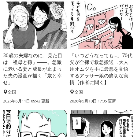
30歳の夫婦なのに、見た目
「いつどうなっても…」70代
は「祖母と孫」――。急激
父が全裸で救急搬送→大人
に老いる妻と成長が止まっ
用オムツを手に最悪を覚悟
た夫の漫画が描く「歳と幸
するアラサー娘の痛切な実
せ」
情【作者に聞く】
全国
全国
2026年5月11日 09:43 更新
2026年5月10日 17:35 更新