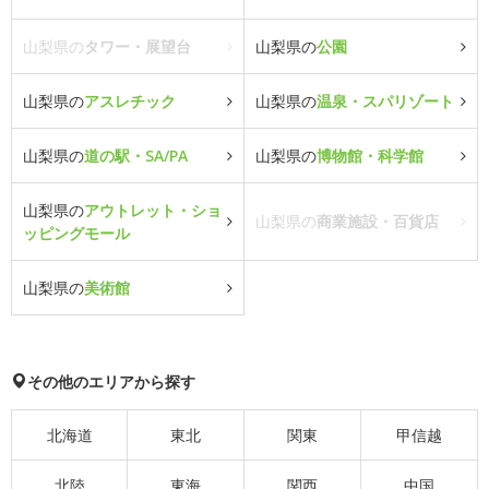
山梨県の
タワー・展望台
山梨県の
公園
山梨県の
アスレチック
山梨県の
温泉・スパリゾート
山梨県の
道の駅・SA/PA
山梨県の
博物館・科学館
山梨県の
アウトレット・ショ
山梨県の
商業施設・百貨店
ッピングモール
山梨県の
美術館
その他のエリアから探す
北海道
東北
関東
甲信越
北陸
東海
関西
中国