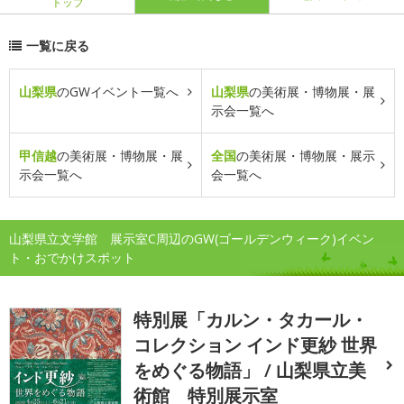
トップ
一覧に戻る
山梨県
のGWイベント一覧へ
山梨県
の美術展・博物展・展
示会一覧へ
甲信越
の美術展・博物展・展
全国
の美術展・博物展・展示
示会一覧へ
会一覧へ
山梨県立文学館 展示室C周辺のGW(ゴールデンウィーク)イベン
ト・おでかけスポット
特別展「カルン・タカール・
コレクション インド更紗 世界
をめぐる物語」 / 山梨県立美
術館 特別展示室