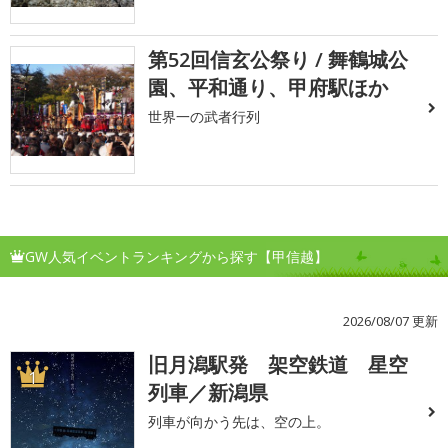
第52回信玄公祭り / 舞鶴城公
園、平和通り、甲府駅ほか
世界一の武者行列
GW人気イベントランキングから探す【甲信越】
2026/08/07 更新
旧月潟駅発 架空鉄道 星空
1
列車／新潟県
列車が向かう先は、空の上。