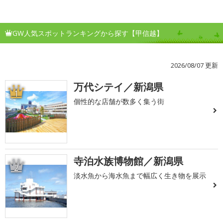
GW人気スポットランキングから探す【甲信越】
2026/08/07 更新
万代シテイ／新潟県
1
個性的な店舗が数多く集う街
寺泊水族博物館／新潟県
2
淡水魚から海水魚まで幅広く生き物を展示