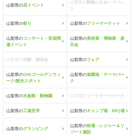
山梨県の
動物ふれあいイベン
山梨県の
花イベント
ト
山梨県の
祭り
山梨県の
フリーマーケット
山梨県の
コンサート・音楽関
山梨県の
美術展・博物展・展
連イベント
示会
山梨県の
演劇・講演会
山梨県の
フェア
山梨県の
GW(ゴールデンウィ
山梨県の
遊園地・テーマパー
ーク)観光スポット
ク
山梨県の
水族館・動物園
山梨県の
フードテーマパーク
山梨県の
工場見学
山梨県の
キャンプ場・BBQ場
山梨県の
牧場・レジャー＆リ
山梨県の
グランピング
ゾート施設