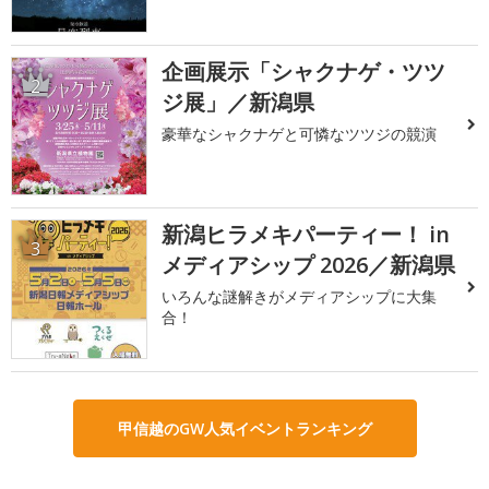
企画展示「シャクナゲ・ツツ
2
ジ展」／新潟県
豪華なシャクナゲと可憐なツツジの競演
新潟ヒラメキパーティー！ in
3
メディアシップ 2026／新潟県
いろんな謎解きがメディアシップに大集
合！
甲信越のGW人気イベントランキング