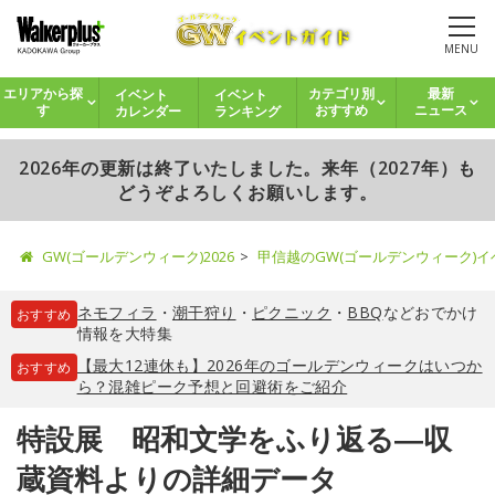
MENU
イベント
イベント
エリアから探
カテゴリ別
最新
カレンダー
ランキング
す
おすすめ
ニュース
2026年の更新は終了いたしました。来年（2027年）も
どうぞよろしくお願いします。
GW(ゴールデンウィーク)2026
甲信越のGW(ゴールデンウィーク)
ネモフィラ
・
潮干狩り
・
ピクニック
・
BBQ
などおでかけ
おすすめ
情報を大特集
【最大12連休も】2026年のゴールデンウィークはいつか
おすすめ
ら？混雑ピーク予想と回避術をご紹介
特設展 昭和文学をふり返る―収
蔵資料よりの詳細データ