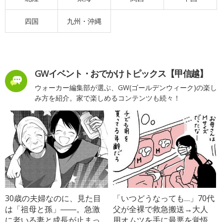
四国
九州・沖縄
GWイベント・おでかけトピックス【甲信越】
ウォーカー編集部が選ぶ、GW(ゴールデンウィーク)の楽し
み方を紹介。家で楽しめるコンテンツも続々！
30歳の夫婦なのに、見た目
「いつどうなっても…」70代
は「祖母と孫」――。急激
父が全裸で救急搬送→大人
に老いる妻と成長が止まっ
用オムツを手に最悪を覚悟