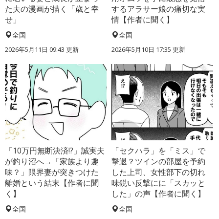
た夫の漫画が描く「歳と幸
するアラサー娘の痛切な実
せ」
情【作者に聞く】
全国
全国
2026年5月11日 09:43 更新
2026年5月10日 17:35 更新
「10万円無断決済!?」誠実夫
「セクハラ」を「ミス」で
が釣り沼へ→「家族より趣
撃退？ツインの部屋を予約
味？」限界妻が突きつけた
した上司、女性部下の切れ
離婚という結末【作者に聞
味鋭い反撃にに「スカッと
く】
した」の声【作者に聞く】
全国
全国