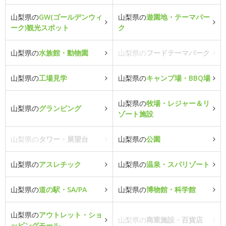
山梨県の
GW(ゴールデンウィ
山梨県の
遊園地・テーマパー
ーク)観光スポット
ク
山梨県の
水族館・動物園
山梨県の
フードテーマパーク
山梨県の
工場見学
山梨県の
キャンプ場・BBQ場
山梨県の
牧場・レジャー＆リ
山梨県の
グランピング
ゾート施設
山梨県の
タワー・展望台
山梨県の
公園
山梨県の
アスレチック
山梨県の
温泉・スパリゾート
山梨県の
道の駅・SA/PA
山梨県の
博物館・科学館
山梨県の
アウトレット・ショ
山梨県の
商業施設・百貨店
ッピングモール