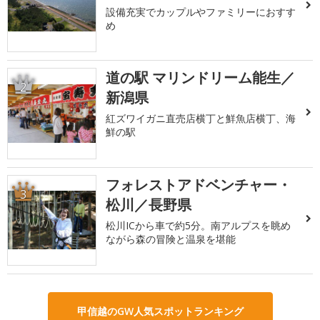
設備充実でカップルやファミリーにおすす
め
道の駅 マリンドリーム能生／
2
新潟県
紅ズワイガニ直売店横丁と鮮魚店横丁、海
鮮の駅
フォレストアドベンチャー・
3
松川／長野県
松川ICから車で約5分。南アルプスを眺め
ながら森の冒険と温泉を堪能
甲信越のGW人気スポットランキング