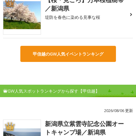
3
／新潟県
堤防を春色に染める見事な桜
甲信越のGW人気イベントランキング
GW人気スポットランキングから探す【甲信越】
2026/08/06 更新
新潟県立紫雲寺記念公園オー
1
トキャンプ場／新潟県