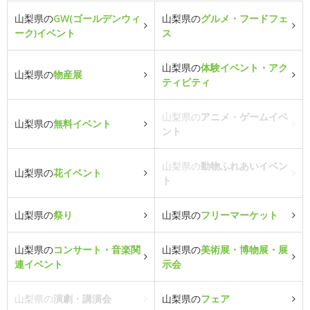
山梨県の
GW(ゴールデンウィ
山梨県の
グルメ・フードフェ
ーク)イベント
ス
山梨県の
体験イベント・アク
山梨県の
物産展
ティビティ
山梨県の
アニメ・ゲームイベ
山梨県の
無料イベント
ント
山梨県の
動物ふれあいイベン
山梨県の
花イベント
ト
山梨県の
祭り
山梨県の
フリーマーケット
山梨県の
コンサート・音楽関
山梨県の
美術展・博物展・展
連イベント
示会
山梨県の
演劇・講演会
山梨県の
フェア