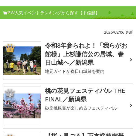
GW人気イベントランキングから探す【甲信越】
2026/08/06 更新
令和8年参られよ！「我らがお
1
館様」上杉謙信公の居城、春
日山城へ／新潟県
地元ガイドが春日山城跡を案内
桃の花見フェスティバル THE
2
FINAL／新潟県
砂丘桃観賞が楽しめるフェスティバル
【桜・見ごろ】万本桜植樹帯