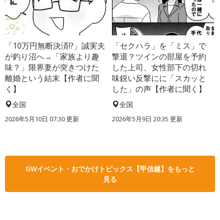
「10万円無断決済!?」誠実夫
「セクハラ」を「ミス」で
が釣り沼へ→「家族より趣
撃退？ツインの部屋を予約
味？」限界妻が突きつけた
した上司、女性部下の切れ
離婚という結末【作者に聞
味鋭い反撃にに「スカッと
く】
した」の声【作者に聞く】
全国
全国
2026年5月10日 07:30 更新
2026年5月9日 20:35 更新
GWイベント・おでかけトピックス【甲信越】をもっと
見る