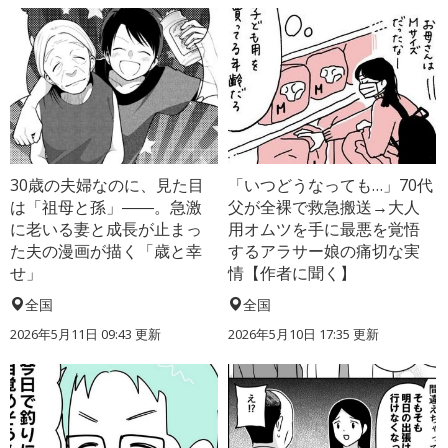
30歳の夫婦なのに、見た目
「いつどうなっても…」70代
は「祖母と孫」――。急激
父が全裸で救急搬送→大人
に老いる妻と成長が止まっ
用オムツを手に最悪を覚悟
た夫の漫画が描く「歳と幸
するアラサー娘の痛切な実
せ」
情【作者に聞く】
全国
全国
2026年5月11日 09:43 更新
2026年5月10日 17:35 更新