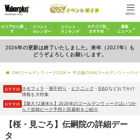
MENU
イベント
イベント
エリアから探
カテゴリ別
最新
カレンダー
ランキング
す
おすすめ
ニュース
2026年の更新は終了いたしました。来年（2027年）も
どうぞよろしくお願いします。
GW(ゴールデンウィーク)2026
甲信越のGW(ゴールデンウィーク)
ネモフィラ
・
潮干狩り
・
ピクニック
・
BBQ
などおでかけ
おすすめ
情報を大特集
【最大12連休も】2026年のゴールデンウィークはいつか
おすすめ
ら？混雑ピーク予想と回避術をご紹介
【桜・見ごろ】伝嗣院の詳細デー
タ