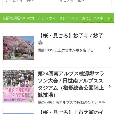
伝嗣院周辺のGW(ゴールデンウィーク)イベント・おでかけスポット
【桜・見ごろ】妙了寺 / 妙了
寺
樹齢100年以上の古木が春を告げる
第24回南アルプス桃源郷マラ
ソン大会 / 日世南アルプスス
タジアム（櫛形総合公園陸上
競技場）
桃の花咲く南アルプスで感動のひとときを
【桜・見ごろ】上市之瀬のイ