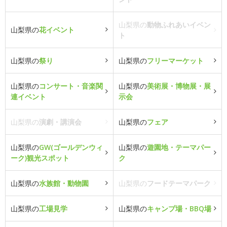
山梨県の
動物ふれあいイベン
山梨県の
花イベント
ト
山梨県の
祭り
山梨県の
フリーマーケット
山梨県の
コンサート・音楽関
山梨県の
美術展・博物展・展
連イベント
示会
山梨県の
演劇・講演会
山梨県の
フェア
山梨県の
GW(ゴールデンウィ
山梨県の
遊園地・テーマパー
ーク)観光スポット
ク
山梨県の
水族館・動物園
山梨県の
フードテーマパーク
山梨県の
工場見学
山梨県の
キャンプ場・BBQ場