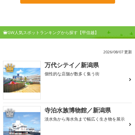
GW人気スポットランキングから探す【甲信越】
2026/08/07 更新
万代シテイ／新潟県
1
個性的な店舗が数多く集う街
寺泊水族博物館／新潟県
2
淡水魚から海水魚まで幅広く生き物を展示