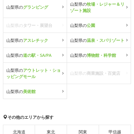
山梨県の
牧場・レジャー＆リ
山梨県の
グランピング
ゾート施設
山梨県の
タワー・展望台
山梨県の
公園
山梨県の
アスレチック
山梨県の
温泉・スパリゾート
山梨県の
道の駅・SA/PA
山梨県の
博物館・科学館
山梨県の
アウトレット・ショ
山梨県の
商業施設・百貨店
ッピングモール
山梨県の
美術館
その他のエリアから探す
北海道
東北
関東
甲信越