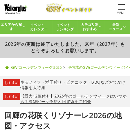
MENU
イベント
イベント
エリアから探
カテゴリ別
最新
カレンダー
ランキング
す
おすすめ
ニュース
2026年の更新は終了いたしました。来年（2027年）も
どうぞよろしくお願いします。
GW(ゴールデンウィーク)2026
甲信越のGW(ゴールデンウィーク)
ネモフィラ
・
潮干狩り
・
ピクニック
・
BBQ
などおでかけ
おすすめ
情報を大特集
【最大12連休も】2026年のゴールデンウィークはいつか
おすすめ
ら？混雑ピーク予想と回避術をご紹介
回廊の花咲くリゾナーレ2026の地
図・アクセス