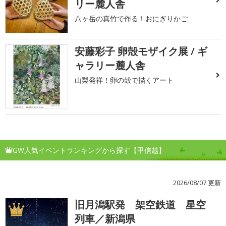
リー麓人舎
八ヶ岳の真竹で作る！おにぎりかご
安藤彩子 卵殻モザイク展 / ギ
ャラリー麓人舎
山梨発祥！卵の殻で描くアート
GW人気イベントランキングから探す【甲信越】
2026/08/07 更新
旧月潟駅発 架空鉄道 星空
1
列車／新潟県