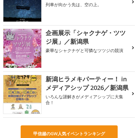
列車が向かう先は、空の上。
企画展示「シャクナゲ・ツツ
2
ジ展」／新潟県
豪華なシャクナゲと可憐なツツジの競演
新潟ヒラメキパーティー！ in
3
メディアシップ 2026／新潟県
いろんな謎解きがメディアシップに大集
合！
甲信越のGW人気イベントランキング