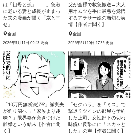
は「祖母と孫」――。急激
父が全裸で救急搬送→大人
に老いる妻と成長が止まっ
用オムツを手に最悪を覚悟
た夫の漫画が描く「歳と幸
するアラサー娘の痛切な実
せ」
情【作者に聞く】
全国
全国
2026年5月11日 09:43 更新
2026年5月10日 17:35 更新
「10万円無断決済!?」誠実夫
「セクハラ」を「ミス」で
が釣り沼へ→「家族より趣
撃退？ツインの部屋を予約
味？」限界妻が突きつけた
した上司、女性部下の切れ
離婚という結末【作者に聞
味鋭い反撃にに「スカッと
く】
した」の声【作者に聞く】