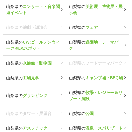
山梨県の
コンサート・音楽関
山梨県の
美術展・博物展・展
連イベント
示会
山梨県の
演劇・講演会
山梨県の
フェア
山梨県の
GW(ゴールデンウィ
山梨県の
遊園地・テーマパー
ーク)観光スポット
ク
山梨県の
水族館・動物園
山梨県の
フードテーマパーク
山梨県の
工場見学
山梨県の
キャンプ場・BBQ場
山梨県の
牧場・レジャー＆リ
山梨県の
グランピング
ゾート施設
山梨県の
タワー・展望台
山梨県の
公園
山梨県の
アスレチック
山梨県の
温泉・スパリゾート