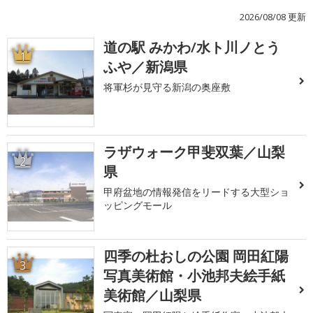
2026/08/08 更新
道の駅 みかわ/水ト川ノとう
1
ふや／新潟県
将軍杉が見守る新潟の奥座敷
ラザウォーク甲斐双葉／山梨
2
県
甲府盆地の情報発信をリードする大型ショ
ッピングモール
四季の杜おしの公園 岡田紅陽
3
写真美術館・小池邦夫絵手紙
美術館／山梨県