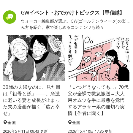
GWイベント・おでかけトピックス【甲信越】
ウォーカー編集部が選ぶ、GW(ゴールデンウィーク)の楽し
み方を紹介。家で楽しめるコンテンツも続々！
30歳の夫婦なのに、見た目
「いつどうなっても…」70代
は「祖母と孫」――。急激
父が全裸で救急搬送→大人
に老いる妻と成長が止まっ
用オムツを手に最悪を覚悟
た夫の漫画が描く「歳と幸
するアラサー娘の痛切な実
せ」
情【作者に聞く】
全国
全国
2026年5月11日 09:43 更新
2026年5月10日 17:35 更新