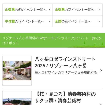
山梨県
のGWイベント一覧へ
山梨県
の花イベント一覧へ
甲信越
の花イベント一覧へ
全国
の花イベント一覧へ
リゾナーレ八ヶ岳周辺のGW(ゴールデンウィーク)イベント・おでか
けスポット
八ヶ岳ロゼワインストリート
2026 / リゾナーレ八ヶ岳
苺とロゼワインのマリアージュを堪能する
【桜・見ごろ】清春芸術村の
サクラ群 / 清春芸術村