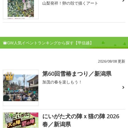
山梨発祥！卵の殻で描くアート
GW人気イベントランキングから探す【甲信越】
2026/08/08 更新
第60回雪椿まつり／新潟県
1
加茂の春を楽しもう！
にいがた犬の陣ｘ猫の陣 2026
2
春／新潟県