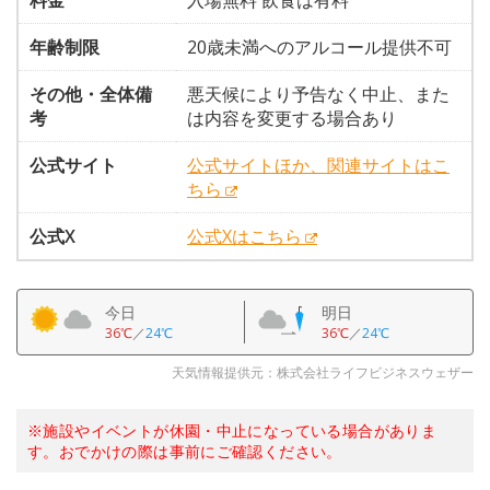
料金
入場無料 飲食は有料
年齢制限
20歳未満へのアルコール提供不可
その他・全体備
悪天候により予告なく中止、また
考
は内容を変更する場合あり
公式サイト
公式サイトほか、関連サイトはこ
ちら
公式X
公式Xはこちら
今日
明日
36℃
／
24℃
36℃
／
24℃
天気情報提供元：株式会社ライフビジネスウェザー
※施設やイベントが休園・中止になっている場合がありま
す。おでかけの際は事前にご確認ください。