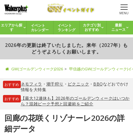
MENU
イベント
イベント
エリアから探
カテゴリ別
最新
カレンダー
ランキング
す
おすすめ
ニュース
2026年の更新は終了いたしました。来年（2027年）も
どうぞよろしくお願いします。
GW(ゴールデンウィーク)2026
甲信越のGW(ゴールデンウィーク)
ネモフィラ
・
潮干狩り
・
ピクニック
・
BBQ
などおでかけ
おすすめ
情報を大特集
【最大12連休も】2026年のゴールデンウィークはいつか
おすすめ
ら？混雑ピーク予想と回避術をご紹介
回廊の花咲くリゾナーレ2026の詳
細データ