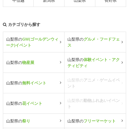
甲信越
新潟県
山梨県
長野県
カテゴリから探す
山梨県の
GW(ゴールデンウィ
山梨県の
グルメ・フードフェ
ーク)イベント
ス
山梨県の
体験イベント・アク
山梨県の
物産展
ティビティ
山梨県の
アニメ・ゲームイベ
山梨県の
無料イベント
ント
山梨県の
動物ふれあいイベン
山梨県の
花イベント
ト
山梨県の
祭り
山梨県の
フリーマーケット