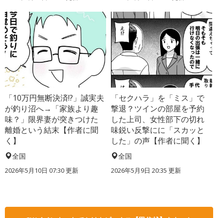
「10万円無断決済!?」誠実夫
「セクハラ」を「ミス」で
が釣り沼へ→「家族より趣
撃退？ツインの部屋を予約
味？」限界妻が突きつけた
した上司、女性部下の切れ
離婚という結末【作者に聞
味鋭い反撃にに「スカッと
く】
した」の声【作者に聞く】
全国
全国
2026年5月10日 07:30 更新
2026年5月9日 20:35 更新