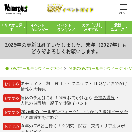
MENU
イベント
イベント
エリアから探
カテゴリ別
最新
カレンダー
ランキング
す
おすすめ
ニュース
2026年の更新は終了いたしました。来年（2027年）も
どうぞよろしくお願いします。
GW(ゴールデンウィーク)2026
関東のGW(ゴールデンウィーク)イ
ネモフィラ
・
潮干狩り
・
ピクニック
・
BBQ
などおでかけ
おすすめ
情報を大特集
連休の予定はこれ！関東おでかけなら
至福の温泉
・
おすすめ
人気の遊園地
・
親子で体験イベント
2026年のゴールデンウィークはいつから？混雑ピーク予
おすすめ
想と回避術をご紹介
今年のGWどこ行く！？関東・関西・東海エリア別スポ
おすすめ
ットガイド