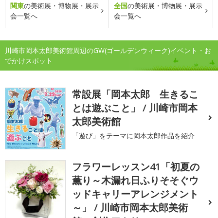
関東
の美術展・博物展・展示
全国
の美術展・博物展・展示
会一覧へ
会一覧へ
川崎市岡本太郎美術館周辺のGW(ゴールデンウィーク)イベント・お
でかけスポット
常設展「岡本太郎 生きるこ
とは遊ぶこと」 / 川崎市岡本
太郎美術館
「遊び」をテーマに岡本太郎作品を紹介
フラワーレッスン41「初夏の
薫り～木漏れ日ふりそそぐウ
ッドキャリーアレンジメント
～」 / 川崎市岡本太郎美術