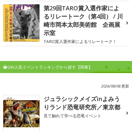
第29回TARO賞入選作家によ
るリレートーク（第4回） / 川
崎市岡本太郎美術館 企画展
示室
TARO賞入選作家によるリレートーク！
GW人気イベントランキングから探す【関東】
2026/08/08 更新
ジュラシックメイズinよみう
1
りランド恐竜研究所／東京都
見て触れて学べる恐竜イベント