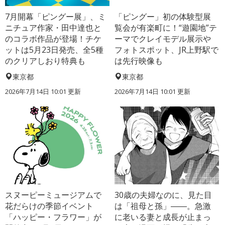
7月開幕「ピングー展」、ミ
「ピングー」初の体験型展
ニチュア作家・田中達也と
覧会が有楽町に！“遊園地”テ
のコラボ作品が登場！チケ
ーマでクレイモデル展示や
ットは5月23日発売、全5種
フォトスポット、JR上野駅で
のクリアしおり特典も
は先行映像も
東京都
東京都
2026年7月14日 10:01 更新
2026年7月14日 10:01 更新
スヌーピーミュージアムで
30歳の夫婦なのに、見た目
花だらけの季節イベント
は「祖母と孫」――。急激
「ハッピー・フラワー」が
に老いる妻と成長が止まっ